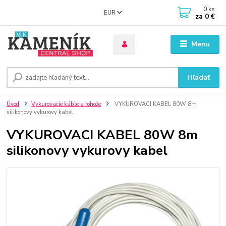
0
ks
EUR
za
0 €
Menu
Hľadať
Úvod
Vykurovacie káble a rohože
VYKUROVACI KABEL 80W 8m
silikonovy vykurovy kabel
VYKUROVACI KABEL 80W 8m
silikonovy vykurovy kabel