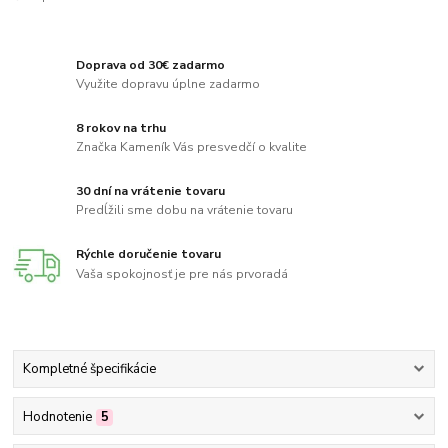
Doprava od 30€ zadarmo
Využite dopravu úplne zadarmo
8 rokov na trhu
Značka Kameník Vás presvedčí o kvalite
30 dní na vrátenie tovaru
Predĺžili sme dobu na vrátenie tovaru
Rýchle doručenie tovaru
Vaša spokojnosť je pre nás prvoradá
Kompletné špecifikácie
Hodnotenie
5