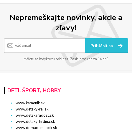
Nepremeškajte novinky, akcie a
zľavy!
Prihlásiť sa
Môžete sa kedykoľvek odhlásiť. Zasielame raz za 14 dní.
DETI, ŠPORT, HOBBY
www.kamenik.sk
www.detsky-raj.sk
www.detskaradost.sk
www.detsky-hrdina.sk
www.domaci-milacik.sk