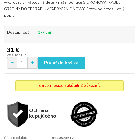
vykurovacích káblov nájdete v našej ponuke.SILIKONOWY KABEL
GRZEJNY DO TERRARIUMFABRYCZNIE NOWY. Przewód przez...
celý
popis
Dostupnosť
3-7 dní
31 €
25 €
bez DPH
Pridať do košíka
Tento mesiac zakúpili 2 zákazníci.
Ochrana
kupujúcého
Číslo produktu:
9620823517