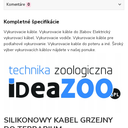
Komentáre
0
Kompletné špecifikácie
Vykurovacie káble. Vykurovacie káble do žľabov. Elektrický
vykurovací kábel. Vykurovacie vodiče. Vykurovacie káble pre
podlahové vykurovanie. Vykurovacie kable do poteru a iné. Široký
výber vykurovacích káblov nájdete v našej ponuke.
SILIKONOWY KABEL GRZEJNY