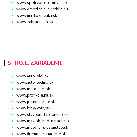
www.spotrebice-domace.sk
www.osvetlenie-svietidla.eu
www.uni-kozmetika.sk
www.zahradnicek.sk
STROJE, ZARIADENIE
www.auto-diel.sk
www.auto-techna.sk
www.moto-diel.sk
www.profi-dielna.sk
www.polno-stroje.sk
www.krby-kotly.sk
www.stavebnictvo-online.sk
www.maxiobchod-naradie.sk
www.moto-prislusenstvo.sk
www.firemne-zariadenie.sk