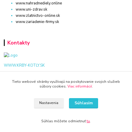
www.nahradnediely.online
www.uni-zdrav.sk
www.zlatnictvo-online.sk
www.zariadenie-firmy.sk
Kontakty
WWW.KRBY-KOTLY.SK
Tieto webové stránky využívajú na poskytovanie svojich služieb
súbory cookies.
Viac informácií
.
info@krby-kotly.sk
Súhlasím
Nastavenia
Súhlas môžete odmietnuť
tu
.