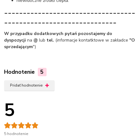
niewidoczne źródło ciepła.
-----------------------------------
------------------------------
W przypadku dodatkowych pytań pozostajemy do
dyspozycji
na
@
lub
tel.
(informacje kontatktowe w zakładce
"O
sprzedającym
")
Hodnotenie
5
Pridať hodnotenie
5
5 hodnotenie