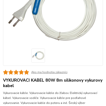
Ako ma hodnotia zákazníci
VYKUROVACI KABEL 80W 8m silikonovy vykurovy
kabel
Vykurovacie káble. Vykurovacie káble do žľabov. Elektrický vykurovací
kábel. Vykurovacie vodiče. Vykurovacie káble pre podlahové
vykurovanie. Vykurovacie kable do poteru a iné. Široký výber