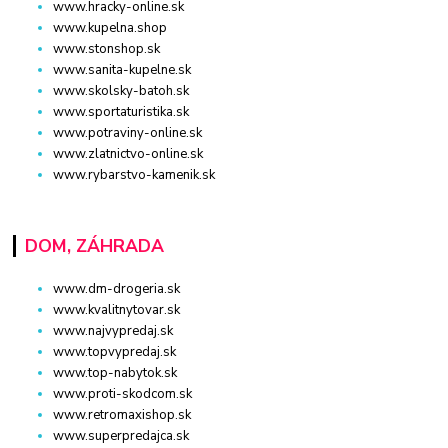
www.hracky-online.sk
www.kupelna.shop
www.stonshop.sk
www.sanita-kupelne.sk
www.skolsky-batoh.sk
www.sportaturistika.sk
www.potraviny-online.sk
www.zlatnictvo-online.sk
www.rybarstvo-kamenik.sk
DOM, ZÁHRADA
www.dm-drogeria.sk
www.kvalitnytovar.sk
www.najvypredaj.sk
www.topvypredaj.sk
www.top-nabytok.sk
www.proti-skodcom.sk
www.retromaxishop.sk
www.superpredajca.sk