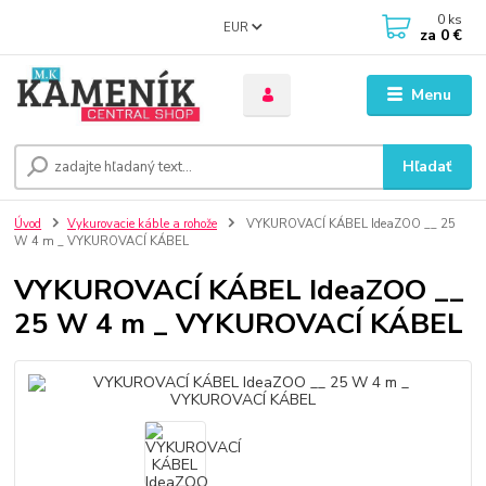
0
ks
EUR
za
0 €
Menu
Hľadať
Úvod
Vykurovacie káble a rohože
VYKUROVACÍ KÁBEL IdeaZOO __ 25
W 4 m _ VYKUROVACÍ KÁBEL
VYKUROVACÍ KÁBEL IdeaZOO __
25 W 4 m _ VYKUROVACÍ KÁBEL