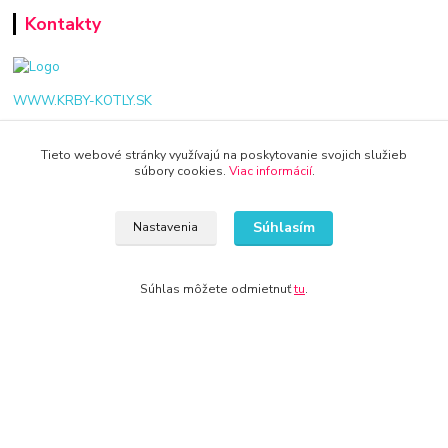
Kontakty
WWW.KRBY-KOTLY.SK
Tieto webové stránky využívajú na poskytovanie svojich služieb
súbory cookies.
Viac informácií
.
info@krby-kotly.sk
Súhlasím
Nastavenia
Súhlas môžete odmietnuť
tu
.
© 2024 Všetky práva vyhradené KAMENIK.SK
Vytvorené na
Eshop-rychlo.sk