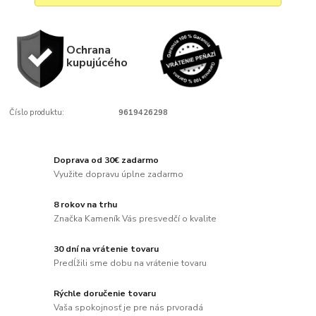
Ochrana
kupujúcého
Číslo produktu:
9619426298
Doprava od 30€ zadarmo
Využite dopravu úplne zadarmo
8 rokov na trhu
Značka Kameník Vás presvedčí o kvalite
30 dní na vrátenie tovaru
Predĺžili sme dobu na vrátenie tovaru
Rýchle doručenie tovaru
Vaša spokojnosť je pre nás prvoradá