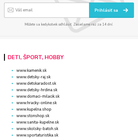
Prihlásiť sa
Môžete sa kedykoľvek odhlásiť. Zasielame raz za 14 dní.
DETI, ŠPORT, HOBBY
www.kamenik.sk
www.detsky-raj.sk
www.detskaradost.sk
www.detsky-hrdina.sk
www.domaci-milacik.sk
www.hracky-online.sk
www.kupelna.shop
www.stonshop.sk
www.sanita-kupelne.sk
www.skolsky-batoh.sk
www.sportaturistika.sk