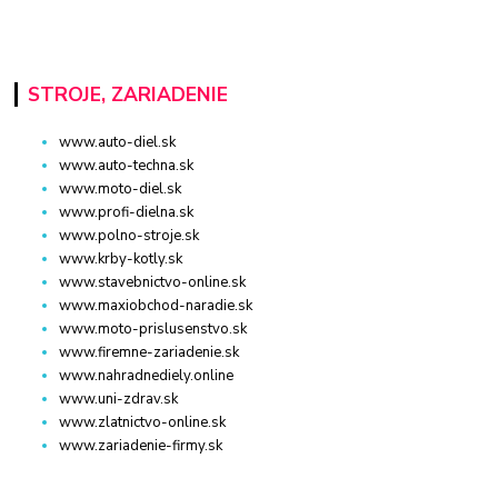
STROJE, ZARIADENIE
www.auto-diel.sk
www.auto-techna.sk
www.moto-diel.sk
www.profi-dielna.sk
www.polno-stroje.sk
www.krby-kotly.sk
www.stavebnictvo-online.sk
www.maxiobchod-naradie.sk
www.moto-prislusenstvo.sk
www.firemne-zariadenie.sk
www.nahradnediely.online
www.uni-zdrav.sk
www.zlatnictvo-online.sk
www.zariadenie-firmy.sk