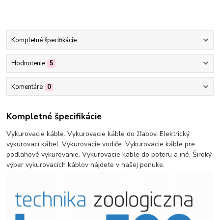
Kompletné špecifikácie
Hodnotenie
5
Komentáre
0
Kompletné špecifikácie
Vykurovacie káble. Vykurovacie káble do žľabov. Elektrický
vykurovací kábel. Vykurovacie vodiče. Vykurovacie káble pre
podlahové vykurovanie. Vykurovacie kable do poteru a iné. Široký
výber vykurovacích káblov nájdete v našej ponuke.