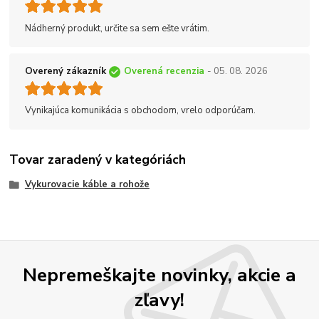
Nádherný produkt, určite sa sem ešte vrátim.
Overený zákazník
Overená recenzia
- 05. 08. 2026
Vynikajúca komunikácia s obchodom, vrelo odporúčam.
Tovar zaradený v kategóriách
Vykurovacie káble a rohože
Nepremeškajte novinky, akcie a
zľavy!