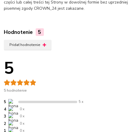
części lub całej treści tej Strony w dowolnej formie bez uprzedniej
pisemnej zgody CROWN_24 jest zakazane.
Hodnotenie
5
Pridať hodnotenie
5
5 hodnotenie
5
5 x
4
0 x
3
0 x
2
0 x
1
0 x