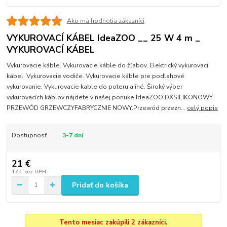
Ako ma hodnotia zákazníci
VYKUROVACÍ KÁBEL IdeaZOO __ 25 W 4 m _
VYKUROVACÍ KÁBEL
Vykurovacie káble. Vykurovacie káble do žľabov. Elektrický vykurovací
kábel. Vykurovacie vodiče. Vykurovacie káble pre podlahové
vykurovanie. Vykurovacie kable do poteru a iné. Široký výber
vykurovacích káblov nájdete v našej ponuke.IdeaZOO DXSILIKONOWY
PRZEWÓD GRZEWCZYFABRYCZNIE NOWY.Przewód przezn...
celý popis
Dostupnosť
3-7 dní
21 €
17 €
bez DPH
Pridať do košíka
Tento mesiac zakúpili 2 zákazníci.