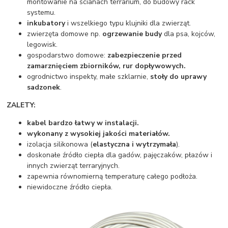
montowanie na ścianach terrarium, do budowy rack
systemu.
inkubatory
i wszelkiego typu klujniki dla zwierząt.
zwierzęta domowe np.
ogrzewanie budy
dla psa, kojców,
legowisk.
gospodarstwo domowe:
zabezpieczenie przed
zamarznięciem zbiorników, rur dopływowych.
ogrodnictwo inspekty, małe szklarnie,
stoły do uprawy
sadzonek
.
ZALETY:
kabel bardzo
łatwy w instalacji
.
wykonany z
wysokiej jakości
materiałów.
izolacja silikonowa (
elastyczna i wytrzymała
).
doskonałe źródło ciepła dla gadów, pajęczaków, płazów i
innych zwierząt terraryjnych.
zapewnia równomierną temperaturę całego podłoża.
niewidoczne źródło ciepła.