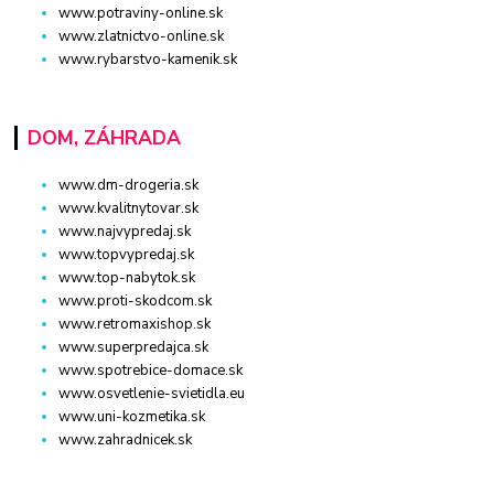
www.potraviny-online.sk
www.zlatnictvo-online.sk
www.rybarstvo-kamenik.sk
DOM, ZÁHRADA
www.dm-drogeria.sk
www.kvalitnytovar.sk
www.najvypredaj.sk
www.topvypredaj.sk
www.top-nabytok.sk
www.proti-skodcom.sk
www.retromaxishop.sk
www.superpredajca.sk
www.spotrebice-domace.sk
www.osvetlenie-svietidla.eu
www.uni-kozmetika.sk
www.zahradnicek.sk