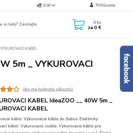
Prihlásenie
EUR
0
ks
e si rady? Zavolajte.
za
0 €
 VYKUROVACI KABEL
0W 5m _ VYKUROVACI
Ako ma hodnotia zákazníci
UROVACI KABEL IdeaZOO __ 40W 5m _
UROVACI KABEL
vacie káble. Vykurovacie káble do žľabov. Elektrický
vací kábel. Vykurovacie vodiče. Vykurovacie káble pre