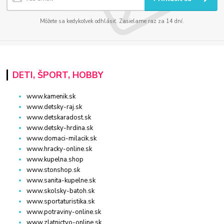
Môžete sa kedykoľvek odhlásiť. Zasielame raz za 14 dní.
DETI, ŠPORT, HOBBY
www.kamenik.sk
www.detsky-raj.sk
www.detskaradost.sk
www.detsky-hrdina.sk
www.domaci-milacik.sk
www.hracky-online.sk
www.kupelna.shop
www.stonshop.sk
www.sanita-kupelne.sk
www.skolsky-batoh.sk
www.sportaturistika.sk
www.potraviny-online.sk
www.zlatnictvo-online.sk