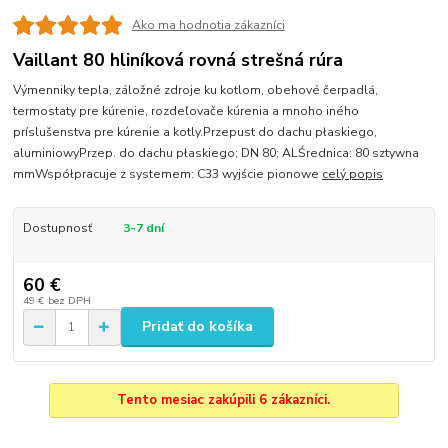
Ako ma hodnotia zákazníci
Vaillant 80 hliníková rovná strešná rúra
Výmenniky tepla, záložné zdroje ku kotlom, obehové čerpadlá,
termostaty pre kúrenie, rozdeľovače kúrenia a mnoho iného
príslušenstva pre kúrenie a kotly.Przepust do dachu płaskiego,
aluminiowyPrzep. do dachu płaskiego; DN 80; ALŚrednica: 80 sztywna
mmWspółpracuje z systemem: C33 wyjście pionowe
celý popis
Dostupnosť
3-7 dní
60 €
49 €
bez DPH
Pridať do košíka
Tento mesiac zakúpili 6 zákazníci.