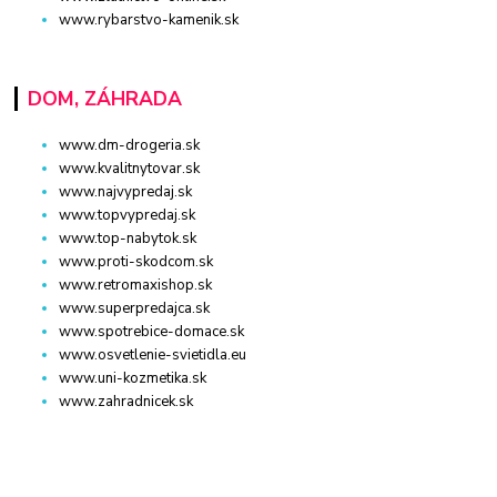
www.rybarstvo-kamenik.sk
DOM, ZÁHRADA
www.dm-drogeria.sk
www.kvalitnytovar.sk
www.najvypredaj.sk
www.topvypredaj.sk
www.top-nabytok.sk
www.proti-skodcom.sk
www.retromaxishop.sk
www.superpredajca.sk
www.spotrebice-domace.sk
www.osvetlenie-svietidla.eu
www.uni-kozmetika.sk
www.zahradnicek.sk