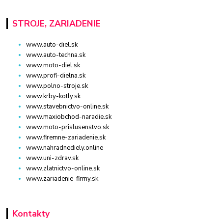
STROJE, ZARIADENIE
www.auto-diel.sk
www.auto-techna.sk
www.moto-diel.sk
www.profi-dielna.sk
www.polno-stroje.sk
www.krby-kotly.sk
www.stavebnictvo-online.sk
www.maxiobchod-naradie.sk
www.moto-prislusenstvo.sk
www.firemne-zariadenie.sk
www.nahradnediely.online
www.uni-zdrav.sk
www.zlatnictvo-online.sk
www.zariadenie-firmy.sk
Kontakty