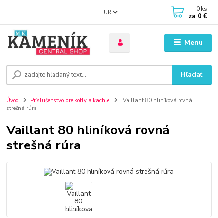
0
ks
EUR
za
0 €
Menu
Hľadať
Úvod
Príslušenstvo pre kotly a kachle
Vaillant 80 hliníková rovná
strešná rúra
Vaillant 80 hliníková rovná
strešná rúra