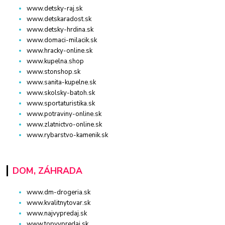
www.detsky-raj.sk
www.detskaradost.sk
www.detsky-hrdina.sk
www.domaci-milacik.sk
www.hracky-online.sk
www.kupelna.shop
www.stonshop.sk
www.sanita-kupelne.sk
www.skolsky-batoh.sk
www.sportaturistika.sk
www.potraviny-online.sk
www.zlatnictvo-online.sk
www.rybarstvo-kamenik.sk
DOM, ZÁHRADA
www.dm-drogeria.sk
www.kvalitnytovar.sk
www.najvypredaj.sk
www.topvypredaj.sk