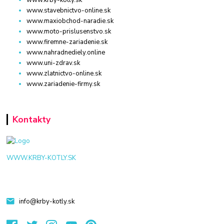
www.stavebnictvo-online.sk
www.maxiobchod-naradie.sk
www.moto-prislusenstvo.sk
www.firemne-zariadenie.sk
www.nahradnediely.online
www.uni-zdrav.sk
www.zlatnictvo-online.sk
www.zariadenie-firmy.sk
Kontakty
WWW.KRBY-KOTLY.SK
info@krby-kotly.sk