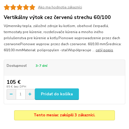
Ako ma hodnotia zákazníci
Vertikálny výtok cez červenú strechu 60/100
Výmenniky tepla, záložné zdroje ku kotlom, obehové čerpadlá,
termostaty pre kúrenie, rozdeľovače kúrenia a mnoho iného
príslušenstva pre kúrenie a kotly.Pionowe wyprowadzenie przez dach
czerwonePionowe wyprow. przez dach czerwone. 60/100 mmŚrednica:
60/100 mmMateriał: polipropylen -stalWspółpracuje ...
celý popis
Dostupnosť
3-7 dní
105 €
85 €
bez DPH
Pridať do košíka
Tento mesiac zakúpili 3 zákazníci.