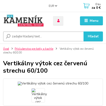
0
ks
EUR
za
0 €
Menu
Hľadať
Úvod
Príslušenstvo pre kotly a kachle
Vertikálny výtok cez červenú
strechu 60/100
Vertikálny výtok cez červenú
strechu 60/100