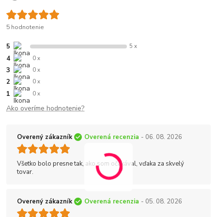
5 hodnotenie
5
5 x
4
0 x
3
0 x
2
0 x
1
0 x
Ako overíme hodnotenie?
Overený zákazník
Overená recenzia
- 06. 08. 2026
Všetko bolo presne tak, ako som očakával, vďaka za skvelý
tovar.
Overený zákazník
Overená recenzia
- 05. 08. 2026