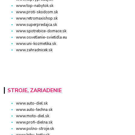
www.top-nabytok.sk
www.proti-skodcom.sk
www.retromaxishop.sk
www.superpredajca.sk
www.spotrebice-domace.sk
www.osvetlenie-svietidla.eu
www.uni-kozmetika.sk
www.zahradnicek.sk
STROJE, ZARIADENIE
www.auto-diel.sk
www.auto-techna.sk
www.moto-diel.sk
www.profi-dielna.sk
www.polno-stroje.sk
www.krby-kotly.sk