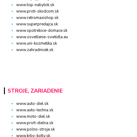
www.top-nabytok.sk
www.proti-skodcom.sk
www.retromaxishop.sk
www.superpredajca.sk
www.spotrebice-domace.sk
www.osvetlenie-svietidla.eu
www.uni-kozmetika.sk
www.zahradnicek.sk
STROJE, ZARIADENIE
www.auto-diel.sk
www.auto-techna.sk
www.moto-diel.sk
www.profi-dielna.sk
www.polno-stroje.sk
www.krby-kotly.sk