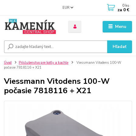
0
ks
EUR
za
0 €
Menu
Hľadať
Úvod
Príslušenstvo pre kotly a kachle
Viessmann Vitodens 100-W
počasie 7818116 + X21
Viessmann Vitodens 100-W
počasie 7818116 + X21