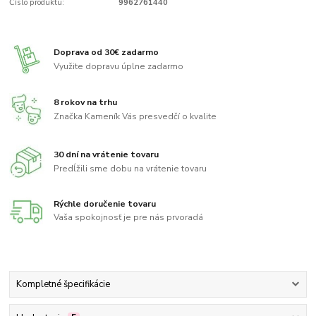
Číslo produktu:
9962761440
Doprava od 30€ zadarmo
Využite dopravu úplne zadarmo
8 rokov na trhu
Značka Kameník Vás presvedčí o kvalite
30 dní na vrátenie tovaru
Predĺžili sme dobu na vrátenie tovaru
Rýchle doručenie tovaru
Vaša spokojnosť je pre nás prvoradá
Kompletné špecifikácie