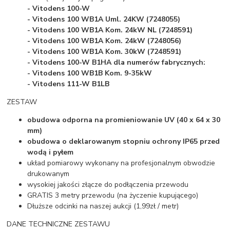
- Vitodens 100-W
- Vitodens 100 WB1A Uml. 24KW (7248055)
- Vitodens 100 WB1A Kom. 24kW NL (7248591)
- Vitodens 100 WB1A Kom. 24kW (7248056)
- Vitodens 100 WB1A Kom. 30kW (7248591)
- Vitodens 100-W B1HA dla numerów fabrycznych:
- Vitodens 100 WB1B Kom. 9-35kW
- Vitodens 111-W B1LB
ZESTAW
obudowa odporna na promieniowanie UV
(40 x 64 x 30
mm)
obudowa o deklarowanym stopniu ochrony IP65 przed
wodą i pyłem
układ pomiarowy wykonany na profesjonalnym obwodzie
drukowanym
wysokiej jakości złącze do podłączenia przewodu
GRATIS 3 metry przewodu (na życzenie kupującego)
Dłuższe odcinki na naszej aukcji (1,99zł / metr)
DANE TECHNICZNE ZESTAWU