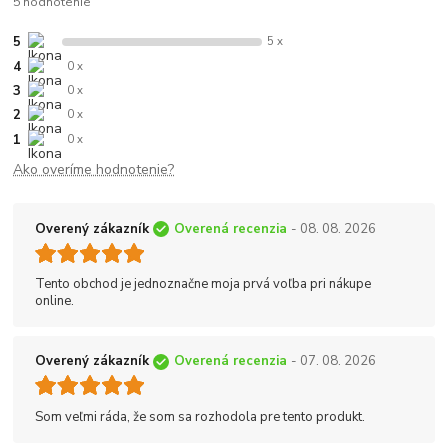
5 hodnotenie
5
5 x
4
0 x
3
0 x
2
0 x
1
0 x
Ako overíme hodnotenie?
Overený zákazník
Overená recenzia
- 08. 08. 2026
Tento obchod je jednoznačne moja prvá voľba pri nákupe
online.
Overený zákazník
Overená recenzia
- 07. 08. 2026
Som veľmi ráda, že som sa rozhodola pre tento produkt.