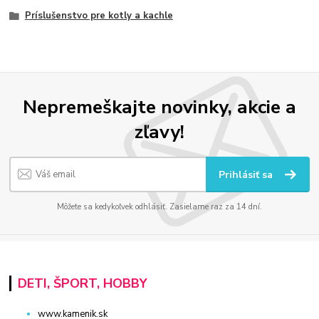
Príslušenstvo pre kotly a kachle
Nepremeškajte novinky, akcie a
zľavy!
Prihlásiť sa
Môžete sa kedykoľvek odhlásiť. Zasielame raz za 14 dní.
DETI, ŠPORT, HOBBY
www.kamenik.sk