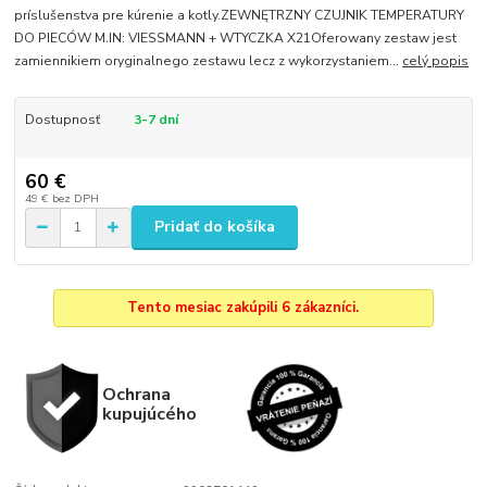
príslušenstva pre kúrenie a kotly.ZEWNĘTRZNY CZUJNIK TEMPERATURY
DO PIECÓW M.IN: VIESSMANN + WTYCZKA X21Oferowany zestaw jest
zamiennikiem oryginalnego zestawu lecz z wykorzystaniem...
celý popis
Dostupnosť
3-7 dní
60 €
49 €
bez DPH
Pridať do košíka
Tento mesiac zakúpili 6 zákazníci.
Ochrana
kupujúcého