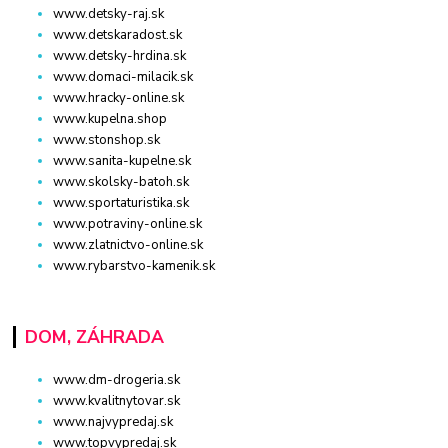
www.detsky-raj.sk
www.detskaradost.sk
www.detsky-hrdina.sk
www.domaci-milacik.sk
www.hracky-online.sk
www.kupelna.shop
www.stonshop.sk
www.sanita-kupelne.sk
www.skolsky-batoh.sk
www.sportaturistika.sk
www.potraviny-online.sk
www.zlatnictvo-online.sk
www.rybarstvo-kamenik.sk
DOM, ZÁHRADA
www.dm-drogeria.sk
www.kvalitnytovar.sk
www.najvypredaj.sk
www.topvypredaj.sk