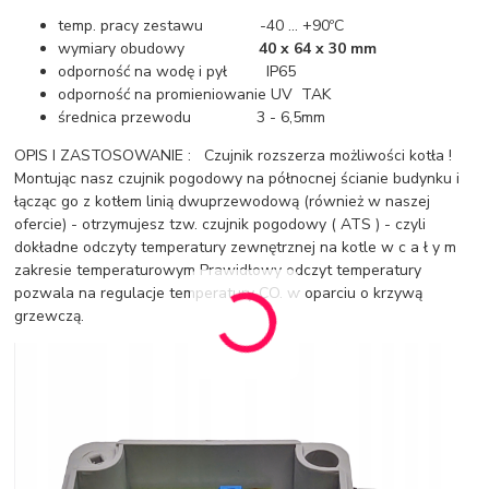
temp. pracy zestawu -40 ... +90ºC
wymiary obudowy
40 x 64 x 30 mm
odporność na wodę i pył IP65
odporność na promieniowanie UV TAK
średnica przewodu 3 - 6,5mm
OPIS I ZASTOSOWANIE : Czujnik rozszerza możliwości kotła !
Montując nasz czujnik pogodowy na północnej ścianie budynku i
łącząc go z kotłem linią dwuprzewodową (również w naszej
ofercie) - otrzymujesz tzw. czujnik pogodowy ( ATS ) - czyli
dokładne odczyty temperatury zewnętrznej na kotle w c a ł y m
zakresie temperaturowym Prawidłowy odczyt temperatury
pozwala na regulacje temperatury CO. w oparciu o krzywą
grzewczą.