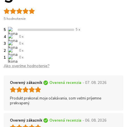
5 hodnotenie
5
5 x
4
0 x
3
0 x
2
0 x
1
0 x
Ako overíme hodnotenie?
Overený zákazník
Overená recenzia
- 07. 08. 2026
Produkt prekonal moje očakávania, som veľmi príjemne
prekvapený.
Overený zákazník
Overená recenzia
- 06. 08. 2026