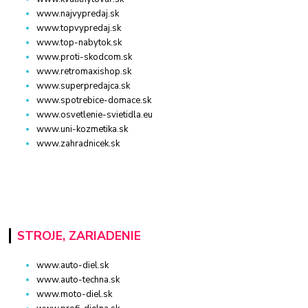
www.najvypredaj.sk
www.topvypredaj.sk
www.top-nabytok.sk
www.proti-skodcom.sk
www.retromaxishop.sk
www.superpredajca.sk
www.spotrebice-domace.sk
www.osvetlenie-svietidla.eu
www.uni-kozmetika.sk
www.zahradnicek.sk
STROJE, ZARIADENIE
www.auto-diel.sk
www.auto-techna.sk
www.moto-diel.sk