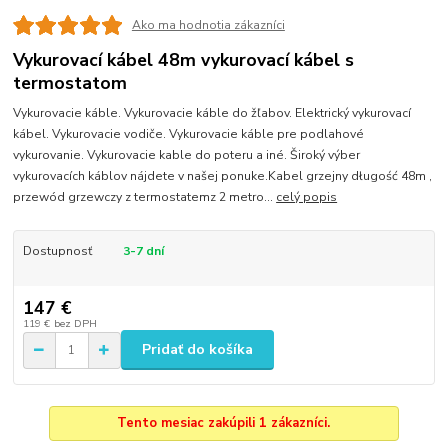
Ako ma hodnotia zákazníci
Vykurovací kábel 48m vykurovací kábel s
termostatom
Vykurovacie káble. Vykurovacie káble do žľabov. Elektrický vykurovací
kábel. Vykurovacie vodiče. Vykurovacie káble pre podlahové
vykurovanie. Vykurovacie kable do poteru a iné. Široký výber
vykurovacích káblov nájdete v našej ponuke.Kabel grzejny długość 48m ,
przewód grzewczy z termostatemz 2 metro...
celý popis
Dostupnosť
3-7 dní
147 €
119 €
bez DPH
Pridať do košíka
Tento mesiac zakúpili 1 zákazníci.