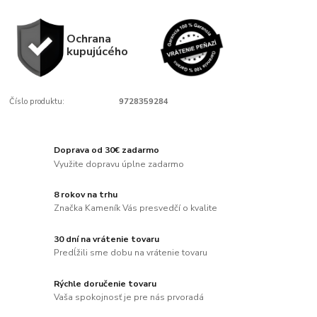
Ochrana
kupujúcého
Číslo produktu:
9728359284
Doprava od 30€ zadarmo
Využite dopravu úplne zadarmo
8 rokov na trhu
Značka Kameník Vás presvedčí o kvalite
30 dní na vrátenie tovaru
Predĺžili sme dobu na vrátenie tovaru
Rýchle doručenie tovaru
Vaša spokojnosť je pre nás prvoradá