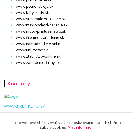
www.profi-dielna.sk
www.polno-stroje.sk
www.krby-kotly.sk
www.stavebnictvo-online.sk
www.maxiobchod-naradie.sk
www.moto-prislusenstvo.sk
www.firemne-zariadenie.sk
www.nahradnediely.online
www.uni-zdrav.sk
www.zlatnictvo-online.sk
www.zariadenie-firmy.sk
Kontakty
WWW.KRBY-KOTLY.SK
Tieto webové stránky využívajú na poskytovanie svojich služieb
súbory cookies.
Viac informácií
.
info@krby-kotly.sk