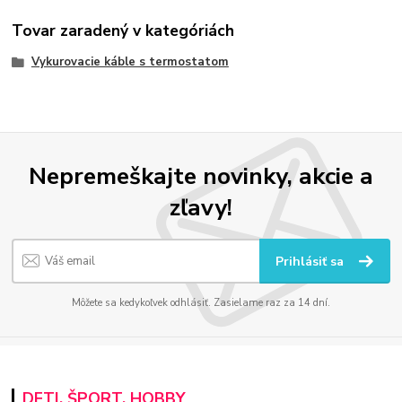
Tovar zaradený v kategóriách
Vykurovacie káble s termostatom
Nepremeškajte novinky, akcie a
zľavy!
Prihlásiť sa
Môžete sa kedykoľvek odhlásiť. Zasielame raz za 14 dní.
DETI, ŠPORT, HOBBY