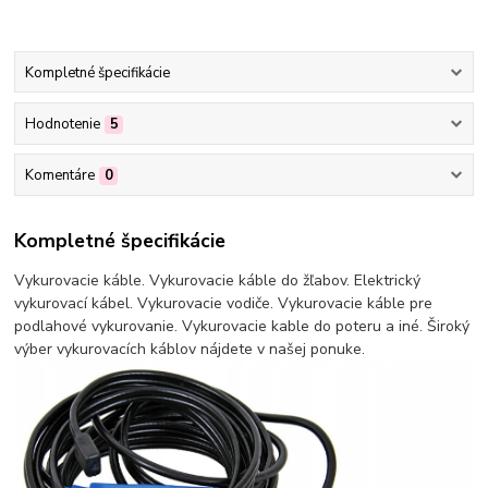
Kompletné špecifikácie
Hodnotenie
5
Komentáre
0
Kompletné špecifikácie
Vykurovacie káble. Vykurovacie káble do žľabov. Elektrický
vykurovací kábel. Vykurovacie vodiče. Vykurovacie káble pre
podlahové vykurovanie. Vykurovacie kable do poteru a iné. Široký
výber vykurovacích káblov nájdete v našej ponuke.