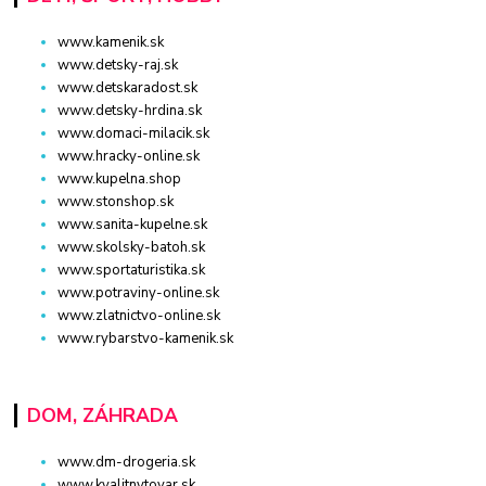
www.kamenik.sk
www.detsky-raj.sk
www.detskaradost.sk
www.detsky-hrdina.sk
www.domaci-milacik.sk
www.hracky-online.sk
www.kupelna.shop
www.stonshop.sk
www.sanita-kupelne.sk
www.skolsky-batoh.sk
www.sportaturistika.sk
www.potraviny-online.sk
www.zlatnictvo-online.sk
www.rybarstvo-kamenik.sk
DOM, ZÁHRADA
www.dm-drogeria.sk
www.kvalitnytovar.sk