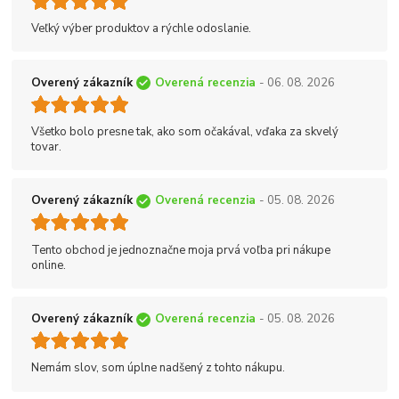
Veľký výber produktov a rýchle odoslanie.
Overený zákazník
Overená recenzia
- 06. 08. 2026
Všetko bolo presne tak, ako som očakával, vďaka za skvelý
tovar.
Overený zákazník
Overená recenzia
- 05. 08. 2026
Tento obchod je jednoznačne moja prvá voľba pri nákupe
online.
Overený zákazník
Overená recenzia
- 05. 08. 2026
Nemám slov, som úplne nadšený z tohto nákupu.