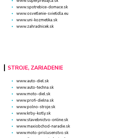
www.superpredajca.sk
www.spotrebice-domace.sk
www.osvetlenie-svietidla.eu
www.uni-kozmetika.sk
www.zahradnicek.sk
STROJE, ZARIADENIE
www.auto-diel.sk
www.auto-techna.sk
www.moto-diel.sk
www.profi-dielna.sk
www.polno-stroje.sk
www.krby-kotly.sk
www.stavebnictvo-online.sk
www.maxiobchod-naradie.sk
www.moto-prislusenstvo.sk