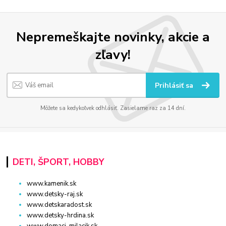
Nepremeškajte novinky, akcie a
zľavy!
Prihlásiť sa
Môžete sa kedykoľvek odhlásiť. Zasielame raz za 14 dní.
DETI, ŠPORT, HOBBY
www.kamenik.sk
www.detsky-raj.sk
www.detskaradost.sk
www.detsky-hrdina.sk