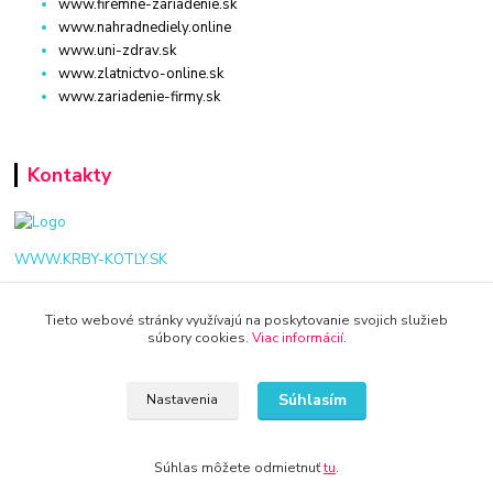
www.firemne-zariadenie.sk
www.nahradnediely.online
www.uni-zdrav.sk
www.zlatnictvo-online.sk
www.zariadenie-firmy.sk
Kontakty
WWW.KRBY-KOTLY.SK
Tieto webové stránky využívajú na poskytovanie svojich služieb
súbory cookies.
Viac informácií
.
info@krby-kotly.sk
Súhlasím
Nastavenia
Súhlas môžete odmietnuť
tu
.