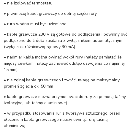
• nie izolować termostatu
• przymocuj kabel grzewczy do dolnej części rury
• rura wodna musi być uziemiona
• kable grzewcze 230 V są gotowe do podłączenia i powinny być
podłączone do źródła zasilania z wyłącznikiem automatycznym
(wyłącznik różnicowoprądowy 30 mA)
• nadmiar kabla można owinąć wokół rury (należy pamiętać, że
między cewkami należy zachować odstęp uzwojenia co najmniej
15 mm)
• nie zginaj kabla grzewczego i zwróć uwagę na maksymalny
promień zgięcia ok. 50 mm
• kable grzewcze można przymocować do rury za pomocą taśmy
izolacyjnej lub taśmy aluminiowej
• w przypadku stosowania rur z tworzywa sztucznego, przed
ułożeniem kabla grzewczego należy owinąć rurę taśmą
aluminiową