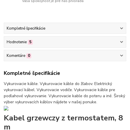
Vaša spokojnosť je pre nás prvoradá
Kompletné špecifikácie
Hodnotenie
5
Komentáre
0
Kompletné špecifikácie
Vykurovacie káble. Vykurovacie káble do žľabov. Elektrický
vykurovací kábel. Vykurovacie vodiče. Vykurovacie káble pre
podlahové vykurovanie. Vykurovacie kable do poteru a iné. Široký
výber vykurovacích káblov nájdete v našej ponuke.
Kabel grzewczy z termostatem, 8
m