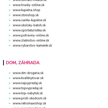
www.domaci-milacik.sk
www.hracky-online.sk
www.kupelna.shop
www.stonshop.sk
www.sanita-kupelne.sk
www.skolsky-batoh.sk
www.sportaturistika.sk
www.potraviny-online.sk
www.zlatnictvo-online.sk
www.rybarstvo-kamenik.sk
DOM, ZÁHRADA
www.dm-drogeria.sk
www.kvalitnytovar.sk
www.najvypredaj.sk
www.topvypredaj.sk
www.top-nabytok.sk
www.proti-skodcom.sk
www.retromaxishop.sk