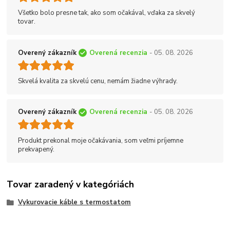
Všetko bolo presne tak, ako som očakával, vďaka za skvelý
tovar.
Overený zákazník
Overená recenzia
- 05. 08. 2026
Skvelá kvalita za skvelú cenu, nemám žiadne výhrady.
Overený zákazník
Overená recenzia
- 05. 08. 2026
Produkt prekonal moje očakávania, som veľmi príjemne
prekvapený.
Tovar zaradený v kategóriách
Vykurovacie káble s termostatom