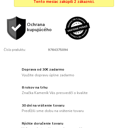
Tento mesiac zakúpili 2 zákazníci.
Ochrana
kupujúcého
Číslo produktu:
9764375094
Doprava od 30€ zadarmo
Využite dopravu úplne zadarmo
8 rokov na trhu
Značka Kameník Vás presvedčí o kvalite
30 dní na vrátenie tovaru
Predĺžili sme dobu na vrátenie tovaru
Rýchle doručenie tovaru