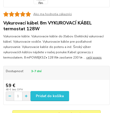
Ako ma hodnotia zákazníci
Vykurovací kábel 8m VYKUROVACÍ KÁBEL
termostat 128W
Vykurovacie káble. Vykurovacie káble do žľabov. Elektrický vykurovací
kábel. Vykurovacie vodiče. Vykurovacie káble pre podlahové
vykurovanie. Vykurovacie kable do poteru a iné. Široký výber
vykurovacích káblov nájdete v našej ponuke.Kabel grzewczy z
termostatem, 8 mPOWIĘKSZ• 128 W• zasilanie 230 V• ...
celý popis
Dostupnosť
3-7 dní
59 €
48 €
bez DPH
Pridať do košíka