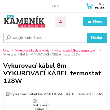
0
ks
EUR
za
0 €
Menu
Hľadať
Úvod
Vykurovacie káble a rohože
Vykurovacie káble s termostatom
Vykurovací kábel 8m VYKUROVACÍ KÁBEL termostat 128W
Vykurovací kábel 8m
VYKUROVACÍ KÁBEL termostat
128W