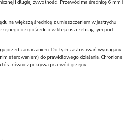
cznej i długiej żywotności. Przewód ma średnicę 6 mm i
 na większą średnicę z umieszczeniem w jastrychu
zejnego bezpośrednio w kleju uszczelniającym pod
ągu przed zamarzaniem. Do tych zastosowań wymagany
nim sterowaniem) do prawidłowego działania. Chronione
która również pokrywa przewód grzejny.