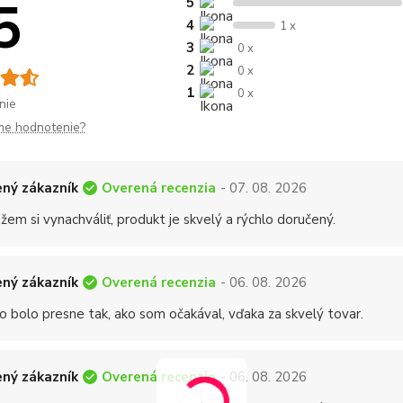
5
5
4
1 x
3
0 x
2
0 x
1
0 x
nie
me hodnotenie?
Overená recenzia
ný zákazník
- 07. 08. 2026
em si vynachváliť, produkt je skvelý a rýchlo doručený.
Overená recenzia
ný zákazník
- 06. 08. 2026
o bolo presne tak, ako som očakával, vďaka za skvelý tovar.
Overená recenzia
ný zákazník
- 06. 08. 2026