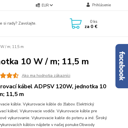
Prihlásenie
EUR
0
ks
e si rady? Zavolajte.
za
0 €
W / m; 11,5 m
otka 10 W / m; 11,5 m
Ako ma hodnotia zákazníci
rovací kábel ADPSV 120W, jednotka 10
m; 11,5 m
vacie káble. Vykurovacie káble do žľabov. Elektrický
vací kábel. Vykurovacie vodiče. Vykurovacie káble pre
ové vykurovanie. Vykurovacie kable do poteru a iné. Široký
vykurovacích káblov nájdete v našej ponuke.Obwody