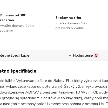
Doprava od 30€
8 rokov na trhu
zadarmo
Značka Kameník Vás
Využite dopravu úplne
presvedčí o kvalite
zadarmo
etné špecifikácie
Hodnotenie
5
tné špecifikácie
ie káble. Vykurovacie káble do žľabov. Elektrický vykurovací ká
ie. Vykurovacie kable do poteru a iné. Široký výber vykurovacích
wurdzeniowe ADPSV z wejściem liniowym 10 W / m. Obwody w
grzejne są splecione z 7 drutów w solidny drut), każdy opór ma 
a następnie ochronny oplot i zewnętrzna osłona z ochroną UV. 