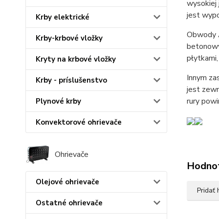
wysokiej 
jest wypo
Krby elektrické
Obwody A
Krby-krbové vložky
betonowy
płytkami,
Kryty na krbové vložky
Innym za
Krby - príslušenstvo
jest zew
rury pow
Plynové krby
Konvektorové ohrievače
Ohrievače
Hodno
Olejové ohrievače
Pridať
Ostatné ohrievače