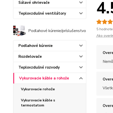
4.
Sálavé ohrievače
Teplovzdušné ventilátory
5 hodnote
Podlahové kúrenie/príslušenstvo
Ako overí
Podlahové kúrenie
Overe
Rozdelovače
Nemôž
Teplovzdušné rozvody
Vykurovacie káble a rohože
Overe
Všetk
Vykurovacie rohože
Vykurovacie káble s
termostatom
Overe