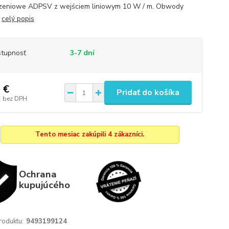
eniowe ADPSV z wejściem liniowym 10 W / m. Obwody
.
celý popis
tupnosť
3-7 dní
 €
Pridať do košíka
€
bez DPH
Tento mesiac zakúpili 4 zákazníci.
Ochrana
kupujúcého
roduktu:
9493199124