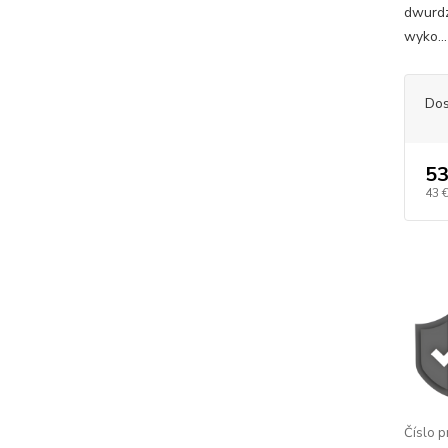
dwurdz
wyko..
Dos
53
43 
Číslo p