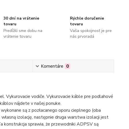
30 dní na vrátenie
Rýchle doručenie
tovaru
tovaru
Predĺžili sme dobu na
Vaša spokojnosť je pre
vrátenie tovaru
nás prvoradá
Komentáre
0
bel. Vykurovacie vodiče. Vykurovacie káble pre podlahové
 káblov nájdete v našej ponuke.
ykonane są z pozłacanego oporu cieplnego (oba
własną izolację, następnie druga warstwa izolacji jest
Ta konstrukcja sprawia, że przewodniki ADPSV są