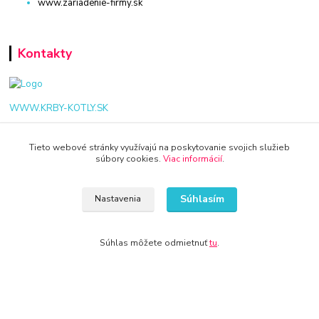
www.zariadenie-firmy.sk
Kontakty
WWW.KRBY-KOTLY.SK
Tieto webové stránky využívajú na poskytovanie svojich služieb
súbory cookies.
Viac informácií
.
info@krby-kotly.sk
Súhlasím
Nastavenia
Súhlas môžete odmietnuť
tu
.
© 2024 Všetky práva vyhradené KAMENIK.SK
Vytvorené na
Eshop-rychlo.sk