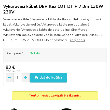
Vykurovací kábel DEVIflex 18T DTIP 7,3m 130W
230V
Vykurovacie káble. Vykurovacie káble do žľabov. Elektrický vykurovací
kábel. Vykurovacie vodiče. Vykurovacie káble pre podlahové
vykurovanie. Vykurovacie kable do poteru a iné. Široký výber
vykurovacích káblov nájdete v našej ponuke.Kabel grzejny DEVIflex 18T
DTIP 7,3m 130W 230V 140F1235Jednostronni...
celý popis
Dostupnosť
3-7 dní
83 €
67 €
bez DPH
Pridať do košíka
Tento mesiac zakúpili 9 zákazníci.