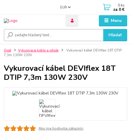
0
ks
EUR
za
0 €
Menu
Hľadať
Úvod
Vykurovacie káble a rohože
Vykurovací kábel DEVIflex 18T DTIP
7,3m 130W 230V
Vykurovací kábel DEVIflex 18T
DTIP 7,3m 130W 230V
Ako ma hodnotia zákazníci