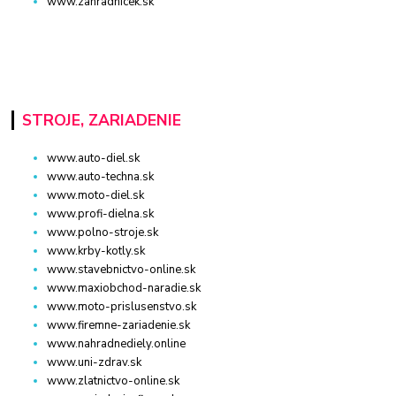
www.zahradnicek.sk
STROJE, ZARIADENIE
www.auto-diel.sk
www.auto-techna.sk
www.moto-diel.sk
www.profi-dielna.sk
www.polno-stroje.sk
www.krby-kotly.sk
www.stavebnictvo-online.sk
www.maxiobchod-naradie.sk
www.moto-prislusenstvo.sk
www.firemne-zariadenie.sk
www.nahradnediely.online
www.uni-zdrav.sk
www.zlatnictvo-online.sk