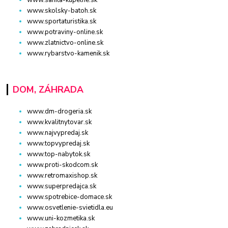
www.sanita-kupelne.sk
www.skolsky-batoh.sk
www.sportaturistika.sk
www.potraviny-online.sk
www.zlatnictvo-online.sk
www.rybarstvo-kamenik.sk
DOM, ZÁHRADA
www.dm-drogeria.sk
www.kvalitnytovar.sk
www.najvypredaj.sk
www.topvypredaj.sk
www.top-nabytok.sk
www.proti-skodcom.sk
www.retromaxishop.sk
www.superpredajca.sk
www.spotrebice-domace.sk
www.osvetlenie-svietidla.eu
www.uni-kozmetika.sk