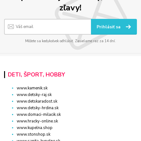
zľavy!
Prihlásiť sa
Môžete sa kedykoľvek odhlásiť. Zasielame raz za 14 dní.
DETI, ŠPORT, HOBBY
www.kamenik.sk
www.detsky-raj.sk
www.detskaradost.sk
www.detsky-hrdina.sk
www.domaci-milacik.sk
www.hracky-online.sk
www.kupelna.shop
www.stonshop.sk