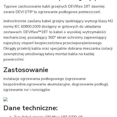
Typowe zastosowanie kabli grzejnych DEVIflex 18T dawniej
zwane DEVI DTIP to ogrzewanie podłogowe pomieszczeń.
Jednostronnie zasilany kabel grzejny spełniający wymogi klasy M2
normy IEC 60800:2009 dostępny w gotowych do układania
zestawach. DEVIflex™18T to kabel o wysokiej wytrzymałości
mechanicznej, posiadający 360° ekran ochronny zapewniający
najwyższy stopień bezpieczeństwa przeciwporażeniowego.
Okrągły przekrój kabla oraz specjalnie dobrana mieszanka izolacji
zewnętrznej umożliwiają łatwy montaż kabla na każdej
powierzchni.
Zastosowanie
instalacje ogrzewania podłogowego (ogrzewanie
bezpośrednie,ogrzewanie akumulacyjne, dogrzewanie podłogi),
ogrzewanie rur i rurociągów
Dane techniczne: