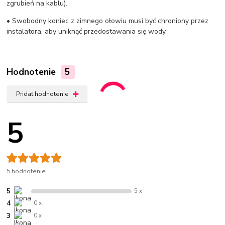
zgrubień na kablu).
• Swobodny koniec z zimnego ołowiu musi być chroniony przez
instalatora, aby uniknąć przedostawania się wody.
Hodnotenie
5
Pridať hodnotenie
5
5 hodnotenie
5
5 x
4
0 x
3
0 x