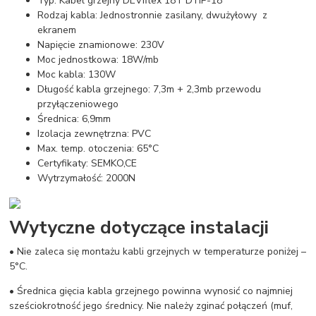
Typ: Kabel grzejny DEVIflex 18T DTIP-18
Rodzaj kabla: Jednostronnie zasilany, dwużyłowy z
ekranem
Napięcie znamionowe: 230V
Moc jednostkowa: 18W/mb
Moc kabla: 130W
Długość kabla grzejnego: 7,3m + 2,3mb przewodu
przyłączeniowego
Średnica: 6,9mm
Izolacja zewnętrzna: PVC
Max. temp. otoczenia: 65°C
Certyfikaty: SEMKO,CE
Wytrzymałość: 2000N
Wytyczne dotyczące instalacji
• Nie zaleca się montażu kabli grzejnych w temperaturze poniżej –
5°C.
• Średnica gięcia kabla grzejnego powinna wynosić co najmniej
sześciokrotność jego średnicy. Nie należy zginać połączeń (muf,