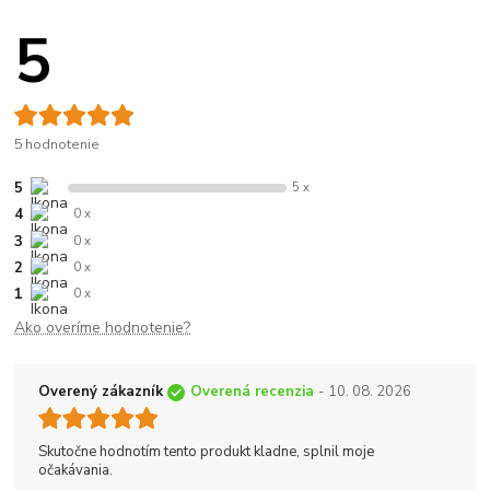
5
5 hodnotenie
5
5 x
4
0 x
3
0 x
2
0 x
1
0 x
Ako overíme hodnotenie?
Overený zákazník
Overená recenzia
- 10. 08. 2026
Skutočne hodnotím tento produkt kladne, splnil moje
očakávania.