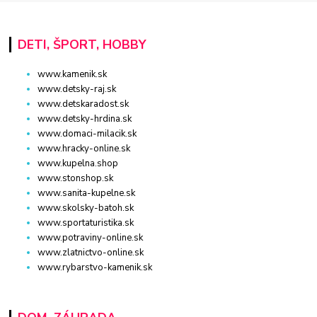
DETI, ŠPORT, HOBBY
www.kamenik.sk
www.detsky-raj.sk
www.detskaradost.sk
www.detsky-hrdina.sk
www.domaci-milacik.sk
www.hracky-online.sk
www.kupelna.shop
www.stonshop.sk
www.sanita-kupelne.sk
www.skolsky-batoh.sk
www.sportaturistika.sk
www.potraviny-online.sk
www.zlatnictvo-online.sk
www.rybarstvo-kamenik.sk