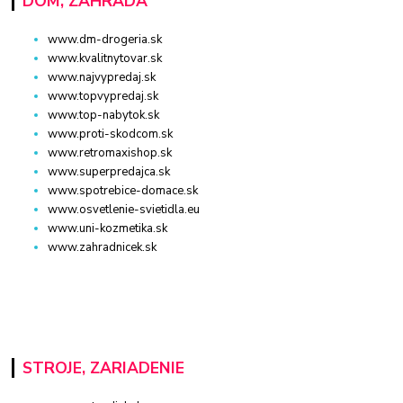
DOM, ZÁHRADA
www.dm-drogeria.sk
www.kvalitnytovar.sk
www.najvypredaj.sk
www.topvypredaj.sk
www.top-nabytok.sk
www.proti-skodcom.sk
www.retromaxishop.sk
www.superpredajca.sk
www.spotrebice-domace.sk
www.osvetlenie-svietidla.eu
www.uni-kozmetika.sk
www.zahradnicek.sk
STROJE, ZARIADENIE