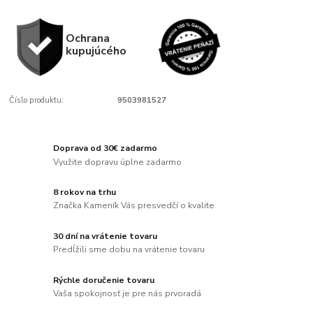
Ochrana
kupujúcého
Číslo produktu:
9503981527
Doprava od 30€ zadarmo
Využite dopravu úplne zadarmo
8 rokov na trhu
Značka Kameník Vás presvedčí o kvalite
30 dní na vrátenie tovaru
Predĺžili sme dobu na vrátenie tovaru
Rýchle doručenie tovaru
Vaša spokojnosť je pre nás prvoradá