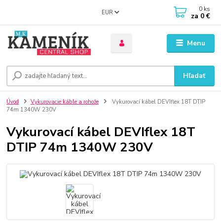
0
ks
EUR
za
0 €
Menu
Hľadať
Úvod
Vykurovacie káble a rohože
Vykurovací kábel DEVIflex 18T DTIP
74m 1340W 230V
Vykurovací kábel DEVIflex 18T
DTIP 74m 1340W 230V