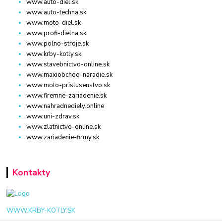
www.auto-diel.sk
www.auto-techna.sk
www.moto-diel.sk
www.profi-dielna.sk
www.polno-stroje.sk
www.krby-kotly.sk
www.stavebnictvo-online.sk
www.maxiobchod-naradie.sk
www.moto-prislusenstvo.sk
www.firemne-zariadenie.sk
www.nahradnediely.online
www.uni-zdrav.sk
www.zlatnictvo-online.sk
www.zariadenie-firmy.sk
Kontakty
WWW.KRBY-KOTLY.SK