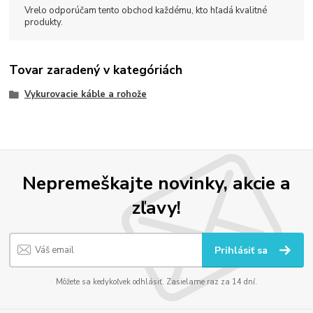
Vrelo odporúčam tento obchod každému, kto hľadá kvalitné
produkty.
Tovar zaradený v kategóriách
Vykurovacie káble a rohože
Nepremeškajte novinky, akcie a
zľavy!
Prihlásiť sa
Môžete sa kedykoľvek odhlásiť. Zasielame raz za 14 dní.