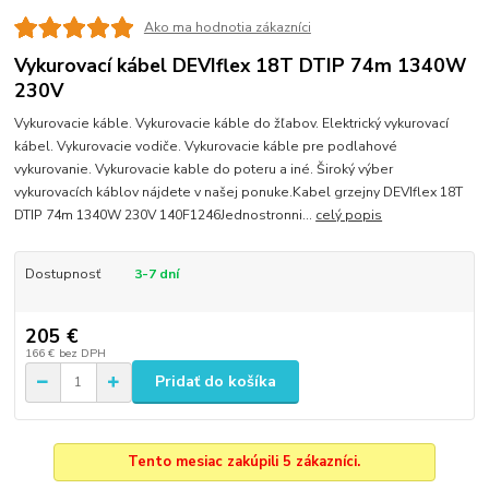
Ako ma hodnotia zákazníci
Vykurovací kábel DEVIflex 18T DTIP 74m 1340W
230V
Vykurovacie káble. Vykurovacie káble do žľabov. Elektrický vykurovací
kábel. Vykurovacie vodiče. Vykurovacie káble pre podlahové
vykurovanie. Vykurovacie kable do poteru a iné. Široký výber
vykurovacích káblov nájdete v našej ponuke.Kabel grzejny DEVIflex 18T
DTIP 74m 1340W 230V 140F1246Jednostronni...
celý popis
Dostupnosť
3-7 dní
205 €
166 €
bez DPH
Pridať do košíka
Tento mesiac zakúpili 5 zákazníci.