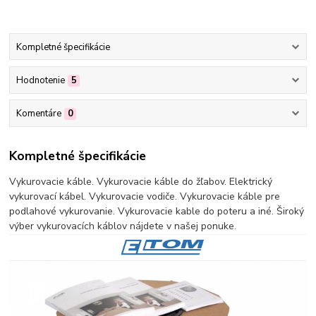
Kompletné špecifikácie
Hodnotenie
5
Komentáre
0
Kompletné špecifikácie
Vykurovacie káble. Vykurovacie káble do žľabov. Elektrický
vykurovací kábel. Vykurovacie vodiče. Vykurovacie káble pre
podlahové vykurovanie. Vykurovacie kable do poteru a iné. Široký
výber vykurovacích káblov nájdete v našej ponuke.