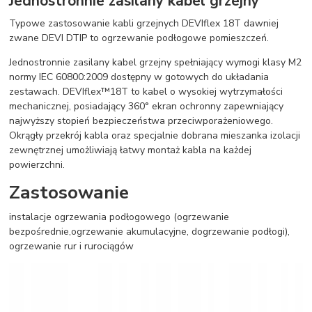
Jednostronnie zasilany kabel grzejny
Typowe zastosowanie kabli grzejnych DEVIflex 18T dawniej
zwane DEVI DTIP to ogrzewanie podłogowe pomieszczeń.
Jednostronnie zasilany kabel grzejny spełniający wymogi klasy M2
normy IEC 60800:2009 dostępny w gotowych do układania
zestawach. DEVIflex™18T to kabel o wysokiej wytrzymałości
mechanicznej, posiadający 360° ekran ochronny zapewniający
najwyższy stopień bezpieczeństwa przeciwporażeniowego.
Okrągły przekrój kabla oraz specjalnie dobrana mieszanka izolacji
zewnętrznej umożliwiają łatwy montaż kabla na każdej
powierzchni.
Zastosowanie
instalacje ogrzewania podłogowego (ogrzewanie
bezpośrednie,ogrzewanie akumulacyjne, dogrzewanie podłogi),
ogrzewanie rur i rurociągów