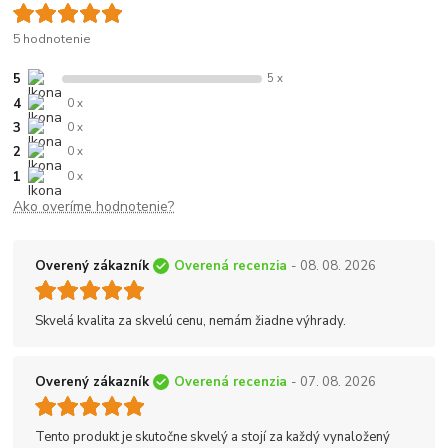
5 hodnotenie
5
5 x
4
0 x
3
0 x
2
0 x
1
0 x
Ako overíme hodnotenie?
Overený zákazník
Overená recenzia
- 08. 08. 2026
Skvelá kvalita za skvelú cenu, nemám žiadne výhrady.
Overený zákazník
Overená recenzia
- 07. 08. 2026
Tento produkt je skutočne skvelý a stojí za každý vynaložený