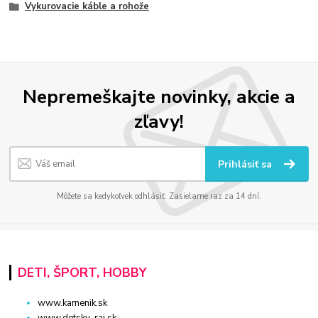
Vykurovacie káble a rohože
Nepremeškajte novinky, akcie a
zľavy!
Prihlásiť sa
Môžete sa kedykoľvek odhlásiť. Zasielame raz za 14 dní.
DETI, ŠPORT, HOBBY
www.kamenik.sk
www.detsky-raj.sk