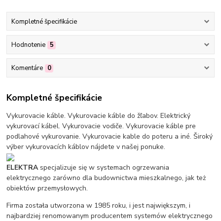
Kompletné špecifikácie
Hodnotenie
5
Komentáre
0
Kompletné špecifikácie
Vykurovacie káble. Vykurovacie káble do žľabov. Elektrický
vykurovací kábel. Vykurovacie vodiče. Vykurovacie káble pre
podlahové vykurovanie. Vykurovacie kable do poteru a iné. Široký
výber vykurovacích káblov nájdete v našej ponuke.
ELEKTRA
specjalizuje się w systemach ogrzewania
elektrycznego zarówno dla budownictwa mieszkalnego, jak też
obiektów przemysłowych.
Firma została utworzona w 1985 roku, i jest największym, i
najbardziej renomowanym producentem systemów elektrycznego