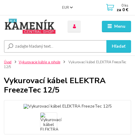
0
ks
EUR
za
0 €
Menu
Hľadať
Úvod
Vykurovacie káble a rohože
Vykurovací kábel ELEKTRA FreezeTec
12/5
Vykurovací kábel ELEKTRA
FreezeTec 12/5