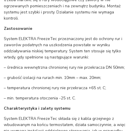
ogrzewanych pomieszczeniach i na zewnątrz budynku. Montaż
systemu jest szybki i prosty. Działanie systemu nie wymaga
kontroli.
Zastosowanie
System ELEKTRA FreezeTec przeznaczony jest do ochrony rur i
zaworów podatnych na uszkodzenia powstałe w wyniku
oddziaływania niskiej temperatury. System ten stosuje się tylko
wtedy, gdy spełnione są następujące warunki:
– średnica wewnętrzna chronionej rury nie przekracza DN 50mm;
– grubość izolacji na rurach min. 10mm – max. 20mm;
– temperatura chronionej rury nie przekracza +65 st. C;
– min. temperatura otoczenia -25 st. C.
Charakterystyka i zalety systemu
System ELEKTRA FreezeTec składa się z kabla grzejnego z
wbudowanym na końcu termostatem, działa samoczynnie, a więc
nie wymaga instalacji oddzielnego sterowania, jak w przypadku