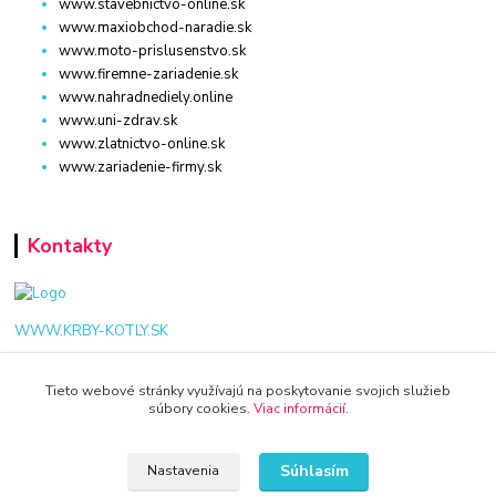
www.stavebnictvo-online.sk
www.maxiobchod-naradie.sk
www.moto-prislusenstvo.sk
www.firemne-zariadenie.sk
www.nahradnediely.online
www.uni-zdrav.sk
www.zlatnictvo-online.sk
www.zariadenie-firmy.sk
Kontakty
WWW.KRBY-KOTLY.SK
Tieto webové stránky využívajú na poskytovanie svojich služieb
súbory cookies.
Viac informácií
.
info@krby-kotly.sk
Súhlasím
Nastavenia