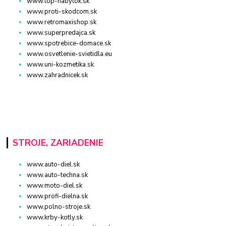
www.top-nabytok.sk
www.proti-skodcom.sk
www.retromaxishop.sk
www.superpredajca.sk
www.spotrebice-domace.sk
www.osvetlenie-svietidla.eu
www.uni-kozmetika.sk
www.zahradnicek.sk
STROJE, ZARIADENIE
www.auto-diel.sk
www.auto-techna.sk
www.moto-diel.sk
www.profi-dielna.sk
www.polno-stroje.sk
www.krby-kotly.sk