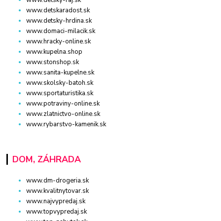
www.detskaradost.sk
www.detsky-hrdina.sk
www.domaci-milacik.sk
www.hracky-online.sk
www.kupelna.shop
www.stonshop.sk
www.sanita-kupelne.sk
www.skolsky-batoh.sk
www.sportaturistika.sk
www.potraviny-online.sk
www.zlatnictvo-online.sk
www.rybarstvo-kamenik.sk
DOM, ZÁHRADA
www.dm-drogeria.sk
www.kvalitnytovar.sk
www.najvypredaj.sk
www.topvypredaj.sk