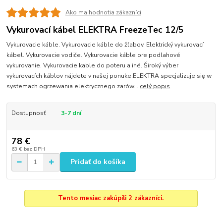
Ako ma hodnotia zákazníci
Vykurovací kábel ELEKTRA FreezeTec 12/5
Vykurovacie káble. Vykurovacie káble do žľabov. Elektrický vykurovací
kábel. Vykurovacie vodiče. Vykurovacie káble pre podlahové
vykurovanie. Vykurovacie kable do poteru a iné. Široký výber
vykurovacích káblov nájdete v našej ponuke.ELEKTRA specjalizuje się w
systemach ogrzewania elektrycznego zarów...
celý popis
Dostupnosť
3-7 dní
78 €
63 €
bez DPH
Pridať do košíka
Tento mesiac zakúpili 2 zákazníci.