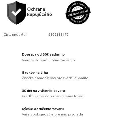
Ochrana
kupujúcého
Číslo produktu:
9802118470
Doprava od 30€ zadarmo
Využite dopravu úplne zadarmo
8 rokov na trhu
Značka Kameník Vás presvedčí o kvalite
30 dní na vrátenie tovaru
Predĺžili sme dobu na vrátenie tovaru
Rýchle doručenie tovaru
Vaša spokojnosť je pre nás prvoradá