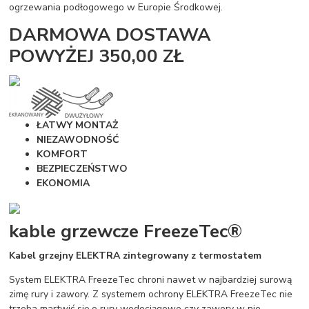
ogrzewania podłogowego w Europie Środkowej.
DARMOWA DOSTAWA
POWYŻEJ 350,00 ZŁ
ŁATWY MONTAŻ
NIEZAWODNOŚĆ
KOMFORT
BEZPIECZEŃSTWO
EKONOMIA
kable grzewcze FreezeTec®
Kabel grzejny ELEKTRA zintegrowany z termostatem
System ELEKTRA FreezeTec chroni nawet w najbardziej surową
zimę rury i zawory. Z systemem ochrony ELEKTRA FreezeTec nie
trzeba martwić się o rury wodociągowe czy zawory w nie