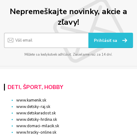
Nepremeškajte novinky, akcie a
zľavy!
Prihlásiť sa
Môžete sa kedykoľvek odhlásiť. Zasielame raz za 14 dní.
DETI, ŠPORT, HOBBY
www.kamenik.sk
www.detsky-raj.sk
www.detskaradost.sk
www.detsky-hrdina.sk
www.domaci-milacik.sk
www.hracky-online.sk