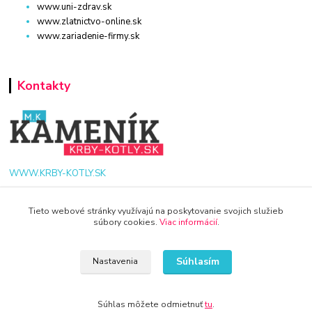
www.uni-zdrav.sk
www.zlatnictvo-online.sk
www.zariadenie-firmy.sk
Kontakty
WWW.KRBY-KOTLY.SK
Tieto webové stránky využívajú na poskytovanie svojich služieb
súbory cookies.
Viac informácií
.
info@krby-kotly.sk
Súhlasím
Nastavenia
Súhlas môžete odmietnuť
tu
.