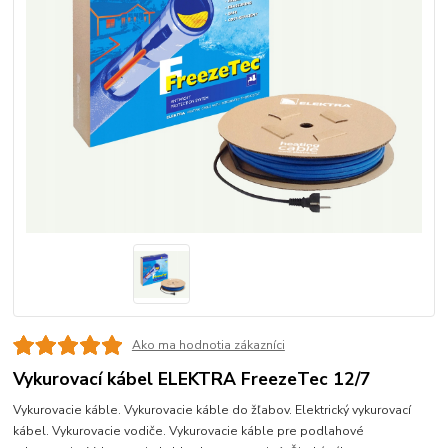
Ako ma hodnotia zákazníci
Vykurovací kábel ELEKTRA FreezeTec 12/7
Vykurovacie káble. Vykurovacie káble do žľabov. Elektrický vykurovací
kábel. Vykurovacie vodiče. Vykurovacie káble pre podlahové