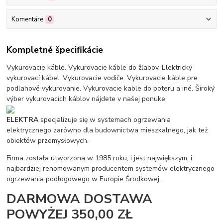
Komentáre
0
Kompletné špecifikácie
Vykurovacie káble. Vykurovacie káble do žľabov. Elektrický
vykurovací kábel. Vykurovacie vodiče. Vykurovacie káble pre
podlahové vykurovanie. Vykurovacie kable do poteru a iné. Široký
výber vykurovacích káblov nájdete v našej ponuke.
ELEKTRA
specjalizuje się w systemach ogrzewania
elektrycznego zarówno dla budownictwa mieszkalnego, jak też
obiektów przemysłowych.
Firma została utworzona w 1985 roku, i jest największym, i
najbardziej renomowanym producentem systemów elektrycznego
ogrzewania podłogowego w Europie Środkowej.
DARMOWA DOSTAWA
POWYŻEJ 350,00 ZŁ