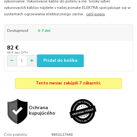
vykurovanie. Vykurovacie kable do poteru a iné. Široký výber
vykurovacích káblov nájdete v našej ponuke.ELEKTRA specjalizuje się w
systemach ogrzewania elektrycznego zarów...
celý popis
Dostupnosť
3-7 dní
82 €
66 €
bez DPH
Pridať do košíka
Tento mesiac zakúpili 7 zákazníci.
Ochrana
kupujúcého
Číslo produktu:
9802127460