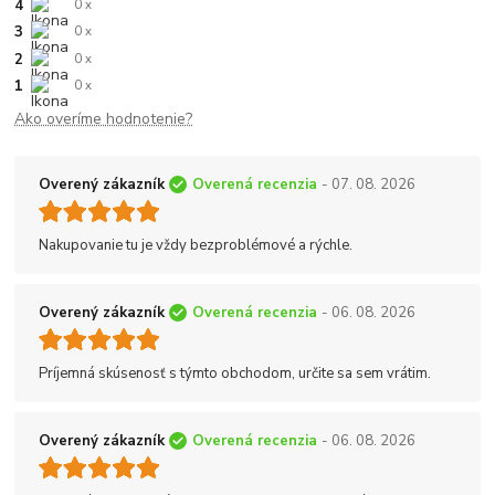
4
0 x
3
0 x
2
0 x
1
0 x
Ako overíme hodnotenie?
Overený zákazník
Overená recenzia
- 07. 08. 2026
Nakupovanie tu je vždy bezproblémové a rýchle.
Overený zákazník
Overená recenzia
- 06. 08. 2026
Príjemná skúsenosť s týmto obchodom, určite sa sem vrátim.
Overený zákazník
Overená recenzia
- 06. 08. 2026