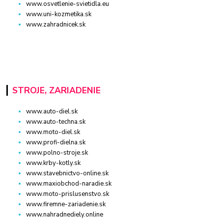
www.osvetlenie-svietidla.eu
www.uni-kozmetika.sk
www.zahradnicek.sk
STROJE, ZARIADENIE
www.auto-diel.sk
www.auto-techna.sk
www.moto-diel.sk
www.profi-dielna.sk
www.polno-stroje.sk
www.krby-kotly.sk
www.stavebnictvo-online.sk
www.maxiobchod-naradie.sk
www.moto-prislusenstvo.sk
www.firemne-zariadenie.sk
www.nahradnediely.online