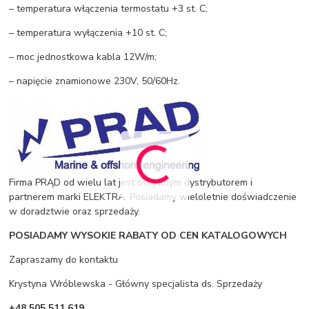
– temperatura włączenia termostatu +3 st. C;
– temperatura wyłączenia +10 st. C;
– moc jednostkowa kabla 12W/m;
– napięcie znamionowe 230V, 50/60Hz.
Firma PRĄD od wielu lat jest oficjalnym dystrybutorem i
partnerem marki ELEKTRA. Posiadamy wieloletnie doświadczenie
w doradztwie oraz sprzedaży.
POSIADAMY WYSOKIE RABATY OD CEN KATALOGOWYCH
Zapraszamy do kontaktu
Krystyna Wróblewska - Główny specjalista ds. Sprzedaży
+48 505 511 619