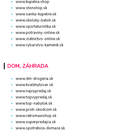
www.kupelna.shop
www.stonshop.sk
www.sanita-kupelne.sk
www.skolsky-batoh.sk
www.sportaturistika.sk
www.potraviny-online.sk
www.zlatnictvo-online.sk
www.rybarstvo-kamenik.sk
DOM, ZÁHRADA
www.dm-drogeria.sk
www.kvalitnytovar.sk
www.najvypredaj.sk
www.topvypredaj.sk
www.top-nabytok.sk
www.proti-skodcom.sk
www.retromaxishop.sk
www.superpredajca.sk
www.spotrebice-domace.sk