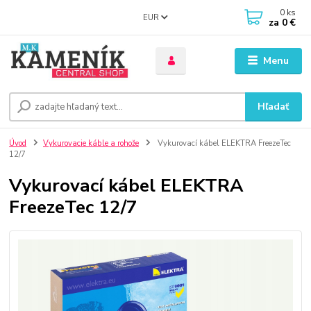
0
ks
EUR
za
0 €
Menu
Hľadať
Úvod
Vykurovacie káble a rohože
Vykurovací kábel ELEKTRA FreezeTec
12/7
Vykurovací kábel ELEKTRA
FreezeTec 12/7