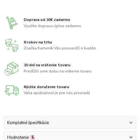
Doprava od 30€ zadarmo
Využite dopravu úplne zadarmo
8 rokov na trhu
Značka Kameník Vás presvedčí o kvalite
30 dní na vrátenie tovaru
Predĺžili sme dobu na vrátenie tovaru
Rýchle doručenie tovaru
Vaša spokojnosť je pre nás prvoradá
Kompletné špecifikácie
Hodnotenie
5