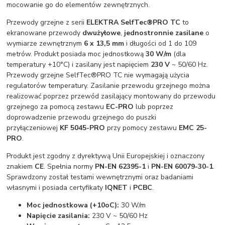
mocowanie go do elementów zewnętrznych.
Przewody grzejne z serii
ELEKTRA Self
Tec®PRO TC
to
ekranowane przewody
dwużyłowe
,
jednostronnie zasilane
o
wymiarze zewnętrznym
6 x 13,5 mm
i długości od 1 do 109
metrów. Produkt posiada moc jednostkową
30 W/m
(dla
temperatury +10°C) i zasilany jest napięciem
230 V
~ 50/60 Hz.
Przewody grzejne SelfTec®PRO TC nie wymagają użycia
regulatorów temperatury. Zasilanie przewodu grzejnego można
realizować poprzez przewód zasilający montowany do przewodu
grzejnego za pomocą zestawu
EC-PRO
lub poprzez
doprowadzenie przewodu grzejnego do puszki
przyłączeniowej
KF 5045-PRO
przy pomocy zestawu
EMC 25-
PRO
.
Produkt jest zgodny z dyrektywą Unii Europejskiej i oznaczony
znakiem
CE
. Spełnia normy
PN-EN 62395-1
i
PN-EN 60079-30-1
.
Sprawdzony został testami wewnętrznymi oraz badaniami
własnymi i posiada certyfikaty
IQNET
i
PCBC
.
Moc jednostkowa (+10oC):
30 W/m
Napięcie zasilania:
230 V ~ 50/60 Hz