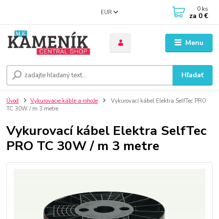
0
ks
EUR
za
0 €
Menu
Hľadať
Úvod
Vykurovacie káble a rohože
Vykurovací kábel Elektra SelfTec PRO
TC 30W / m 3 metre
Vykurovací kábel Elektra SelfTec
PRO TC 30W / m 3 metre