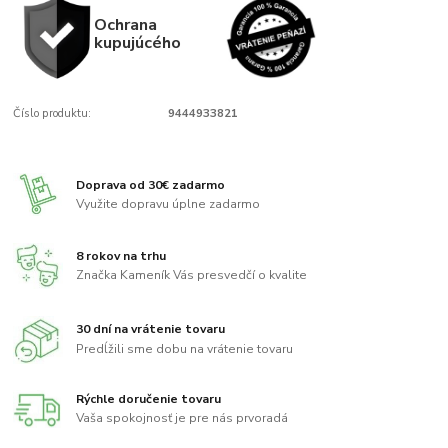
Ochrana
kupujúcého
Číslo produktu:
9444933821
Doprava od 30€ zadarmo
Využite dopravu úplne zadarmo
8 rokov na trhu
Značka Kameník Vás presvedčí o kvalite
30 dní na vrátenie tovaru
Predĺžili sme dobu na vrátenie tovaru
Rýchle doručenie tovaru
Vaša spokojnosť je pre nás prvoradá