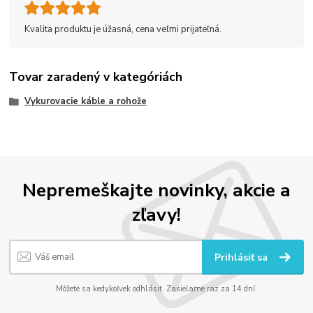
Kvalita produktu je úžasná, cena veľmi prijateľná.
Tovar zaradený v kategóriách
Vykurovacie káble a rohože
Nepremeškajte novinky, akcie a
zľavy!
Prihlásiť sa
Môžete sa kedykoľvek odhlásiť. Zasielame raz za 14 dní.