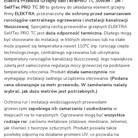
Elektra Przewód Grzejny SelfTec®PRO TC 30W/m - 1m -
SelfTec PRO TC 30
to gotowy do układania element grzejny
firmy
ELEKTRA
, przeznaczony
do ochrony przed zamarzaniem
rurociągów centralnego ogrzewania i instalacji kanalizacji
tłuszczowej
. Specjalną cechą przewodów grzejnych ELEKTRA
SelfTec PRO TC jest
duża odporność termiczna
. Dlatego mogą
być stosowane do instalacji, w których okresowo lub na stałe
może pojawić się temperatura nawet 110°C (np. rurociągi ciepła
technologicznego, centralnego ogrzewania lub utrzymania
temperatury rurociągów kanalizacji tłuszczowej). Jego największa
zaletą jest samoczynna regulacja mocy grzewczej na podstawie
temperatury otoczenia. Produkt
działa samoczynnie
, nie
wymagając instalacji żadnego urządzenia sterowania.
(Podana
cena obowiązuje za metr przewodu. W zamówieniu należy
wybrać, jak dużo metrów jest potrzebnych.)
Ochrona rur i instalacji wodociągowych przewodami
grzewczymi
zapobiega ich zamarzaniu i uszkodzeniu
w
miejscach na to narażonych. Ogrzewane mogą być
wszystkie
rodzaje rur
, zarówno metalowe (stalowe, miedziane, żeliwne),
jak również z tworzyw sztucznych. Produkt posiada także
powłokę odporną na działanie promieni UV, co pozwala na