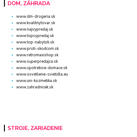
DOM, ZÁHRADA
www.dm-drogeria.sk
www.kvalitnytovar.sk
www.najvypredaj.sk
www.topvypredaj.sk
www.top-nabytok.sk
www.proti-skodcom.sk
www.retromaxishop.sk
www.superpredajca.sk
www.spotrebice-domace.sk
www.osvetlenie-svietidla.eu
www.uni-kozmetika.sk
www.zahradnicek.sk
STROJE, ZARIADENIE