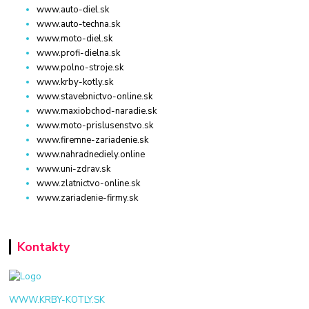
www.auto-diel.sk
www.auto-techna.sk
www.moto-diel.sk
www.profi-dielna.sk
www.polno-stroje.sk
www.krby-kotly.sk
www.stavebnictvo-online.sk
www.maxiobchod-naradie.sk
www.moto-prislusenstvo.sk
www.firemne-zariadenie.sk
www.nahradnediely.online
www.uni-zdrav.sk
www.zlatnictvo-online.sk
www.zariadenie-firmy.sk
Kontakty
WWW.KRBY-KOTLY.SK