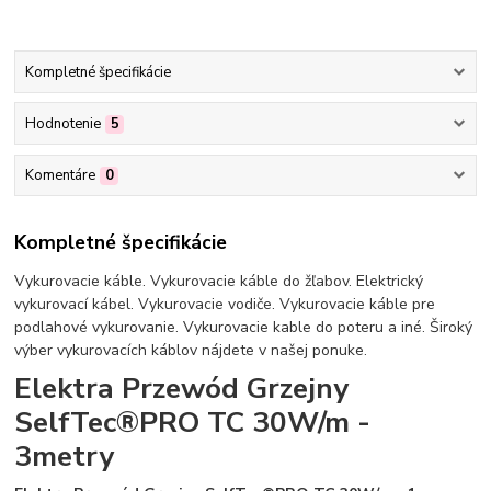
Kompletné špecifikácie
Hodnotenie
5
Komentáre
0
Kompletné špecifikácie
Vykurovacie káble. Vykurovacie káble do žľabov. Elektrický
vykurovací kábel. Vykurovacie vodiče. Vykurovacie káble pre
podlahové vykurovanie. Vykurovacie kable do poteru a iné. Široký
výber vykurovacích káblov nájdete v našej ponuke.
Elektra Przewód Grzejny
SelfTec®PRO TC 30W/m -
3metry