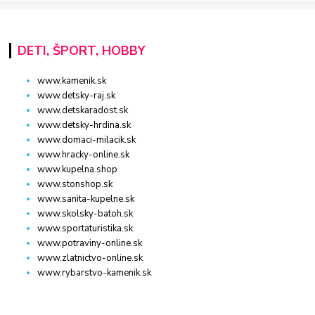
DETI, ŠPORT, HOBBY
www.kamenik.sk
www.detsky-raj.sk
www.detskaradost.sk
www.detsky-hrdina.sk
www.domaci-milacik.sk
www.hracky-online.sk
www.kupelna.shop
www.stonshop.sk
www.sanita-kupelne.sk
www.skolsky-batoh.sk
www.sportaturistika.sk
www.potraviny-online.sk
www.zlatnictvo-online.sk
www.rybarstvo-kamenik.sk