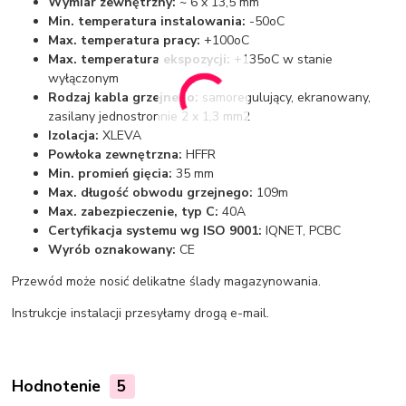
Wymiar zewnętrzny:
~ 6 x 13,5 mm
Min. temperatura instalowania:
-50oC
Max. temperatura pracy:
+100oC
Max. temperatura ekspozycji:
+135oC w stanie
wyłączonym
Rodzaj kabla grzejnego:
samoregulujący, ekranowany,
zasilany jednostronnie 2 x 1,3 mm2
Izolacja:
XLEVA
Powłoka zewnętrzna:
HFFR
Min. promień gięcia:
35 mm
Max. długość obwodu grzejnego:
109m
Max. zabezpieczenie, typ C:
40A
Certyfikacja systemu wg ISO 9001:
IQNET, PCBC
Wyrób oznakowany:
CE
Przewód może nosić delikatne ślady magazynowania.
Instrukcje instalacji przesyłamy drogą e-mail.
Hodnotenie
5