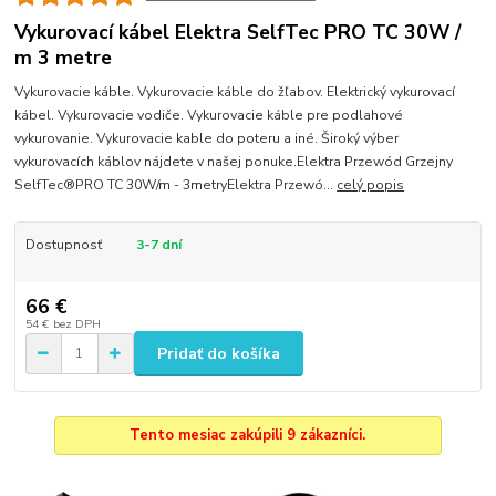
Vykurovací kábel Elektra SelfTec PRO TC 30W /
m 3 metre
Vykurovacie káble. Vykurovacie káble do žľabov. Elektrický vykurovací
kábel. Vykurovacie vodiče. Vykurovacie káble pre podlahové
vykurovanie. Vykurovacie kable do poteru a iné. Široký výber
vykurovacích káblov nájdete v našej ponuke.Elektra Przewód Grzejny
SelfTec®PRO TC 30W/m - 3metryElektra Przewó...
celý popis
Dostupnosť
3-7 dní
66 €
54 €
bez DPH
Pridať do košíka
Tento mesiac zakúpili 9 zákazníci.