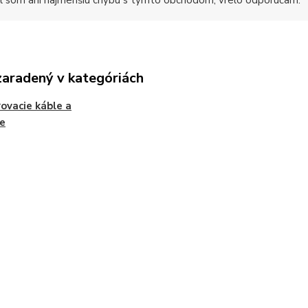
 som ani najmenšiu chybu s týmto obchodom, vrelo odporúčam.
zaradený v kategóriách
ovacie káble a
e