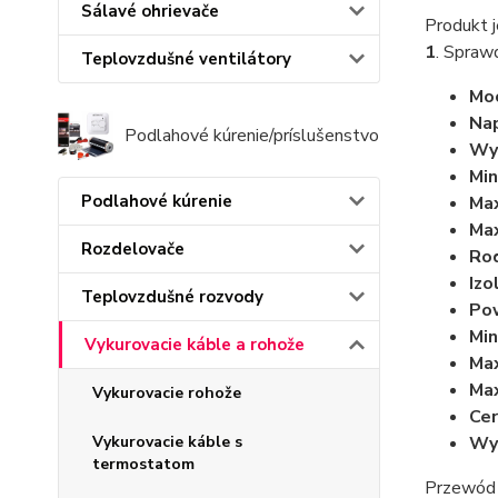
Sálavé ohrievače
Produkt j
1
. Spraw
Teplovzdušné ventilátory
Moc
Nap
Podlahové kúrenie/príslušenstvo
Wym
Min
Podlahové kúrenie
Max
Max
Rozdelovače
Rod
Izo
Teplovzdušné rozvody
Po
Min
Vykurovacie káble a rohože
Max
Max
Vykurovacie rohože
Cer
Wy
Vykurovacie káble s
termostatom
Przewód 