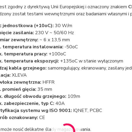
est zgodny z dyrektywą Unii Europejskiej i oznaczony znakiem
C
dzony został testami wewnętrznymi oraz badaniami własnymi i p
 jednostkowa (+10oC):
30 W/m
ięcie zasilania:
230 V ~ 50/60 Hz
iar zewnętrzny:
~ 6 x 13,5 mm
. temperatura instalowania:
-50oC
. temperatura pracy:
+100oC
. temperatura ekspozycji:
+135oC w stanie wyłączonym
zaj kabla grzejnego:
samoregulujący, ekranowany, zasilany je
lacja:
XLEVA
włoka zewnętrzna:
HFFR
. promień gięcia:
35 mm
. długość obwodu grzejnego:
109m
. zabezpieczenie, typ C:
40A
tyfikacja systemu wg ISO 9001:
IQNET, PCBC
rób oznakowany:
CE
może nosić delikatne ślady magazynowania.