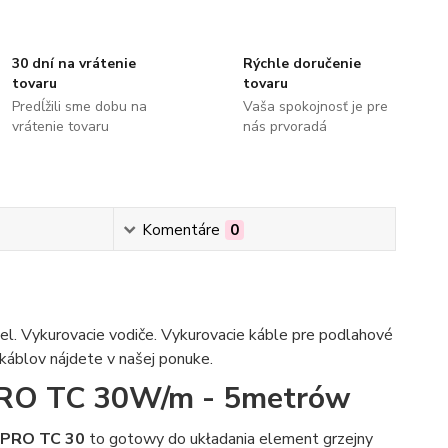
30 dní na vrátenie
Rýchle doručenie
tovaru
tovaru
Predĺžili sme dobu na
Vaša spokojnosť je pre
vrátenie tovaru
nás prvoradá
Komentáre
0
bel. Vykurovacie vodiče. Vykurovacie káble pre podlahové
 káblov nájdete v našej ponuke.
PRO TC 30W/m - 5metrów
 PRO TC 30
to gotowy do układania element grzejny