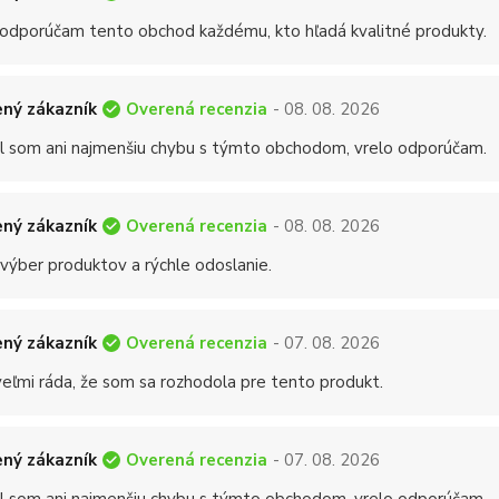
 odporúčam tento obchod každému, kto hľadá kvalitné produkty.
Overená recenzia
ný zákazník
- 08. 08. 2026
 som ani najmenšiu chybu s týmto obchodom, vrelo odporúčam.
Overená recenzia
ný zákazník
- 08. 08. 2026
 výber produktov a rýchle odoslanie.
Overená recenzia
ný zákazník
- 07. 08. 2026
eľmi ráda, že som sa rozhodola pre tento produkt.
Overená recenzia
ný zákazník
- 07. 08. 2026