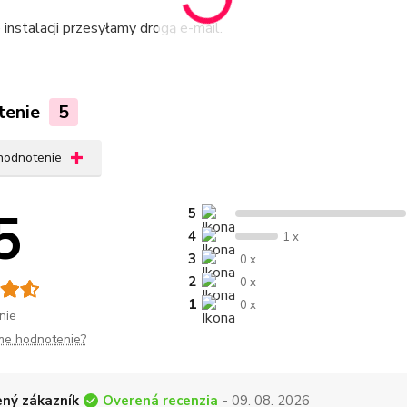
e instalacji przesyłamy drogą e-mail.
tenie
5
 hodnotenie
5
5
4
1 x
3
0 x
2
0 x
1
0 x
nie
me hodnotenie?
Overená recenzia
ný zákazník
- 09. 08. 2026