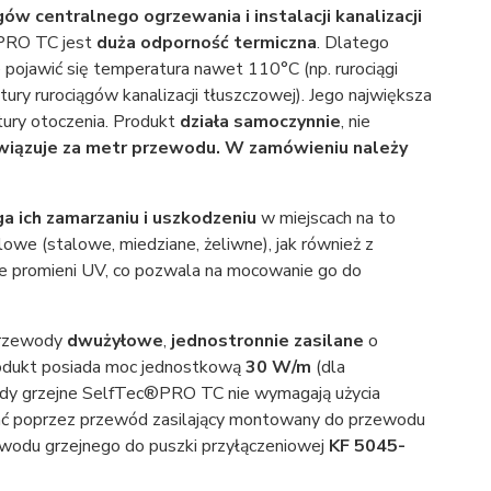
ów centralnego ogrzewania i instalacji kanalizacji
 PRO TC jest
duża odporność termiczna
. Dlatego
 pojawić się temperatura nawet 110°C (np. rurociągi
ury rurociągów kanalizacji tłuszczowej). Jego największa
tury otoczenia. Produkt
działa samoczynnie
, nie
wiązuje za metr przewodu. W zamówieniu należy
a ich zamarzaniu i uszkodzeniu
w miejscach na to
owe (stalowe, miedziane, żeliwne), jak również z
ie promieni UV, co pozwala na mocowanie go do
przewody
dwużyłowe
,
jednostronnie zasilane
o
rodukt posiada moc jednostkową
30 W/m
(dla
y grzejne SelfTec®PRO TC nie wymagają użycia
wać poprzez przewód zasilający montowany do przewodu
wodu grzejnego do puszki przyłączeniowej
KF 5045-