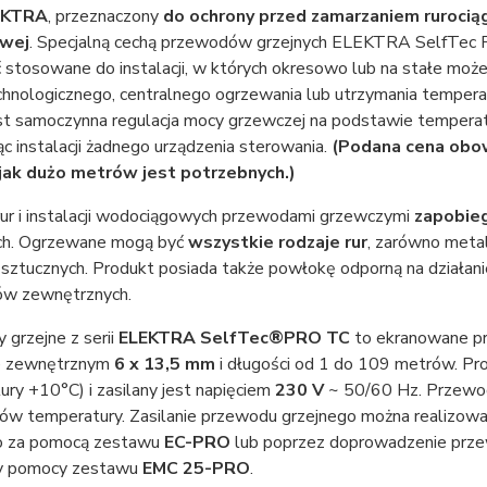
EKTRA
, przeznaczony
do ochrony przed zamarzaniem rurociąg
owej
. Specjalną cechą przewodów grzejnych ELEKTRA SelfTec
stosowane do instalacji, w których okresowo lub na stałe może
chnologicznego, centralnego ogrzewania lub utrzymania temperat
est samoczynna regulacja mocy grzewczej na podstawie tempera
 instalacji żadnego urządzenia sterowania.
(Podana cena obo
jak dużo metrów jest potrzebnych.)
rur i instalacji wodociągowych przewodami grzewczymi
zapobieg
ch. Ogrzewane mogą być
wszystkie rodzaje rur
, zarówno metal
sztucznych. Produkt posiada także powłokę odporną na działan
w zewnętrznych.
grzejne z serii
ELEKTRA Self
Tec®PRO TC
to ekranowane 
e zewnętrznym
6 x 13,5 mm
i długości od 1 do 109 metrów. P
ry +10°C) i zasilany jest napięciem
230 V
~ 50/60 Hz. Przewod
rów temperatury. Zasilanie przewodu grzejnego można realizo
o za pomocą zestawu
EC-PRO
lub poprzez doprowadzenie prze
y pomocy zestawu
EMC 25-PRO
.