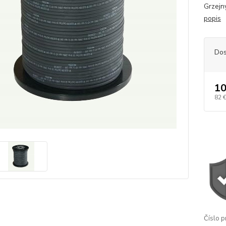
Grzejn
popis
Dos
10
82 
Číslo p