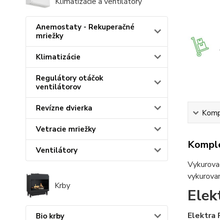
Klimatizácie a ventilátory
Anemostaty - Rekuperačné
mriežky
Klimatizácie
Regulátory otáčok
ventilátorov
Revízne dvierka
Kompl
Vetracie mriežky
Komple
Ventilátory
Vykurovac
vykurovan
Krby
Elek
Elektra
Bio krby