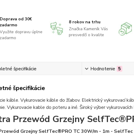
Doprava od 30€
8 rokov na trhu
zadarmo
Značka Kameník Vás
Využite dopravu úplne
presvedčí o kvalite
zadarmo
etné špecifikácie
Hodnotenie
5
tné špecifikácie
ie káble. Vykurovacie káble do žľabov. Elektrický vykurovací ká
ie. Vykurovacie kable do poteru a iné. Široký výber vykurovacích
tra Przewód Grzejny SelfTec®
 Przewód Grzejny SelfTec®PRO TC 30W/m - 1m - SelfTec