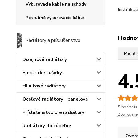
Vykurovacie káble na schody
Instrukcj
Potrubné vykurovacie káble
Hodno
Radiátory a príslušenstvo
Pridať
Dizajnové radiátory
4.
Elektrické sušičky
Hliníkové radiátory
Oceľové radiátory - panelové
5 hodnote
Príslušenstvo pre radiátory
Ako overí
Radiátory do kúpeľne
Overe