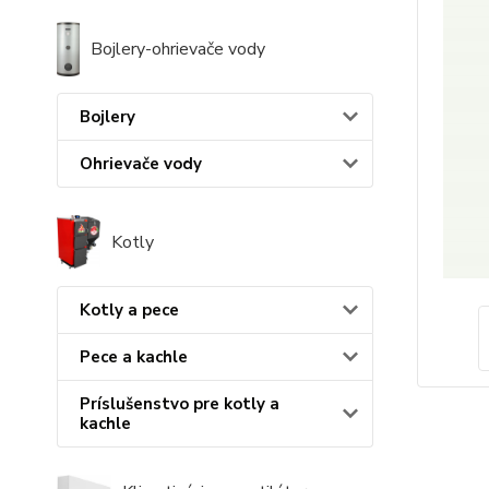
Bojlery-ohrievače vody
Bojlery
Ohrievače vody
Kotly
Kotly a pece
Pece a kachle
Príslušenstvo pre kotly a
kachle