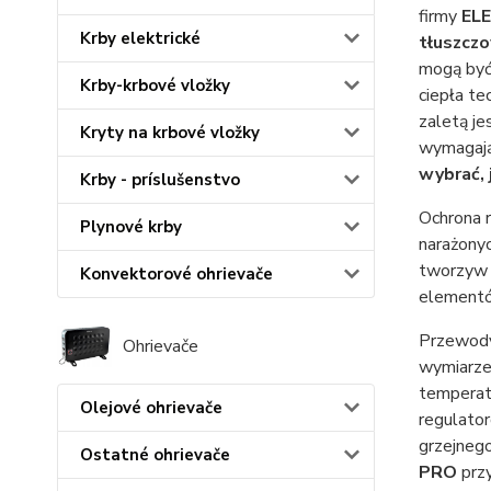
firmy
EL
Krby elektrické
tłuszcz
mogą być 
Krby-krbové vložky
ciepła te
zaletą j
Kryty na krbové vložky
wymagając
wybrać, 
Krby - príslušenstvo
Ochrona 
Plynové krby
narażony
tworzyw 
Konvektorové ohrievače
elementó
Przewody 
Ohrievače
wymiarz
temperatu
Olejové ohrievače
regulato
grzejneg
Ostatné ohrievače
PRO
prz