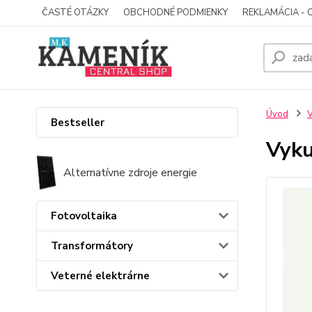
ČASTÉ OTÁZKY
OBCHODNÉ PODMIENKY
REKLAMÁCIA - 
Úvod
V
Bestseller
Vyku
Alternatívne zdroje energie
Fotovoltaika
Transformátory
Veterné elektrárne