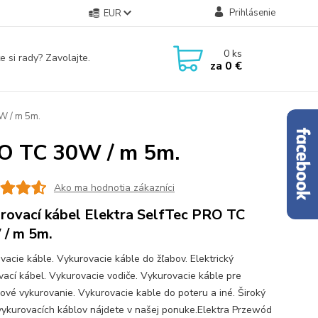
Prihlásenie
EUR
0
ks
e si rady? Zavolajte.
za
0 €
W / m 5m.
RO TC 30W / m 5m.
Ako ma hodnotia zákazníci
rovací kábel Elektra SelfTec PRO TC
/ m 5m.
vacie káble. Vykurovacie káble do žľabov. Elektrický
vací kábel. Vykurovacie vodiče. Vykurovacie káble pre
ové vykurovanie. Vykurovacie kable do poteru a iné. Široký
vykurovacích káblov nájdete v našej ponuke.Elektra Przewód