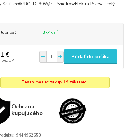
y SelfTec®PRO TC 30W/m - 5metrówElektra Przew...
celý
tupnosť
3-7 dní
1 €
Pridať do košíka
€
bez DPH
Tento mesiac zakúpili 9 zákazníci.
Ochrana
kupujúcého
roduktu:
9444962650