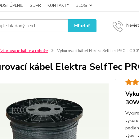
ODSTÚPENIE
GDPR
KONTAKTY
BLOG
Hľadať
Neviet
ykurovacie káble a rohože
Vykurovací kábel Elektra SelfTec PRO TC 30
rovací kábel Elektra SelfTec P
Vyku
30W 
Vykuro
vykuro
podlah
výber 