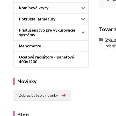
Nemal
Komínové kryty
Potrubia, armatúry
Tovar 
Príslušenstvo pre vykurovacie
systémy
Vykur
rohož
Manometre
Oceľové radiátory - panelové
400x1200
Novinky
Zobraziť všetky novinky
Blog