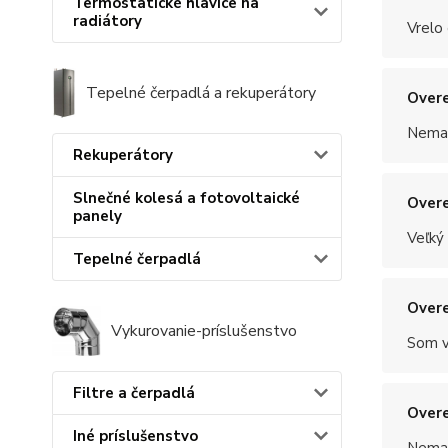
Termostatické hlavice na
radiátory
Vrelo
Tepelné čerpadlá a rekuperátory
Overe
Nemal
Rekuperátory
Slnečné kolesá a fotovoltaické
Overe
panely
Veľký
Tepelné čerpadlá
Overe
Vykurovanie-príslušenstvo
Som v
Filtre a čerpadlá
Overe
Iné príslušenstvo