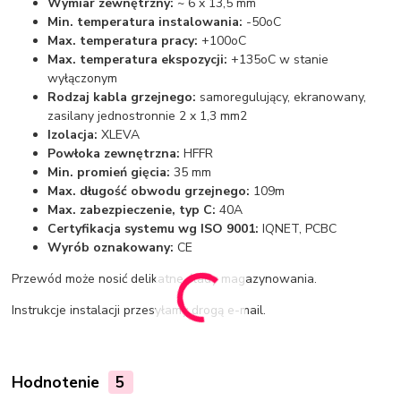
Wymiar zewnętrzny:
~ 6 x 13,5 mm
Min. temperatura instalowania:
-50oC
Max. temperatura pracy:
+100oC
Max. temperatura ekspozycji:
+135oC w stanie
wyłączonym
Rodzaj kabla grzejnego:
samoregulujący, ekranowany,
zasilany jednostronnie 2 x 1,3 mm2
Izolacja:
XLEVA
Powłoka zewnętrzna:
HFFR
Min. promień gięcia:
35 mm
Max. długość obwodu grzejnego:
109m
Max. zabezpieczenie, typ C:
40A
Certyfikacja systemu wg ISO 9001:
IQNET, PCBC
Wyrób oznakowany:
CE
Przewód może nosić delikatne ślady magazynowania.
Instrukcje instalacji przesyłamy drogą e-mail.
Hodnotenie
5