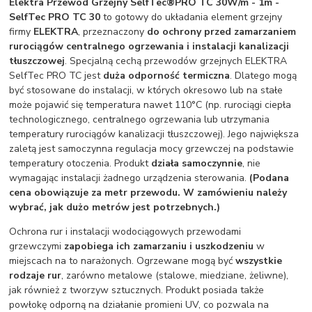
Elektra Przewód Grzejny SelfTec®PRO TC 30W/m - 1m -
SelfTec PRO TC 30
to gotowy do układania element grzejny
firmy
ELEKTRA
, przeznaczony
do ochrony przed zamarzaniem
rurociągów centralnego ogrzewania i instalacji kanalizacji
tłuszczowej
. Specjalną cechą przewodów grzejnych ELEKTRA
SelfTec PRO TC jest
duża odporność termiczna
. Dlatego mogą
być stosowane do instalacji, w których okresowo lub na stałe
może pojawić się temperatura nawet 110°C (np. rurociągi ciepła
technologicznego, centralnego ogrzewania lub utrzymania
temperatury rurociągów kanalizacji tłuszczowej). Jego największa
zaletą jest samoczynna regulacja mocy grzewczej na podstawie
temperatury otoczenia. Produkt
działa samoczynnie
, nie
wymagając instalacji żadnego urządzenia sterowania.
(Podana
cena obowiązuje za metr przewodu. W zamówieniu należy
wybrać, jak dużo metrów jest potrzebnych.)
Ochrona rur i instalacji wodociągowych przewodami
grzewczymi
zapobiega ich zamarzaniu i uszkodzeniu
w
miejscach na to narażonych. Ogrzewane mogą być
wszystkie
rodzaje rur
, zarówno metalowe (stalowe, miedziane, żeliwne),
jak również z tworzyw sztucznych. Produkt posiada także
powłokę odporną na działanie promieni UV, co pozwala na