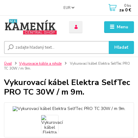
0
ks
EUR
za
0 €
Menu
Hľadať
Úvod
Vykurovacie káble a rohože
Vykurovací kábel Elektra SelfTec PRO
TC 30W / m 9m.
Vykurovací kábel Elektra SelfTec
PRO TC 30W / m 9m.