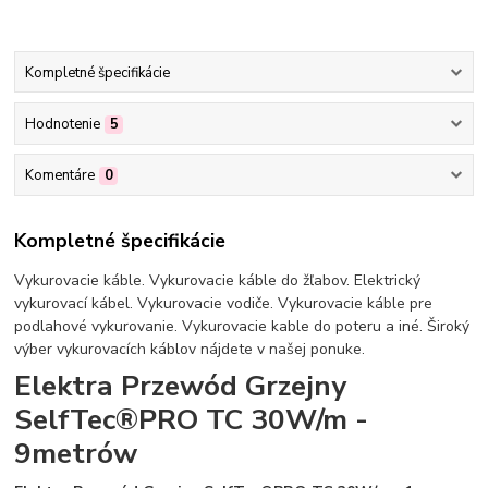
Kompletné špecifikácie
Hodnotenie
5
Komentáre
0
Kompletné špecifikácie
Vykurovacie káble. Vykurovacie káble do žľabov. Elektrický
vykurovací kábel. Vykurovacie vodiče. Vykurovacie káble pre
podlahové vykurovanie. Vykurovacie kable do poteru a iné. Široký
výber vykurovacích káblov nájdete v našej ponuke.
Elektra Przewód Grzejny
SelfTec®PRO TC 30W/m -
9metrów