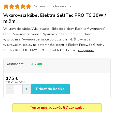
Ako ma hodnotia zákazníci
Vykurovací kábel Elektra SelfTec PRO TC 30W /
m 9m.
Vykurovacie káble. Vykurovacie káble do žľabov. Elektrický vykurovací
kábel. Vykurovacie vodiče. Vykurovacie káble pre podlahové
vykurovanie. Vykurovacie kable do poteru a iné. Široký výber
vykurovacích káblov nájdete v našej ponuke.Elektra Przewód Grzejny
SelfTec®PRO TC 30W/m - 9metrówElektra Przew...
celý popis
Dostupnosť
3-7 dní
175 €
142 €
bez DPH
Pridať do košíka
Tento mesiac zakúpili 7 zákazníci.