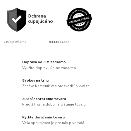
Ochrana
kupujúcého
Číslo produktu:
9444974338
Doprava od 30€ zadarmo
Využite dopravu úplne zadarmo
8 rokov na trhu
Značka Kameník Vás presvedčí o kvalite
30 dní na vrátenie tovaru
Predĺžili sme dobu na vrátenie tovaru
Rýchle doručenie tovaru
Vaša spokojnosť je pre nás prvoradá