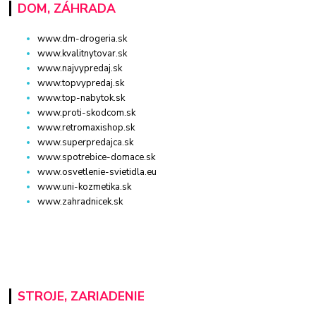
DOM, ZÁHRADA
www.dm-drogeria.sk
www.kvalitnytovar.sk
www.najvypredaj.sk
www.topvypredaj.sk
www.top-nabytok.sk
www.proti-skodcom.sk
www.retromaxishop.sk
www.superpredajca.sk
www.spotrebice-domace.sk
www.osvetlenie-svietidla.eu
www.uni-kozmetika.sk
www.zahradnicek.sk
STROJE, ZARIADENIE