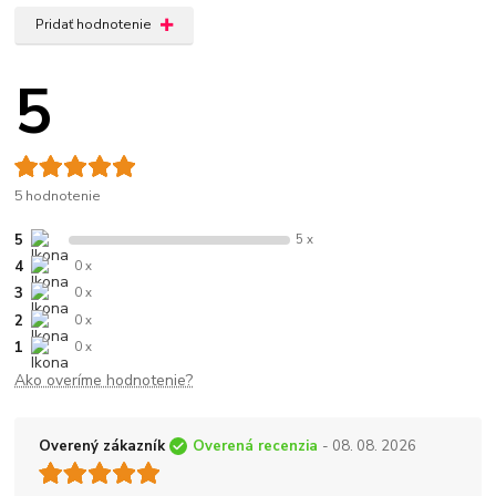
Pridať hodnotenie
5
5 hodnotenie
5
5 x
4
0 x
3
0 x
2
0 x
1
0 x
Ako overíme hodnotenie?
Overený zákazník
Overená recenzia
- 08. 08. 2026