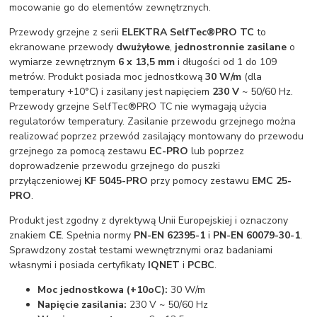
mocowanie go do elementów zewnętrznych.
Przewody grzejne z serii
ELEKTRA Self
Tec®PRO TC
to
ekranowane przewody
dwużyłowe
,
jednostronnie zasilane
o
wymiarze zewnętrznym
6 x 13,5 mm
i długości od 1 do 109
metrów. Produkt posiada moc jednostkową
30 W/m
(dla
temperatury +10°C) i zasilany jest napięciem
230 V
~ 50/60 Hz.
Przewody grzejne SelfTec®PRO TC nie wymagają użycia
regulatorów temperatury. Zasilanie przewodu grzejnego można
realizować poprzez przewód zasilający montowany do przewodu
grzejnego za pomocą zestawu
EC-PRO
lub poprzez
doprowadzenie przewodu grzejnego do puszki
przyłączeniowej
KF 5045-PRO
przy pomocy zestawu
EMC 25-
PRO
.
Produkt jest zgodny z dyrektywą Unii Europejskiej i oznaczony
znakiem
CE
. Spełnia normy
PN-EN 62395-1
i
PN-EN 60079-30-1
.
Sprawdzony został testami wewnętrznymi oraz badaniami
własnymi i posiada certyfikaty
IQNET
i
PCBC
.
Moc jednostkowa (+10oC):
30 W/m
Napięcie zasilania:
230 V ~ 50/60 Hz