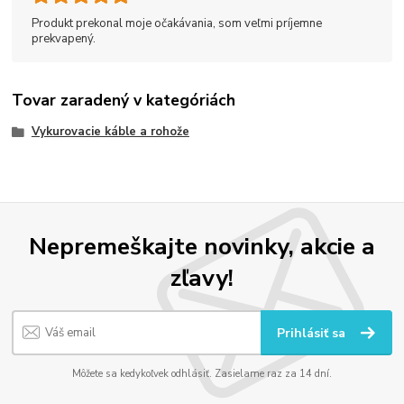
Produkt prekonal moje očakávania, som veľmi príjemne
prekvapený.
Tovar zaradený v kategóriách
Vykurovacie káble a rohože
Nepremeškajte novinky, akcie a
zľavy!
Prihlásiť sa
Môžete sa kedykoľvek odhlásiť. Zasielame raz za 14 dní.