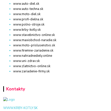
www.auto-diel.sk
www.auto-techna.sk
www.moto-diel.sk
www.profi-dielna.sk
www.polno-stroje.sk
www.krby-kotly.sk
www.stavebnictvo-online.sk
www.maxiobchod-naradie.sk
www.moto-prislusenstvo.sk
www.firemne-zariadenie.sk
www.nahradnediely.online
www.uni-zdrav.sk
www.zlatnictvo-online.sk
www.zariadenie-firmy.sk
Kontakty
WWW.KRBY-KOTLY.SK