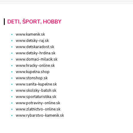
DETI, ŠPORT, HOBBY
www.kamenik.sk
www.detsky-raj.sk
www.detskaradost.sk
www.detsky-hrdina.sk
www.domaci-milacik.sk
www.hracky-online.sk
www.kupelna.shop
www.stonshop.sk
www.sanita-kupelne.sk
www.skolsky-batoh.sk
www.sportaturistika.sk
www.potraviny-online.sk
www.zlatnictvo-online.sk
www.rybarstvo-kamenik.sk