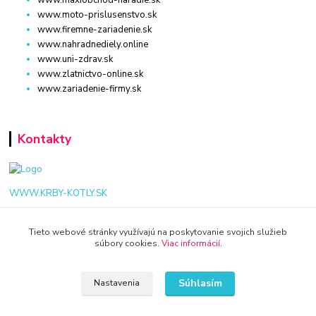
www.moto-prislusenstvo.sk
www.firemne-zariadenie.sk
www.nahradnediely.online
www.uni-zdrav.sk
www.zlatnictvo-online.sk
www.zariadenie-firmy.sk
Kontakty
WWW.KRBY-KOTLY.SK
Tieto webové stránky využívajú na poskytovanie svojich služieb
súbory cookies.
Viac informácií
.
info@krby-kotly.sk
Súhlasím
Nastavenia