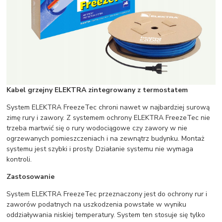
Kabel grzejny ELEKTRA zintegrowany z termostatem
System ELEKTRA FreezeTec chroni nawet w najbardziej surową
zimę rury i zawory. Z systemem ochrony ELEKTRA FreezeTec nie
trzeba martwić się o rury wodociągowe czy zawory w nie
ogrzewanych pomieszczeniach i na zewnątrz budynku. Montaż
systemu jest szybki i prosty. Działanie systemu nie wymaga
kontroli.
Zastosowanie
System ELEKTRA FreezeTec przeznaczony jest do ochrony rur i
zaworów podatnych na uszkodzenia powstałe w wyniku
oddziaływania niskiej temperatury. System ten stosuje się tylko