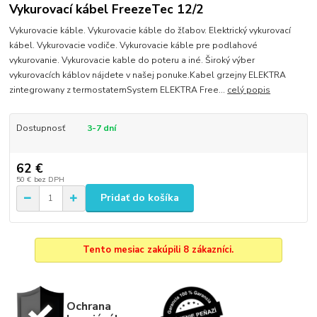
Vykurovací kábel FreezeTec 12/2
Vykurovacie káble. Vykurovacie káble do žľabov. Elektrický vykurovací
kábel. Vykurovacie vodiče. Vykurovacie káble pre podlahové
vykurovanie. Vykurovacie kable do poteru a iné. Široký výber
vykurovacích káblov nájdete v našej ponuke.Kabel grzejny ELEKTRA
zintegrowany z termostatemSystem ELEKTRA Free...
celý popis
Dostupnosť
3-7 dní
62 €
50 €
bez DPH
Pridať do košíka
Tento mesiac zakúpili 8 zákazníci.
Ochrana