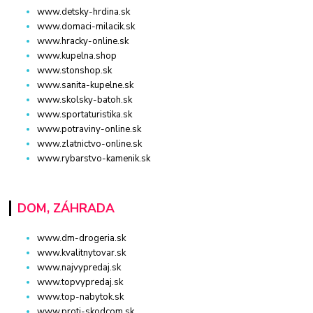
www.detsky-hrdina.sk
www.domaci-milacik.sk
www.hracky-online.sk
www.kupelna.shop
www.stonshop.sk
www.sanita-kupelne.sk
www.skolsky-batoh.sk
www.sportaturistika.sk
www.potraviny-online.sk
www.zlatnictvo-online.sk
www.rybarstvo-kamenik.sk
DOM, ZÁHRADA
www.dm-drogeria.sk
www.kvalitnytovar.sk
www.najvypredaj.sk
www.topvypredaj.sk
www.top-nabytok.sk
www.proti-skodcom.sk