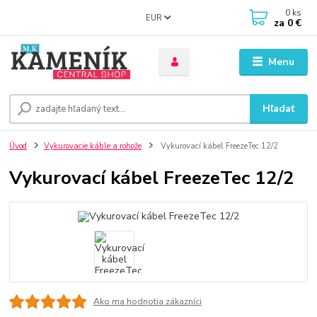
0
ks
EUR
za
0 €
Menu
Hľadať
Úvod
Vykurovacie káble a rohože
Vykurovací kábel FreezeTec 12/2
Vykurovací kábel FreezeTec 12/2
Ako ma hodnotia zákazníci