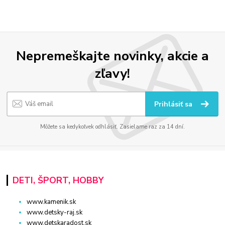
Nepremeškajte novinky, akcie a
zľavy!
Prihlásiť sa
Môžete sa kedykoľvek odhlásiť. Zasielame raz za 14 dní.
DETI, ŠPORT, HOBBY
www.kamenik.sk
www.detsky-raj.sk
www.detskaradost.sk