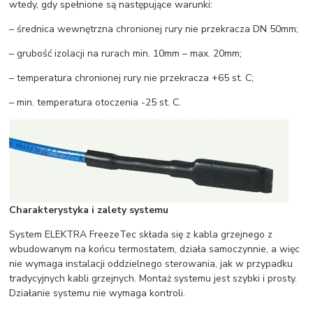
wtedy, gdy spełnione są następujące warunki:
– średnica wewnętrzna chronionej rury nie przekracza DN 50mm;
– grubość izolacji na rurach min. 10mm – max. 20mm;
– temperatura chronionej rury nie przekracza +65 st. C;
– min. temperatura otoczenia -25 st. C.
Charakterystyka i zalety systemu
System ELEKTRA FreezeTec składa się z kabla grzejnego z
wbudowanym na końcu termostatem, działa samoczynnie, a więc
nie wymaga instalacji oddzielnego sterowania, jak w przypadku
tradycyjnych kabli grzejnych. Montaż systemu jest szybki i prosty.
Działanie systemu nie wymaga kontroli.