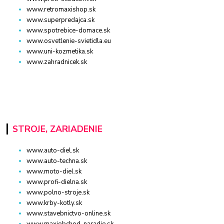
www.retromaxishop.sk
www.superpredajca.sk
www.spotrebice-domace.sk
www.osvetlenie-svietidla.eu
www.uni-kozmetika.sk
www.zahradnicek.sk
STROJE, ZARIADENIE
www.auto-diel.sk
www.auto-techna.sk
www.moto-diel.sk
www.profi-dielna.sk
www.polno-stroje.sk
www.krby-kotly.sk
www.stavebnictvo-online.sk
www.maxiobchod-naradie.sk