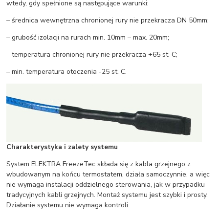
wtedy, gdy spełnione są następujące warunki:
– średnica wewnętrzna chronionej rury nie przekracza DN 50mm;
– grubość izolacji na rurach min. 10mm – max. 20mm;
– temperatura chronionej rury nie przekracza +65 st. C;
– min. temperatura otoczenia -25 st. C.
Charakterystyka i zalety systemu
System ELEKTRA FreezeTec składa się z kabla grzejnego z
wbudowanym na końcu termostatem, działa samoczynnie, a więc
nie wymaga instalacji oddzielnego sterowania, jak w przypadku
tradycyjnych kabli grzejnych. Montaż systemu jest szybki i prosty.
Działanie systemu nie wymaga kontroli.