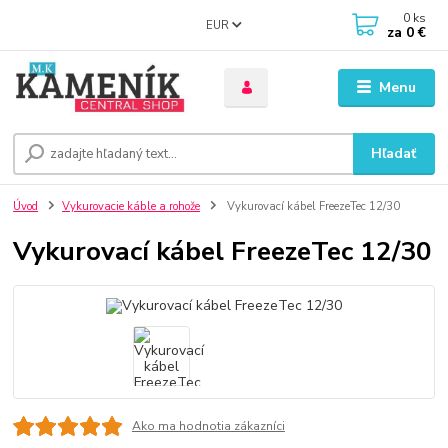
0
ks
EUR
za
0 €
Menu
Hľadať
Úvod
Vykurovacie káble a rohože
Vykurovací kábel FreezeTec 12/30
Vykurovací kábel FreezeTec 12/30
Ako ma hodnotia zákazníci