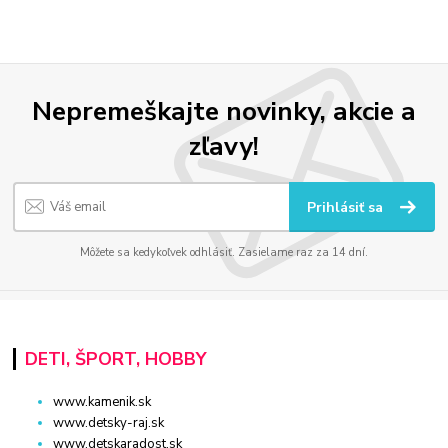
Nepremeškajte novinky, akcie a
zľavy!
Prihlásiť sa
Môžete sa kedykoľvek odhlásiť. Zasielame raz za 14 dní.
DETI, ŠPORT, HOBBY
www.kamenik.sk
www.detsky-raj.sk
www.detskaradost.sk