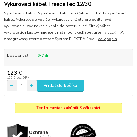
Vykurovací kábel FreezeTec 12/30
Vykurovacie káble. Vykurovacie káble do žľabov. Elektrický vykurovací
kábel. Vykurovacie vodiče. Vykurovacie káble pre podlahové
vykurovanie. Vykurovacie kable do poteru a iné. Široký výber
vykurovacích káblov nájdete v našej ponuke.Kabel grzejny ELEKTRA
zintegrowany z termostatemSystem ELEKTRA Free...
celý popis
Dostupnosť
3-7 dní
123 €
100 €
bez DPH
Pridať do košíka
Tento mesiac zakúpili 6 zákazníci.
Ochrana