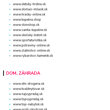
www.detsky-hrdina.sk
www.domaci-milacik.sk
www.hracky-online.sk
www.kupelna.shop
www.stonshop.sk
www.sanita-kupelne.sk
www.skolsky-batoh.sk
www.sportaturistika.sk
www.potraviny-online.sk
www.zlatnictvo-online.sk
www.rybarstvo-kamenik.sk
DOM, ZÁHRADA
www.dm-drogeria.sk
www.kvalitnytovar.sk
www.najvypredaj.sk
www.topvypredaj.sk
www.top-nabytok.sk
www.proti-skodcom.sk