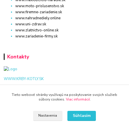
www.moto-prislusenstvo.sk
www.firemne-zariadenie.sk
www.nahradnediely.online
www.uni-zdrav.sk
www.zlatnictvo-online.sk
www.zariadenie-firmy.sk
Kontakty
WWW.KRBY-KOTLY.SK
Tieto webové stránky využívajú na poskytovanie svojich služieb
súbory cookies.
Viac informácií
.
info@krby-kotly.sk
Súhlasím
Nastavenia