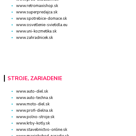
www.retromaxishop.sk
www.superpredajca.sk
www.spotrebice-domace.sk
www.osvetlenie-svietidla.eu
www.uni-kozmetika.sk
www.zahradnicek.sk
STROJE, ZARIADENIE
www.auto-diel.sk
www.auto-techna.sk
www.moto-diel.sk
www.profi-dielna.sk
www.polno-stroje.sk
www.krby-kotly.sk
www.stavebnictvo-online.sk
www.maxiobchod-naradie.sk