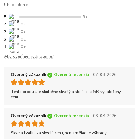
5 hodnotenie
5
5 x
4
0 x
3
0 x
2
0 x
1
0 x
Ako overíme hodnotenie?
Overený zákazník
Overená recenzia
- 07. 08. 2026
Tento produkt je skutočne skvelý a stojí za každý vynaložený
cent.
Overený zákazník
Overená recenzia
- 06. 08. 2026
Skvelá kvalita za skvelú cenu, nemám žiadne výhrady.