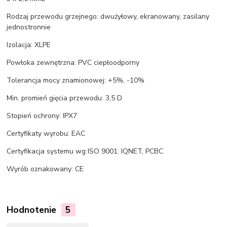
Rodzaj przewodu grzejnego: dwużyłowy, ekranowany, zasilany
jednostronnie
Izolacja: XLPE
Powłoka zewnętrzna: PVC ciepłoodporny
Tolerancja mocy znamionowej: +5%, -10%
Min. promień gięcia przewodu: 3,5 D
Stopień ochrony: IPX7
Certyfikaty wyrobu: EAC
Certyfikacja systemu wg ISO 9001: IQNET, PCBC
Wyrób oznakowany: CE
Hodnotenie
5