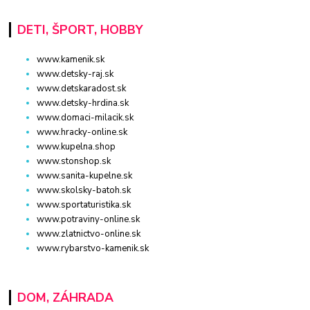
DETI, ŠPORT, HOBBY
www.kamenik.sk
www.detsky-raj.sk
www.detskaradost.sk
www.detsky-hrdina.sk
www.domaci-milacik.sk
www.hracky-online.sk
www.kupelna.shop
www.stonshop.sk
www.sanita-kupelne.sk
www.skolsky-batoh.sk
www.sportaturistika.sk
www.potraviny-online.sk
www.zlatnictvo-online.sk
www.rybarstvo-kamenik.sk
DOM, ZÁHRADA