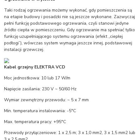
Taki rodzaj ogrzewania możemy wykonać, gdy pomieszczenia są
na etapie budowy i posadzki nie są jeszcze wykonane. Zazwyczaj
pełni funkcję podstawowego ogrzewania, czyli stanowi jedyne
źródło ciepła w pomieszczeniu. Gdy ogrzewanie ma spełniać tylko
funkcję uzupełniającego systemu ogrzewania (efekt „ciepłej
podłogi”), wówczas system wymaga jeszcze innej, podstawowej
instalacji grzewczej.
Kabel grzejny ELEKTRA VCD
Moc jednostkowa: 10 lub 17 W/m
Napięcie zasilania: 230 V ~ 50/60 Hz
Wymiar zewnętrzny przewodu: ~ 5 x 7 mm
Min. temperatura instalowania: -5°C
Max. temperatura pracy: +95°C
Przewody przyłączeniowe: 1 x 2,5 m; 3 x 1,0 mm2, 3 x 1,5 mm2 lub
3 x 2,5 mm2