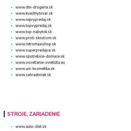
www.dm-drogeria.sk
www.kvalitnytovar.sk
www.najvypredaj.sk
www.topvypredaj.sk
www.top-nabytok.sk
www.proti-skodcom.sk
www.retromaxishop.sk
www.superpredajca.sk
www.spotrebice-domace.sk
www.osvetlenie-svietidla.eu
www.uni-kozmetika.sk
www.zahradnicek.sk
STROJE, ZARIADENIE
www.auto-diel.sk