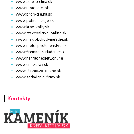
www.auto-techna.sk
www.moto-diel.sk
www.profi-dielna.sk
www.polno-stroje.sk
www.krby-kotly.sk
www.stavebnictvo-online.sk
www.maxiobchod-naradie.sk
www.moto-prislusenstvo.sk
www.firemne-zariadenie.sk
www.nahradnediely.online
www.uni-zdrav.sk
www.zlatnictvo-online.sk
www.zariadenie-firmy.sk
Kontakty