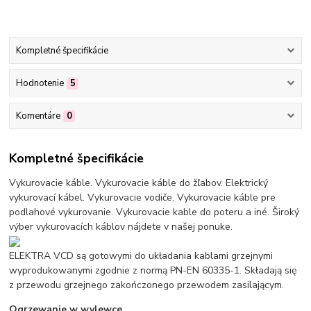
Kompletné špecifikácie
Hodnotenie
5
Komentáre
0
Kompletné špecifikácie
Vykurovacie káble. Vykurovacie káble do žľabov. Elektrický
vykurovací kábel. Vykurovacie vodiče. Vykurovacie káble pre
podlahové vykurovanie. Vykurovacie kable do poteru a iné. Široký
výber vykurovacích káblov nájdete v našej ponuke.
ELEKTRA VCD są gotowymi do układania kablami grzejnymi
wyprodukowanymi zgodnie z normą PN-EN 60335-1. Składają się
z przewodu grzejnego zakończonego przewodem zasilającym.
Ogrzewanie w wylewce