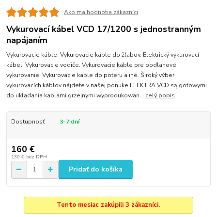
Ako ma hodnotia zákazníci
Vykurovací kábel VCD 17/1200 s jednostranným
napájaním
Vykurovacie káble. Vykurovacie káble do žľabov. Elektrický vykurovací
kábel. Vykurovacie vodiče. Vykurovacie káble pre podlahové
vykurovanie. Vykurovacie kable do poteru a iné. Široký výber
vykurovacích káblov nájdete v našej ponuke.ELEKTRA VCD są gotowymi
do układania kablami grzejnymi wyprodukowan...
celý popis
Dostupnosť
3-7 dní
160 €
130 €
bez DPH
Pridať do košíka
Tento mesiac zakúpili 3 zákazníci.