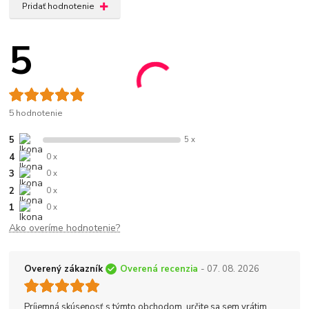
Pridať hodnotenie
5
5 hodnotenie
5
5 x
4
0 x
3
0 x
2
0 x
1
0 x
Ako overíme hodnotenie?
Overený zákazník
Overená recenzia
- 07. 08. 2026
Príjemná skúsenosť s týmto obchodom, určite sa sem vrátim.