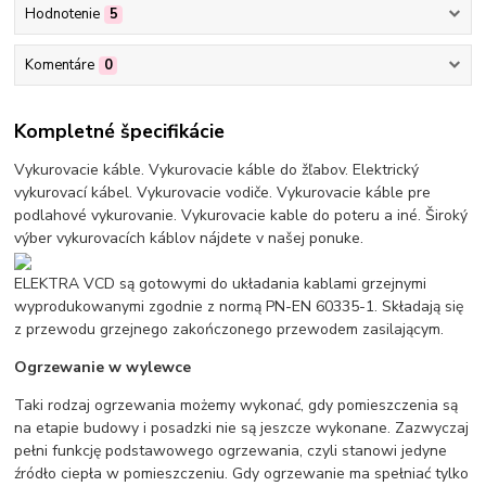
Hodnotenie
5
Komentáre
0
Kompletné špecifikácie
Vykurovacie káble. Vykurovacie káble do žľabov. Elektrický
vykurovací kábel. Vykurovacie vodiče. Vykurovacie káble pre
podlahové vykurovanie. Vykurovacie kable do poteru a iné. Široký
výber vykurovacích káblov nájdete v našej ponuke.
ELEKTRA VCD są gotowymi do układania kablami grzejnymi
wyprodukowanymi zgodnie z normą PN-EN 60335-1. Składają się
z przewodu grzejnego zakończonego przewodem zasilającym.
Ogrzewanie w wylewce
Taki rodzaj ogrzewania możemy wykonać, gdy pomieszczenia są
na etapie budowy i posadzki nie są jeszcze wykonane. Zazwyczaj
pełni funkcję podstawowego ogrzewania, czyli stanowi jedyne
źródło ciepła w pomieszczeniu. Gdy ogrzewanie ma spełniać tylko