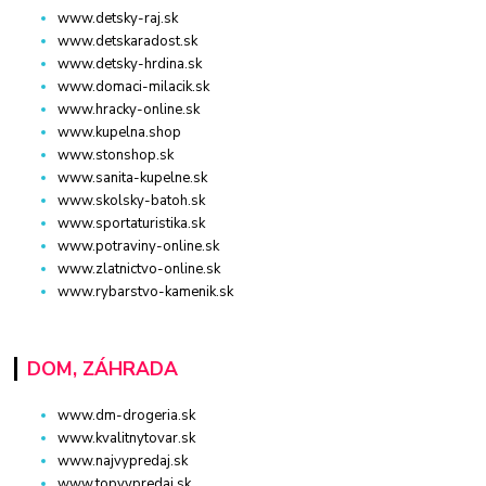
www.detsky-raj.sk
www.detskaradost.sk
www.detsky-hrdina.sk
www.domaci-milacik.sk
www.hracky-online.sk
www.kupelna.shop
www.stonshop.sk
www.sanita-kupelne.sk
www.skolsky-batoh.sk
www.sportaturistika.sk
www.potraviny-online.sk
www.zlatnictvo-online.sk
www.rybarstvo-kamenik.sk
DOM, ZÁHRADA
www.dm-drogeria.sk
www.kvalitnytovar.sk
www.najvypredaj.sk
www.topvypredaj.sk