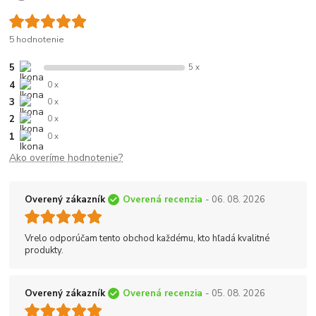
5 hodnotenie
5
5 x
4
0 x
3
0 x
2
0 x
1
0 x
Ako overíme hodnotenie?
Overený zákazník
Overená recenzia
- 06. 08. 2026
Vrelo odporúčam tento obchod každému, kto hľadá kvalitné
produkty.
Overený zákazník
Overená recenzia
- 05. 08. 2026