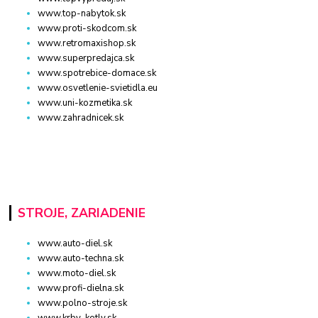
www.top-nabytok.sk
www.proti-skodcom.sk
www.retromaxishop.sk
www.superpredajca.sk
www.spotrebice-domace.sk
www.osvetlenie-svietidla.eu
www.uni-kozmetika.sk
www.zahradnicek.sk
STROJE, ZARIADENIE
www.auto-diel.sk
www.auto-techna.sk
www.moto-diel.sk
www.profi-dielna.sk
www.polno-stroje.sk
www.krby-kotly.sk