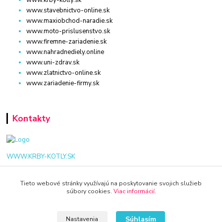
www.stavebnictvo-online.sk
www.maxiobchod-naradie.sk
www.moto-prislusenstvo.sk
www.firemne-zariadenie.sk
www.nahradnediely.online
www.uni-zdrav.sk
www.zlatnictvo-online.sk
www.zariadenie-firmy.sk
Kontakty
WWW.KRBY-KOTLY.SK
Tieto webové stránky využívajú na poskytovanie svojich služieb
súbory cookies.
Viac informácií
.
info@krby-kotly.sk
Súhlasím
Nastavenia