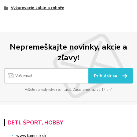
Vykurovacie káble a rohože
Nepremeškajte novinky, akcie a
zľavy!
Prihlásiť sa
Môžete sa kedykoľvek odhlásiť. Zasielame raz za 14 dní.
DETI, ŠPORT, HOBBY
www.kamenik.sk