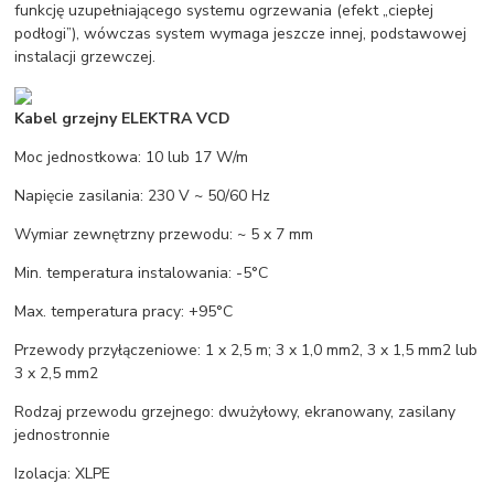
funkcję uzupełniającego systemu ogrzewania (efekt „ciepłej
podłogi”), wówczas system wymaga jeszcze innej, podstawowej
instalacji grzewczej.
Kabel grzejny ELEKTRA VCD
Moc jednostkowa: 10 lub 17 W/m
Napięcie zasilania: 230 V ~ 50/60 Hz
Wymiar zewnętrzny przewodu: ~ 5 x 7 mm
Min. temperatura instalowania: -5°C
Max. temperatura pracy: +95°C
Przewody przyłączeniowe: 1 x 2,5 m; 3 x 1,0 mm2, 3 x 1,5 mm2 lub
3 x 2,5 mm2
Rodzaj przewodu grzejnego: dwużyłowy, ekranowany, zasilany
jednostronnie
Izolacja: XLPE