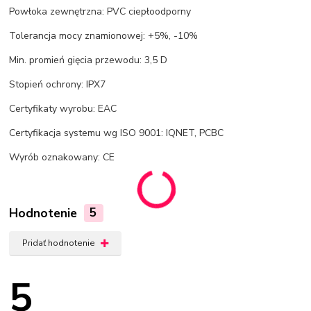
Powłoka zewnętrzna: PVC ciepłoodporny
Tolerancja mocy znamionowej: +5%, -10%
Min. promień gięcia przewodu: 3,5 D
Stopień ochrony: IPX7
Certyfikaty wyrobu: EAC
Certyfikacja systemu wg ISO 9001: IQNET, PCBC
Wyrób oznakowany: CE
Hodnotenie
5
Pridať hodnotenie
5