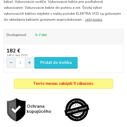
kábel. Vykurovacie vodiče. Vykurovacie káble pre podlahové
vykurovanie. Vykurovacie kable do poteru a iné. Široký výber
vykurovacích káblov nájdete v našej ponuke.ELEKTRA VCD są gotowymi
do układania kablami grzejnymi wyprodukowan...
celý popis
Dostupnosť
3-7 dní
182 €
148 €
bez DPH
Pridať do košíka
Tento mesiac zakúpili 9 zákazníci.
Ochrana
kupujúcého