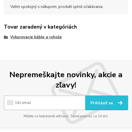
Veľmi spokojný s nákupom, produkt splnil očakávania.
Tovar zaradený v kategóriách
Vykurovacie káble a rohože
Nepremeškajte novinky, akcie a
zľavy!
Prihlásiť sa
Môžete sa kedykoľvek odhlásiť. Zasielame raz za 14 dní.