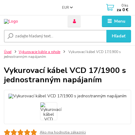
0
ks
EUR
za
0 €
Menu
Hľadať
Úvod
Vykurovacie káble a rohože
Vykurovací kábel VCD 17/1900 s
jednostranným napájaním
Vykurovací kábel VCD 17/1900 s
jednostranným napájaním
Ako ma hodnotia zákazníci