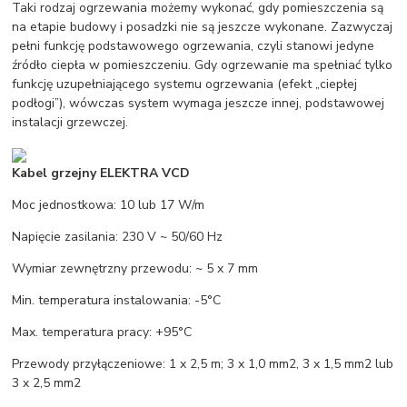
Taki rodzaj ogrzewania możemy wykonać, gdy pomieszczenia są
na etapie budowy i posadzki nie są jeszcze wykonane. Zazwyczaj
pełni funkcję podstawowego ogrzewania, czyli stanowi jedyne
źródło ciepła w pomieszczeniu. Gdy ogrzewanie ma spełniać tylko
funkcję uzupełniającego systemu ogrzewania (efekt „ciepłej
podłogi”), wówczas system wymaga jeszcze innej, podstawowej
instalacji grzewczej.
Kabel grzejny ELEKTRA VCD
Moc jednostkowa: 10 lub 17 W/m
Napięcie zasilania: 230 V ~ 50/60 Hz
Wymiar zewnętrzny przewodu: ~ 5 x 7 mm
Min. temperatura instalowania: -5°C
Max. temperatura pracy: +95°C
Przewody przyłączeniowe: 1 x 2,5 m; 3 x 1,0 mm2, 3 x 1,5 mm2 lub
3 x 2,5 mm2