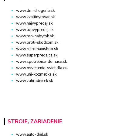
www.dm-drogeria.sk
www.kvalitnytovar.sk
www.najvypredaj.sk
www.topvypredaj.sk
www.top-nabytok.sk
www.proti-skodcom.sk
www.retromaxishop.sk
www.superpredajca.sk
www.spotrebice-domace.sk
www.osvetlenie-svietidla.eu
www.uni-kozmetika.sk
www.zahradnicek.sk
STROJE, ZARIADENIE
www.auto-diel.sk