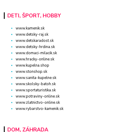
DETI, ŠPORT, HOBBY
www.kamenik.sk
www.detsky-raj.sk
www.detskaradost.sk
www.detsky-hrdina.sk
www.domaci-milacik.sk
www.hracky-online.sk
www.kupelna.shop
www.stonshop.sk
www.sanita-kupelne.sk
www.skolsky-batoh.sk
www.sportaturistika.sk
www.potraviny-online.sk
www.zlatnictvo-online.sk
www.rybarstvo-kamenik.sk
DOM, ZÁHRADA