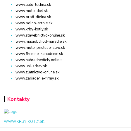
www.auto-techna.sk
www.moto-diel.sk
www.profi-dielna.sk
www.polno-stroje.sk
www.krby-kotly.sk
www.stavebnictvo-online.sk
www.maxiobchod-naradie.sk
www.moto-prislusenstvo.sk
www.firemne-zariadenie.sk
www.nahradnediely.online
www.uni-zdrav.sk
www.zlatnictvo-online.sk
www.zariadenie-firmy.sk
Kontakty
WWW.KRBY-KOTLY.SK