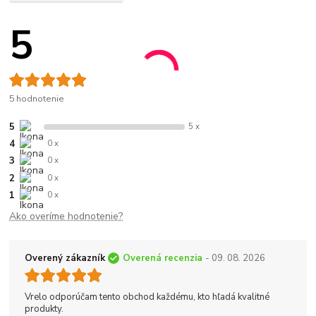
5
5 hodnotenie
5
5 x
4
0 x
3
0 x
2
0 x
1
0 x
Ako overíme hodnotenie?
Overený zákazník
Overená recenzia
- 09. 08. 2026
Vrelo odporúčam tento obchod každému, kto hľadá kvalitné
produkty.