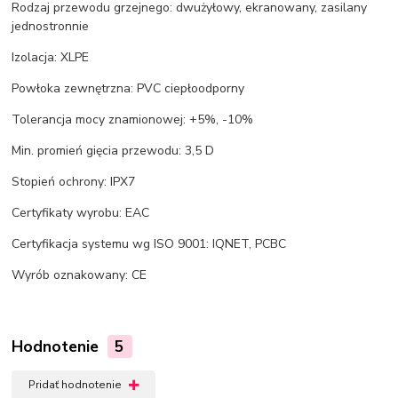
Rodzaj przewodu grzejnego: dwużyłowy, ekranowany, zasilany
jednostronnie
Izolacja: XLPE
Powłoka zewnętrzna: PVC ciepłoodporny
Tolerancja mocy znamionowej: +5%, -10%
Min. promień gięcia przewodu: 3,5 D
Stopień ochrony: IPX7
Certyfikaty wyrobu: EAC
Certyfikacja systemu wg ISO 9001: IQNET, PCBC
Wyrób oznakowany: CE
Hodnotenie
5
Pridať hodnotenie