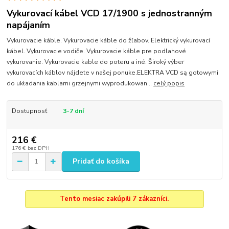
Vykurovací kábel VCD 17/1900 s jednostranným
napájaním
Vykurovacie káble. Vykurovacie káble do žľabov. Elektrický vykurovací
kábel. Vykurovacie vodiče. Vykurovacie káble pre podlahové
vykurovanie. Vykurovacie kable do poteru a iné. Široký výber
vykurovacích káblov nájdete v našej ponuke.ELEKTRA VCD są gotowymi
do układania kablami grzejnymi wyprodukowan...
celý popis
Dostupnosť
3-7 dní
216 €
176 €
bez DPH
Pridať do košíka
Tento mesiac zakúpili 7 zákazníci.