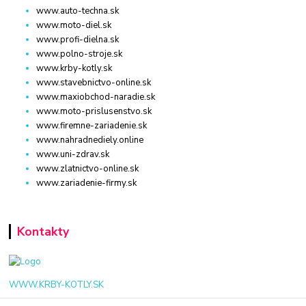
www.auto-techna.sk
www.moto-diel.sk
www.profi-dielna.sk
www.polno-stroje.sk
www.krby-kotly.sk
www.stavebnictvo-online.sk
www.maxiobchod-naradie.sk
www.moto-prislusenstvo.sk
www.firemne-zariadenie.sk
www.nahradnediely.online
www.uni-zdrav.sk
www.zlatnictvo-online.sk
www.zariadenie-firmy.sk
Kontakty
WWW.KRBY-KOTLY.SK