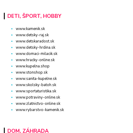
DETI, ŠPORT, HOBBY
www.kamenik.sk
www.detsky-raj.sk
www.detskaradost.sk
www.detsky-hrdina.sk
www.domaci-milacik.sk
www.hracky-online.sk
www.kupelna.shop
www.stonshop.sk
www.sanita-kupelne.sk
www.skolsky-batoh.sk
www.sportaturistika.sk
www.potraviny-online.sk
www.zlatnictvo-online.sk
www.rybarstvo-kamenik.sk
DOM, ZÁHRADA