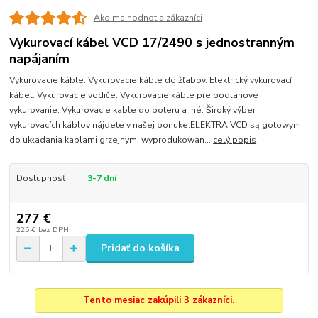
Ako ma hodnotia zákazníci
Vykurovací kábel VCD 17/2490 s jednostranným
napájaním
Vykurovacie káble. Vykurovacie káble do žľabov. Elektrický vykurovací
kábel. Vykurovacie vodiče. Vykurovacie káble pre podlahové
vykurovanie. Vykurovacie kable do poteru a iné. Široký výber
vykurovacích káblov nájdete v našej ponuke.ELEKTRA VCD są gotowymi
do układania kablami grzejnymi wyprodukowan...
celý popis
Dostupnosť
3-7 dní
277 €
225 €
bez DPH
Pridať do košíka
Tento mesiac zakúpili 3 zákazníci.