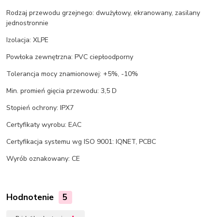
Rodzaj przewodu grzejnego: dwużyłowy, ekranowany, zasilany
jednostronnie
Izolacja: XLPE
Powłoka zewnętrzna: PVC ciepłoodporny
Tolerancja mocy znamionowej: +5%, -10%
Min. promień gięcia przewodu: 3,5 D
Stopień ochrony: IPX7
Certyfikaty wyrobu: EAC
Certyfikacja systemu wg ISO 9001: IQNET, PCBC
Wyrób oznakowany: CE
Hodnotenie
5