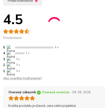
Pridať hodnotenie
4.5
5 hodnotenie
5
4 x
4
1 x
3
0 x
2
0 x
1
0 x
Ako overíme hodnotenie?
Overený zákazník
Overená recenzia
- 09. 08. 2026
Kvalita produktu je úžasná, cena veľmi prijateľná.