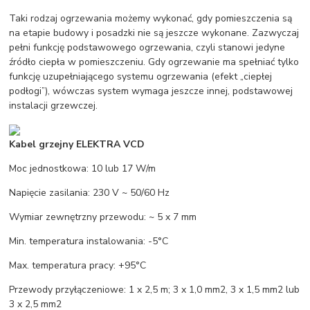
Taki rodzaj ogrzewania możemy wykonać, gdy pomieszczenia są
na etapie budowy i posadzki nie są jeszcze wykonane. Zazwyczaj
pełni funkcję podstawowego ogrzewania, czyli stanowi jedyne
źródło ciepła w pomieszczeniu. Gdy ogrzewanie ma spełniać tylko
funkcję uzupełniającego systemu ogrzewania (efekt „ciepłej
podłogi”), wówczas system wymaga jeszcze innej, podstawowej
instalacji grzewczej.
Kabel grzejny ELEKTRA VCD
Moc jednostkowa: 10 lub 17 W/m
Napięcie zasilania: 230 V ~ 50/60 Hz
Wymiar zewnętrzny przewodu: ~ 5 x 7 mm
Min. temperatura instalowania: -5°C
Max. temperatura pracy: +95°C
Przewody przyłączeniowe: 1 x 2,5 m; 3 x 1,0 mm2, 3 x 1,5 mm2 lub
3 x 2,5 mm2