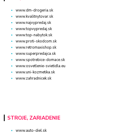
www.dm-drogeria.sk
www.kvalitnytovar.sk
www.najvypredaj.sk
www.topvypredaj.sk
www.top-nabytok.sk
www.proti-skodcom.sk
www.retromaxishop.sk
www.superpredajca.sk
www.spotrebice-domace.sk
www.osvetlenie-svietidla.eu
www.uni-kozmetika.sk
www.zahradnicek.sk
STROJE, ZARIADENIE
www.auto-diel.sk