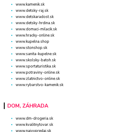
www.kamenik.sk
www.detsky-raj.sk
www.detskaradost.sk
www.detsky-hrdina.sk
www.domaci-milacik.sk
www.hracky-online.sk
www.kupelna.shop
www.stonshop.sk
www.sanita-kupelne.sk
www.skolsky-batoh.sk
www.sportaturistika.sk
www.potraviny-online.sk
www.zlatnictvo-online.sk
www.rybarstvo-kamenik.sk
DOM, ZÁHRADA
www.dm-drogeria.sk
www.kvalitnytovar.sk
www.najvypredaj.sk