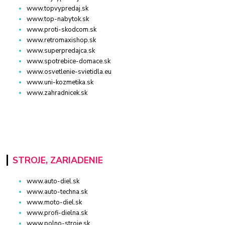
www.topvypredaj.sk
www.top-nabytok.sk
www.proti-skodcom.sk
www.retromaxishop.sk
www.superpredajca.sk
www.spotrebice-domace.sk
www.osvetlenie-svietidla.eu
www.uni-kozmetika.sk
www.zahradnicek.sk
STROJE, ZARIADENIE
www.auto-diel.sk
www.auto-techna.sk
www.moto-diel.sk
www.profi-dielna.sk
www.polno-stroje.sk