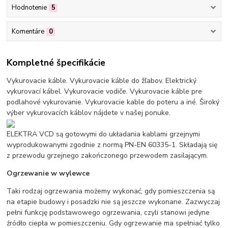
Hodnotenie
5
Komentáre
0
Kompletné špecifikácie
Vykurovacie káble. Vykurovacie káble do žľabov. Elektrický
vykurovací kábel. Vykurovacie vodiče. Vykurovacie káble pre
podlahové vykurovanie. Vykurovacie kable do poteru a iné. Široký
výber vykurovacích káblov nájdete v našej ponuke.
ELEKTRA VCD są gotowymi do układania kablami grzejnymi
wyprodukowanymi zgodnie z normą PN-EN 60335-1. Składają się
z przewodu grzejnego zakończonego przewodem zasilającym.
Ogrzewanie w wylewce
Taki rodzaj ogrzewania możemy wykonać, gdy pomieszczenia są
na etapie budowy i posadzki nie są jeszcze wykonane. Zazwyczaj
pełni funkcję podstawowego ogrzewania, czyli stanowi jedyne
źródło ciepła w pomieszczeniu. Gdy ogrzewanie ma spełniać tylko