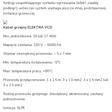
funkcję uzupełniającego systemu ogrzewania (efekt „ciepłej
podłogi”), wówczas system wymaga jeszcze innej, podstawowej
instalacji grzewczej.
Kabel grzejny ELEKTRA VCD
Moc jednostkowa: 10 lub 17 W/m
Napięcie zasilania: 230 V ~ 50/60 Hz
Wymiar zewnętrzny przewodu: ~ 5 x 7 mm
Min. temperatura instalowania: -5°C
Max. temperatura pracy: +95°C
Przewody przyłączeniowe: 1 x 2,5 m; 3 x 1,0 mm2, 3 x 1,5 mm2 lub
3 x 2,5 mm2
Rodzaj przewodu grzejnego: dwużyłowy, ekranowany, zasilany
jednostronnie
Izolacja: XLPE