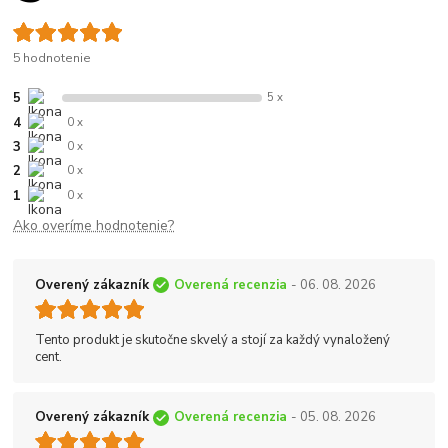
5 hodnotenie
5
5 x
4
0 x
3
0 x
2
0 x
1
0 x
Ako overíme hodnotenie?
Overený zákazník
Overená recenzia
- 06. 08. 2026
Tento produkt je skutočne skvelý a stojí za každý vynaložený
cent.
Overený zákazník
Overená recenzia
- 05. 08. 2026