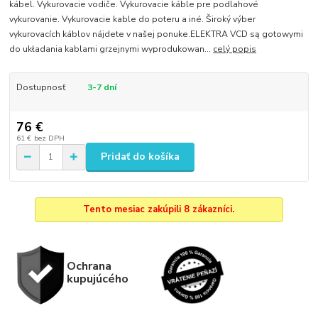
kábel. Vykurovacie vodiče. Vykurovacie káble pre podlahové
vykurovanie. Vykurovacie kable do poteru a iné. Široký výber
vykurovacích káblov nájdete v našej ponuke.ELEKTRA VCD są gotowymi
do układania kablami grzejnymi wyprodukowan...
celý popis
Dostupnosť
3-7 dní
76 €
61 €
bez DPH
Pridať do košíka
Tento mesiac zakúpili 8 zákazníci.
Ochrana
kupujúcého