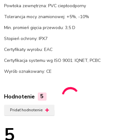
Powłoka zewnętrzna: PVC ciepłoodporny
Tolerancja mocy znamionowej: +5%, -10%
Min. promień gięcia przewodu: 3,5 D
Stopień ochrony: IPX7
Certyfikaty wyrobu: EAC
Certyfikacja systemu wg ISO 9001: IQNET, PCBC
Wyrób oznakowany: CE
Hodnotenie
5
Pridať hodnotenie
5