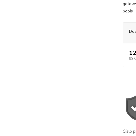
gotowy
popis
Dos
12
98 
Číslo p