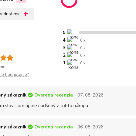
 hodnotenie
5
4
0 x
3
0 x
2
0 x
1
0 x
nie
me hodnotenie?
Overená recenzia
ný zákazník
- 07. 08. 2026
 slov, som úplne nadšený z tohto nákupu.
Overená recenzia
ný zákazník
- 06. 08. 2026