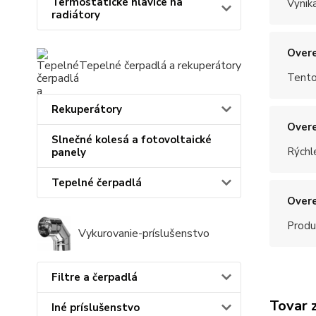
Termostatické hlavice na
Vynik
radiátory
Overe
Tepelné čerpadlá a rekuperátory
Tento
Rekuperátory
Overe
Slnečné kolesá a fotovoltaické
Rýchle
panely
Tepelné čerpadlá
Overe
Produ
Vykurovanie-príslušenstvo
Filtre a čerpadlá
Tovar 
Iné príslušenstvo