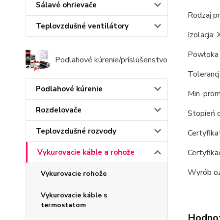
Sálavé ohrievače
Rodzaj p
Teplovzdušné ventilátory
Izolacja:
Powłoka 
Podlahové kúrenie/príslušenstvo
Toleranc
Podlahové kúrenie
Min. prom
Rozdelovače
Stopień 
Teplovzdušné rozvody
Certyfik
Certyfik
Vykurovacie káble a rohože
Wyrób o
Vykurovacie rohože
Vykurovacie káble s
termostatom
Hodno