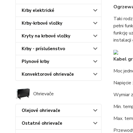
Ogrzewa
Krby elektrické
Taki rod
Krby-krbové vložky
pełni fun
funkcję 
Kryty na krbové vložky
instalacji
Krby - príslušenstvo
Kabel g
Plynové krby
Moc jedn
Konvektorové ohrievače
Napięcie 
Ohrievače
Wymiar z
Min. temp
Olejové ohrievače
Max. tem
Ostatné ohrievače
Przewody