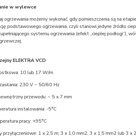
nie w wylewce
zaj ogrzewania możemy wykonać, gdy pomieszczenia są na etapie
kcję podstawowego ogrzewania, czyli stanowi jedyne źródło cie
uzupełniającego systemu ogrzewania (efekt „ciepłej podłogi”),
 grzewczej.
rzejny ELEKTRA VCD
ostkowa: 10 lub 17 W/m
zasilania: 230 V ~ 50/60 Hz
ewnętrzny przewodu: ~ 5 x 7 mm
eratura instalowania: -5°C
peratura pracy: +95°C
 przyłączeniowe: 1 x 2,5 m; 3 x 1,0 mm2, 3 x 1,5 mm2 lub 3 x