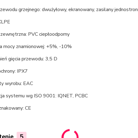
rzewodu grzejnego: dwużyłowy, ekranowany, zasilany jednostron
 XLPE
zewnętrzna: PVC ciepłoodporny
ja mocy znamionowej: +5%, -10%
ień gięcia przewodu: 3,5 D
ochrony: IPX7
aty wyrobu: EAC
acja systemu wg ISO 9001: IQNET, PCBC
znakowany: CE
tenie
5