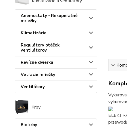
Klimatizácie a ventilátory
Anemostaty - Rekuperačné
mriežky
Klimatizácie
Regulátory otáčok
ventilátorov
Revízne dvierka
Kompl
Vetracie mriežky
Komple
Ventilátory
Vykurovac
vykurovan
Krby
ELEKTRA 
przewodu
Bio krby