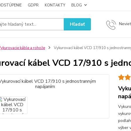
ODSTÚPENIE
GDPR
KONTAKTY
BLOG
Hľadať
Neviet
ykurovacie káble a rohože
Vykurovací kábel VCD 17/910 s jednostrann
rovací kábel VCD 17/910 s jed
Vyku
napá
Vykuro
vykuro
podlah
výber 