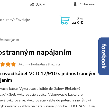
Prihlásenie
EUR
0
ks
e si rady? Zavolajte.
za
0 €
ým napájaním
nostranným napájaním
Ako ma hodnotia zákazníci
rovací kábel VCD 17/910 s jednostranným
janím
vacie káble. Vykurovacie káble do žľabov. Elektrický
vací kábel. Vykurovacie vodiče. Vykurovacie káble pre
ové vykurovanie. Vykurovacie kable do poteru a iné. Široký
vykurovacích káblov nájdete v našej ponuke.ELEKTRA VCD są