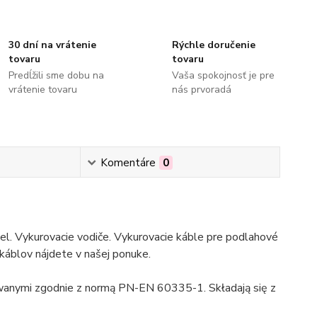
30 dní na vrátenie
Rýchle doručenie
tovaru
tovaru
Predĺžili sme dobu na
Vaša spokojnosť je pre
vrátenie tovaru
nás prvoradá
Komentáre
0
bel. Vykurovacie vodiče. Vykurovacie káble pre podlahové
 káblov nájdete v našej ponuke.
anymi zgodnie z normą PN-EN 60335-1. Składają się z