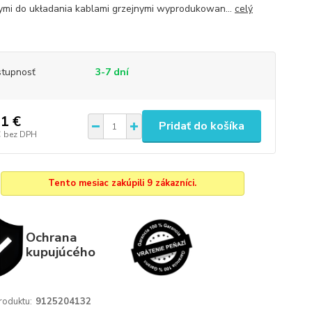
mi do układania kablami grzejnymi wyprodukowan...
celý
tupnosť
3-7 dní
1 €
Pridať do košíka
€
bez DPH
Tento mesiac zakúpili 9 zákazníci.
Ochrana
kupujúcého
roduktu:
9125204132