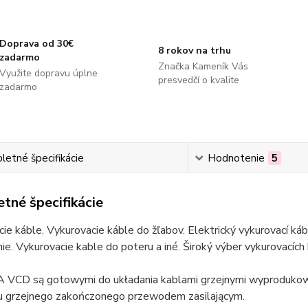
Doprava od 30€
8 rokov na trhu
zadarmo
Značka Kameník Vás
Využite dopravu úplne
presvedčí o kvalite
zadarmo
etné špecifikácie
Hodnotenie
5
tné špecifikácie
ie káble. Vykurovacie káble do žľabov. Elektrický vykurovací ká
ie. Vykurovacie kable do poteru a iné. Široký výber vykurovacích
VCD są gotowymi do układania kablami grzejnymi wyprodukow
 grzejnego zakończonego przewodem zasilającym.