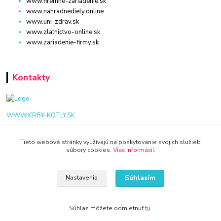
www.firemne-zariadenie.sk
www.nahradnediely.online
www.uni-zdrav.sk
www.zlatnictvo-online.sk
www.zariadenie-firmy.sk
Kontakty
WWW.KRBY-KOTLY.SK
Tieto webové stránky využívajú na poskytovanie svojich služieb
súbory cookies.
Viac informácií
.
info@krby-kotly.sk
Súhlasím
Nastavenia
Súhlas môžete odmietnuť
tu
.