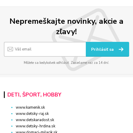
Nepremeškajte novinky, akcie a
zľavy!
Prihlásiť sa
Môžete sa kedykoľvek odhlásiť. Zasielame raz za 14 dní.
DETI, ŠPORT, HOBBY
www.kamenik.sk
www.detsky-raj.sk
www.detskaradost.sk
www.detsky-hrdina.sk
www.domaci-milacik.sk