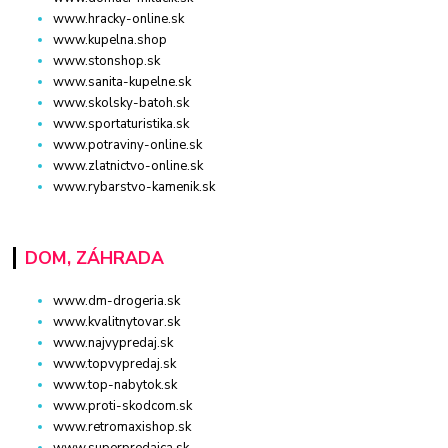
www.hracky-online.sk
www.kupelna.shop
www.stonshop.sk
www.sanita-kupelne.sk
www.skolsky-batoh.sk
www.sportaturistika.sk
www.potraviny-online.sk
www.zlatnictvo-online.sk
www.rybarstvo-kamenik.sk
DOM, ZÁHRADA
www.dm-drogeria.sk
www.kvalitnytovar.sk
www.najvypredaj.sk
www.topvypredaj.sk
www.top-nabytok.sk
www.proti-skodcom.sk
www.retromaxishop.sk
www.superpredajca.sk