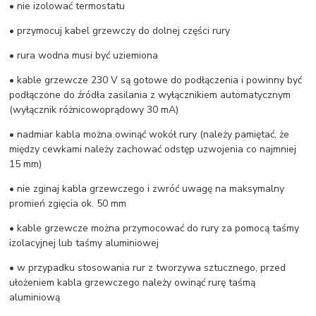
• nie izolować termostatu
• przymocuj kabel grzewczy do dolnej części rury
• rura wodna musi być uziemiona
• kable grzewcze 230 V są gotowe do podłączenia i powinny być
podłączone do źródła zasilania z wyłącznikiem automatycznym
(wyłącznik różnicowoprądowy 30 mA)
• nadmiar kabla można owinąć wokół rury (należy pamiętać, że
między cewkami należy zachować odstęp uzwojenia co najmniej
15 mm)
• nie zginaj kabla grzewczego i zwróć uwagę na maksymalny
promień zgięcia ok. 50 mm
• kable grzewcze można przymocować do rury za pomocą taśmy
izolacyjnej lub taśmy aluminiowej
• w przypadku stosowania rur z tworzywa sztucznego, przed
ułożeniem kabla grzewczego należy owinąć rurę taśmą
aluminiową