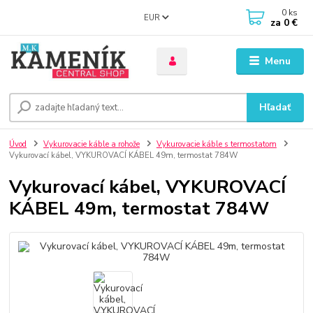
0
ks
EUR
za
0 €
Menu
Hľadať
Úvod
Vykurovacie káble a rohože
Vykurovacie káble s termostatom
Vykurovací kábel, VYKUROVACÍ KÁBEL 49m, termostat 784W
Vykurovací kábel, VYKUROVACÍ
KÁBEL 49m, termostat 784W