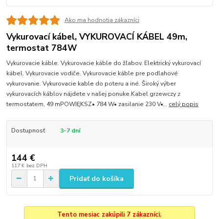
Ako ma hodnotia zákazníci
Vykurovací kábel, VYKUROVACÍ KÁBEL 49m,
termostat 784W
Vykurovacie káble. Vykurovacie káble do žľabov. Elektrický vykurovací
kábel. Vykurovacie vodiče. Vykurovacie káble pre podlahové
vykurovanie. Vykurovacie kable do poteru a iné. Široký výber
vykurovacích káblov nájdete v našej ponuke.Kabel grzewczy z
termostatem, 49 mPOWIĘKSZ• 784 W• zasilanie 230 V•...
celý popis
Dostupnosť
3-7 dní
144 €
117 €
bez DPH
Pridať do košíka
Tento mesiac zakúpili 7 zákazníci.