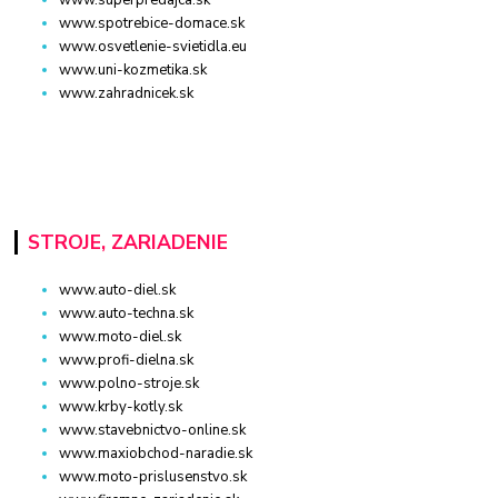
www.spotrebice-domace.sk
www.osvetlenie-svietidla.eu
www.uni-kozmetika.sk
www.zahradnicek.sk
STROJE, ZARIADENIE
www.auto-diel.sk
www.auto-techna.sk
www.moto-diel.sk
www.profi-dielna.sk
www.polno-stroje.sk
www.krby-kotly.sk
www.stavebnictvo-online.sk
www.maxiobchod-naradie.sk
www.moto-prislusenstvo.sk