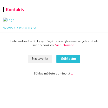
Kontakty
WWW.KRBY-KOTLY.SK
Tieto webové stránky využívajú na poskytovanie svojich služieb
súbory cookies.
Viac informácií
.
info@krby-kotly.sk
Súhlasím
Nastavenia
Súhlas môžete odmietnuť
tu
.
© 2024 Všetky práva vyhradené KAMENIK.SK
Vytvorené na
Eshop-rychlo.sk