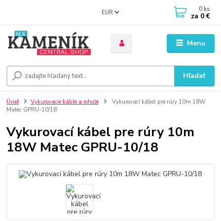
0
ks
EUR
za
0 €
Menu
Hľadať
Úvod
Vykurovacie káble a rohože
Vykurovací kábel pre rúry 10m 18W
Matec GPRU-10/18
Vykurovací kábel pre rúry 10m
18W Matec GPRU-10/18