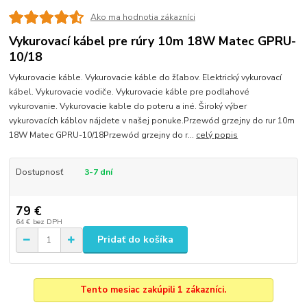
Ako ma hodnotia zákazníci
Vykurovací kábel pre rúry 10m 18W Matec GPRU-
10/18
Vykurovacie káble. Vykurovacie káble do žľabov. Elektrický vykurovací
kábel. Vykurovacie vodiče. Vykurovacie káble pre podlahové
vykurovanie. Vykurovacie kable do poteru a iné. Široký výber
vykurovacích káblov nájdete v našej ponuke.Przewód grzejny do rur 10m
18W Matec GPRU-10/18Przewód grzejny do r...
celý popis
Dostupnosť
3-7 dní
79 €
64 €
bez DPH
Pridať do košíka
Tento mesiac zakúpili 1 zákazníci.