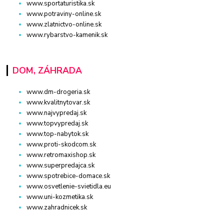
www.sportaturistika.sk
www.potraviny-online.sk
www.zlatnictvo-online.sk
www.rybarstvo-kamenik.sk
DOM, ZÁHRADA
www.dm-drogeria.sk
www.kvalitnytovar.sk
www.najvypredaj.sk
www.topvypredaj.sk
www.top-nabytok.sk
www.proti-skodcom.sk
www.retromaxishop.sk
www.superpredajca.sk
www.spotrebice-domace.sk
www.osvetlenie-svietidla.eu
www.uni-kozmetika.sk
www.zahradnicek.sk