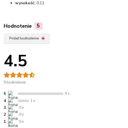
wysokość:
0.11
Hodnotenie
5
Pridať hodnotenie
4.5
5 hodnotenie
5
4 x
4
1 x
3
0 x
2
0 x
1
0 x