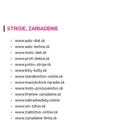
STROJE, ZARIADENIE
www.auto-diel.sk
www.auto-techna.sk
www.moto-diel.sk
www.profi-dielna.sk
www.polno-stroje.sk
www.krby-kotly.sk
www.stavebnictvo-online.sk
www.maxiobchod-naradie.sk
www.moto-prislusenstvo.sk
www.firemne-zariadenie.sk
www.nahradnediely.online
www.uni-zdrav.sk
www.zlatnictvo-online.sk
www.zariadenie-firmy.sk