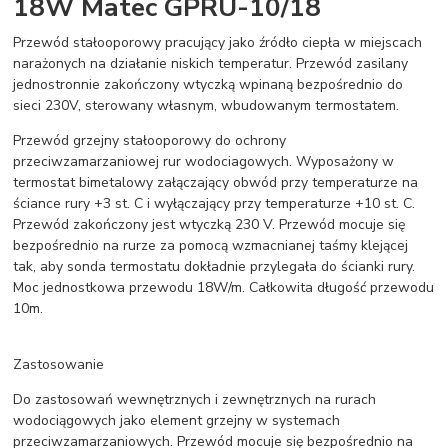
18W Matec GPRU-10/18
Przewód stałooporowy pracujący jako źródło ciepła w miejscach
narażonych na działanie niskich temperatur. Przewód zasilany
jednostronnie zakończony wtyczką wpinaną bezpośrednio do
sieci 230V, sterowany własnym, wbudowanym termostatem.
Przewód grzejny stałooporowy do ochrony
przeciwzamarzaniowej rur wodociagowych. Wyposażony w
termostat bimetalowy załączający obwód przy temperaturze na
ściance rury +3 st. C i wyłączający przy temperaturze +10 st. C.
Przewód zakończony jest wtyczką 230 V. Przewód mocuje się
bezpośrednio na rurze za pomocą wzmacnianej taśmy klejącej
tak, aby sonda termostatu dokładnie przylegała do ścianki rury.
Moc jednostkowa przewodu 18W/m. Całkowita długość przewodu
10m.
Zastosowanie
Do zastosowań wewnętrznych i zewnętrznych na rurach
wodociągowych jako element grzejny w systemach
przeciwzamarzaniowych. Przewód mocuje się bezpośrednio na