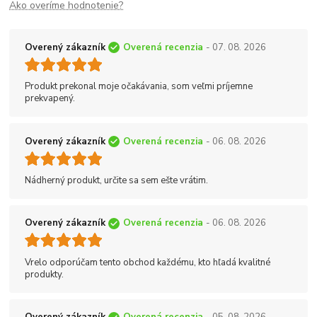
Ako overíme hodnotenie?
Overený zákazník
Overená recenzia
- 07. 08. 2026
Produkt prekonal moje očakávania, som veľmi príjemne
prekvapený.
Overený zákazník
Overená recenzia
- 06. 08. 2026
Nádherný produkt, určite sa sem ešte vrátim.
Overený zákazník
Overená recenzia
- 06. 08. 2026
Vrelo odporúčam tento obchod každému, kto hľadá kvalitné
produkty.