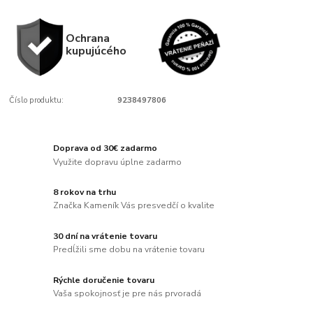
Ochrana
kupujúcého
Číslo produktu:
9238497806
Doprava od 30€ zadarmo
Využite dopravu úplne zadarmo
8 rokov na trhu
Značka Kameník Vás presvedčí o kvalite
30 dní na vrátenie tovaru
Predĺžili sme dobu na vrátenie tovaru
Rýchle doručenie tovaru
Vaša spokojnosť je pre nás prvoradá