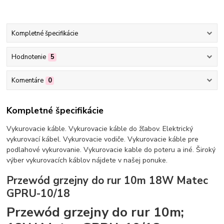
Kompletné špecifikácie
Hodnotenie
5
Komentáre
0
Kompletné špecifikácie
Vykurovacie káble. Vykurovacie káble do žľabov. Elektrický
vykurovací kábel. Vykurovacie vodiče. Vykurovacie káble pre
podlahové vykurovanie. Vykurovacie kable do poteru a iné. Široký
výber vykurovacích káblov nájdete v našej ponuke.
Przewód grzejny do rur 10m 18W Matec
GPRU-10/18
Przewód grzejny do rur 10m;