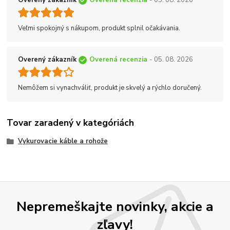
Overený zákazník
Overená recenzia
- 05. 08. 2026
Veľmi spokojný s nákupom, produkt splnil očakávania.
Overený zákazník
Overená recenzia
- 05. 08. 2026
Nemôžem si vynachváliť, produkt je skvelý a rýchlo doručený.
Tovar zaradený v kategóriách
Vykurovacie káble a rohože
Nepremeškajte novinky, akcie a
zľavy!