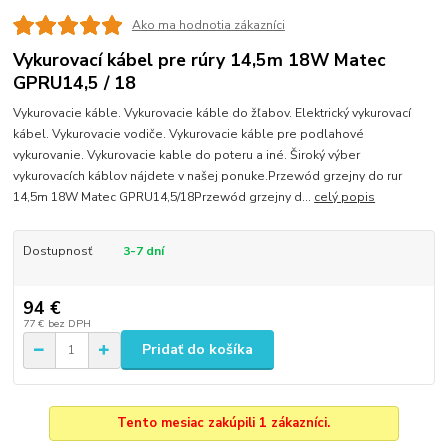
Ako ma hodnotia zákazníci
Vykurovací kábel pre rúry 14,5m 18W Matec
GPRU14,5 / 18
Vykurovacie káble. Vykurovacie káble do žľabov. Elektrický vykurovací
kábel. Vykurovacie vodiče. Vykurovacie káble pre podlahové
vykurovanie. Vykurovacie kable do poteru a iné. Široký výber
vykurovacích káblov nájdete v našej ponuke.Przewód grzejny do rur
14,5m 18W Matec GPRU14,5/18Przewód grzejny d...
celý popis
Dostupnosť
3-7 dní
94 €
77 €
bez DPH
Pridať do košíka
Tento mesiac zakúpili 1 zákazníci.