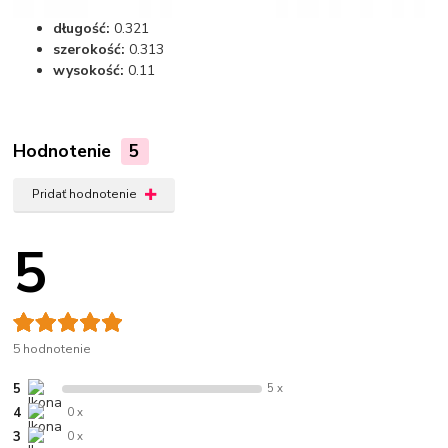
długość:
0.321
szerokość:
0.313
wysokość:
0.11
Hodnotenie
5
Pridať hodnotenie
5
5 hodnotenie
5
5 x
4
0 x
3
0 x