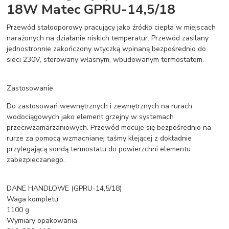
18W Matec GPRU-14,5/18
Przewód stałooporowy pracujący jako źródło ciepła w miejscach
narażonych na działanie niskich temperatur. Przewód zasilany
jednostronnie zakończony wtyczką wpinaną bezpośrednio do
sieci 230V, sterowany własnym, wbudowanym termostatem.
Zastosowanie
Do zastosowań wewnętrznych i zewnętrznych na rurach
wodociągowych jako element grzejny w systemach
przeciwzamarzaniowych. Przewód mocuje się bezpośrednio na
rurze za pomocą wzmacnianej taśmy klejącej z dokładnie
przylegającą sondą termostatu do powierzchni elementu
zabezpieczanego.
DANE HANDLOWE (GPRU-14,5/18)
Waga kompletu
1100 g
Wymiary opakowania