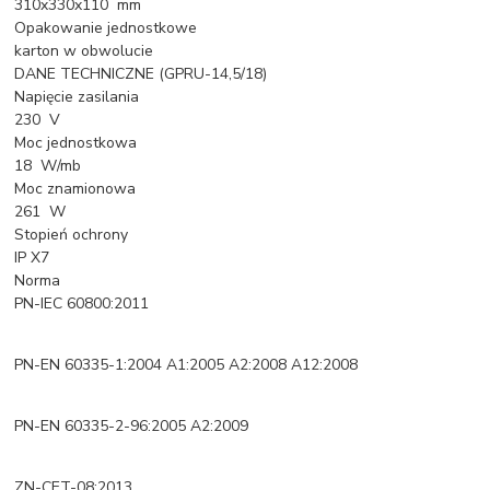
310x330x110 mm
Opakowanie jednostkowe
karton w obwolucie
DANE TECHNICZNE (GPRU-14,5/18)
Napięcie zasilania
230 V
Moc jednostkowa
18 W/mb
Moc znamionowa
261 W
Stopień ochrony
IP X7
Norma
PN-IEC 60800:2011
PN-EN 60335-1:2004 A1:2005 A2:2008 A12:2008
PN-EN 60335-2-96:2005 A2:2009
ZN-CET-08:2013