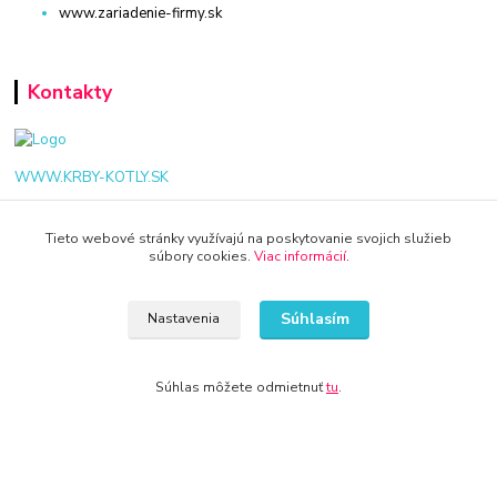
www.zariadenie-firmy.sk
Kontakty
WWW.KRBY-KOTLY.SK
Tieto webové stránky využívajú na poskytovanie svojich služieb
súbory cookies.
Viac informácií
.
info@krby-kotly.sk
Súhlasím
Nastavenia
Súhlas môžete odmietnuť
tu
.
© 2024 Všetky práva vyhradené KAMENIK.SK
Vytvorené na
Eshop-rychlo.sk