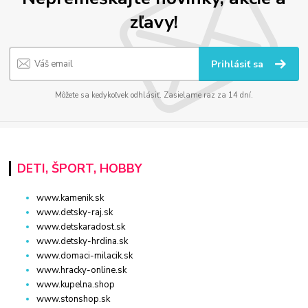
zľavy!
Prihlásiť sa
Môžete sa kedykoľvek odhlásiť. Zasielame raz za 14 dní.
DETI, ŠPORT, HOBBY
www.kamenik.sk
www.detsky-raj.sk
www.detskaradost.sk
www.detsky-hrdina.sk
www.domaci-milacik.sk
www.hracky-online.sk
www.kupelna.shop
www.stonshop.sk