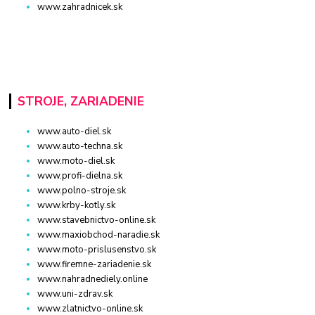
www.zahradnicek.sk
STROJE, ZARIADENIE
www.auto-diel.sk
www.auto-techna.sk
www.moto-diel.sk
www.profi-dielna.sk
www.polno-stroje.sk
www.krby-kotly.sk
www.stavebnictvo-online.sk
www.maxiobchod-naradie.sk
www.moto-prislusenstvo.sk
www.firemne-zariadenie.sk
www.nahradnediely.online
www.uni-zdrav.sk
www.zlatnictvo-online.sk