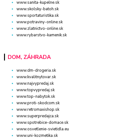
www.sanita-kupelne.sk
www.skolsky-batoh.sk
www.sportaturistika.sk
www.potraviny-online.sk
www.zlatnictvo-online.sk
www.rybarstvo-kamenik.sk
DOM, ZÁHRADA
www.dm-drogeria.sk
www.kvalitnytovar.sk
www.najvypredaj.sk
www.topvypredaj.sk
www.top-nabytok.sk
www.proti-skodcom.sk
www.retromaxishop.sk
www.superpredajca.sk
www.spotrebice-domace.sk
www.osvetlenie-svietidla.eu
www.uni-kozmetika.sk