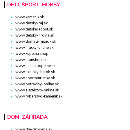
DETI, ŠPORT, HOBBY
www.kamenik.sk
www.detsky-raj.sk
www.detskaradost.sk
www.detsky-hrdina.sk
www.domaci-milacik.sk
www.hracky-online.sk
www.kupelna.shop
www.stonshop.sk
www.sanita-kupelne.sk
www.skolsky-batoh.sk
www.sportaturistika.sk
www.potraviny-online.sk
www.zlatnictvo-online.sk
www.rybarstvo-kamenik.sk
DOM, ZÁHRADA
www.dm-drogeria.sk