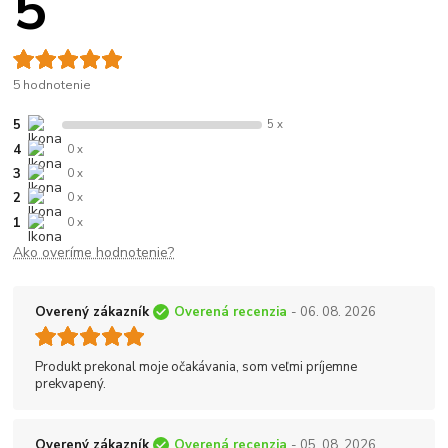
5
5 hodnotenie
5
5 x
4
0 x
3
0 x
2
0 x
1
0 x
Ako overíme hodnotenie?
Overený zákazník
Overená recenzia
- 06. 08. 2026
Produkt prekonal moje očakávania, som veľmi príjemne
prekvapený.
Overený zákazník
Overená recenzia
- 05. 08. 2026