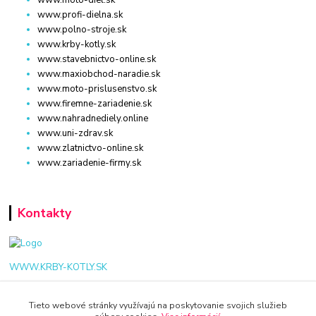
www.profi-dielna.sk
www.polno-stroje.sk
www.krby-kotly.sk
www.stavebnictvo-online.sk
www.maxiobchod-naradie.sk
www.moto-prislusenstvo.sk
www.firemne-zariadenie.sk
www.nahradnediely.online
www.uni-zdrav.sk
www.zlatnictvo-online.sk
www.zariadenie-firmy.sk
Kontakty
WWW.KRBY-KOTLY.SK
Tieto webové stránky využívajú na poskytovanie svojich služieb