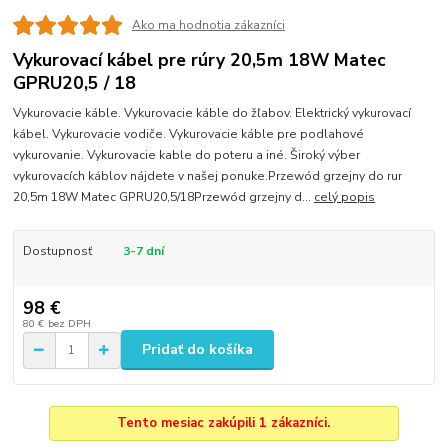
Ako ma hodnotia zákazníci
Vykurovací kábel pre rúry 20,5m 18W Matec
GPRU20,5 / 18
Vykurovacie káble. Vykurovacie káble do žľabov. Elektrický vykurovací
kábel. Vykurovacie vodiče. Vykurovacie káble pre podlahové
vykurovanie. Vykurovacie kable do poteru a iné. Široký výber
vykurovacích káblov nájdete v našej ponuke.Przewód grzejny do rur
20,5m 18W Matec GPRU20,5/18Przewód grzejny d...
celý popis
Dostupnosť
3-7 dní
98 €
80 €
bez DPH
Pridať do košíka
Tento mesiac zakúpili 1 zákazníci.