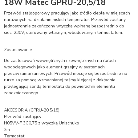
18W Matec GPRU-20,5/18
Przewód stałooporowy pracujący jako źródło ciepła w miejscach
narażonych na działanie niskich temperatur. Przewód zasilany
jednostronnie zakończony wtyczką wpinaną bezpośrednio do
sieci 230V, sterowany własnym, wbudowanym termostatem.
Zastosowanie
Do zastosowań wewnętrznych i zewnętrznych na rurach
wodociągowych jako element grzejny w systemach
przeciwzamarzaniowych. Przewód mocuje się bezpośrednio na
rurze za pomocą wzmacnianej taśmy klejącej z dokładnie
przylegającą sondą termostatu do powierzchni elementu
zabezpieczanego.
AKCESORIA (GPRU-20,5/18)
Przewód zasilający
H05VV-F 3G0,75 z wtyczką Unischuko
2m
Termostat