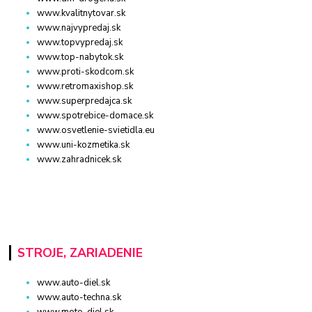
www.kvalitnytovar.sk
www.najvypredaj.sk
www.topvypredaj.sk
www.top-nabytok.sk
www.proti-skodcom.sk
www.retromaxishop.sk
www.superpredajca.sk
www.spotrebice-domace.sk
www.osvetlenie-svietidla.eu
www.uni-kozmetika.sk
www.zahradnicek.sk
STROJE, ZARIADENIE
www.auto-diel.sk
www.auto-techna.sk
www.moto-diel.sk