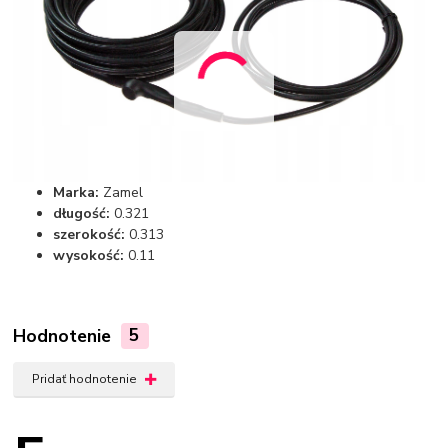
Marka:
Zamel
długość:
0.321
szerokość:
0.313
wysokość:
0.11
Hodnotenie
5
Pridať hodnotenie