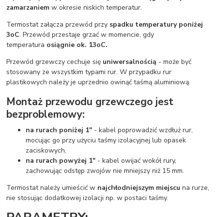
zamarzaniem
w okresie niskich temperatur.
Termostat załącza przewód przy
spadku temperatury poniżej
3
o
C
. Przewód przestaje grzać w momencie, gdy
temperatura
osiągnie ok. 13
o
C.
Przewód grzewczy cechuje się
uniwersalnością
- może być
stosowany ze wszystkim typami rur. W przypadku rur
plastikowych należy je uprzednio owinąć taśmą aluminiową.
Montaż przewodu grzewczego jest
bezproblemowy:
na rurach poniżej 1"
- kabel poprowadzić wzdłuż rur,
mocując go przy użyciu taśmy izolacyjnej lub opasek
zaciskowych,
na rurach powyżej 1"
- kabel owijać wokół rury,
zachowując odstęp zwojów nie mniejszy niż 15 mm.
Termostat należy umieścić w
najchłodniejszym miejscu
na rurze,
nie stosując dodatkowej izolacji np. w postaci taśmy.