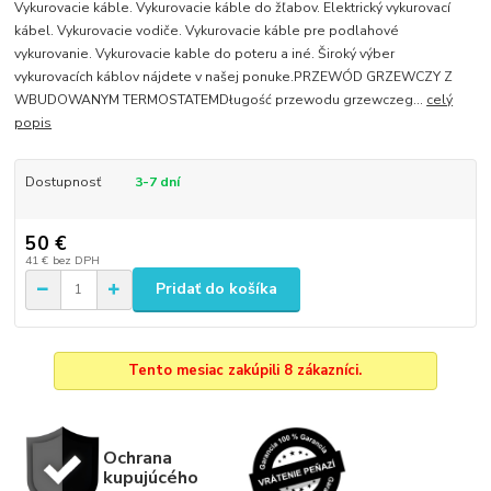
Vykurovacie káble. Vykurovacie káble do žľabov. Elektrický vykurovací
kábel. Vykurovacie vodiče. Vykurovacie káble pre podlahové
vykurovanie. Vykurovacie kable do poteru a iné. Široký výber
vykurovacích káblov nájdete v našej ponuke.PRZEWÓD GRZEWCZY Z
WBUDOWANYM TERMOSTATEMDługość przewodu grzewczeg...
celý
popis
Dostupnosť
3-7 dní
50 €
41 €
bez DPH
Pridať do košíka
Tento mesiac zakúpili 8 zákazníci.
Ochrana
kupujúcého