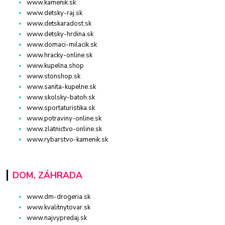
www.kamenik.sk
www.detsky-raj.sk
www.detskaradost.sk
www.detsky-hrdina.sk
www.domaci-milacik.sk
www.hracky-online.sk
www.kupelna.shop
www.stonshop.sk
www.sanita-kupelne.sk
www.skolsky-batoh.sk
www.sportaturistika.sk
www.potraviny-online.sk
www.zlatnictvo-online.sk
www.rybarstvo-kamenik.sk
DOM, ZÁHRADA
www.dm-drogeria.sk
www.kvalitnytovar.sk
www.najvypredaj.sk