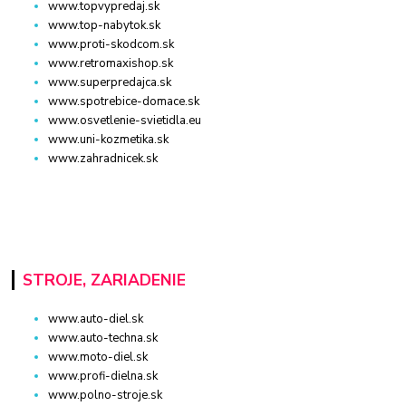
www.topvypredaj.sk
www.top-nabytok.sk
www.proti-skodcom.sk
www.retromaxishop.sk
www.superpredajca.sk
www.spotrebice-domace.sk
www.osvetlenie-svietidla.eu
www.uni-kozmetika.sk
www.zahradnicek.sk
STROJE, ZARIADENIE
www.auto-diel.sk
www.auto-techna.sk
www.moto-diel.sk
www.profi-dielna.sk
www.polno-stroje.sk