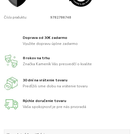
Číslo produktu:
9782786748
Doprava od 30€ zadarmo
Využite dopravu úplne zadarmo
8 rokov na trhu
Značka Kameník Vás presvedčí o kvalite
30 dní na vrátenie tovaru
Predĺžili sme dobu na vrátenie tovaru
Rýchle doručenie tovaru
Vaša spokojnosť je pre nás prvoradá