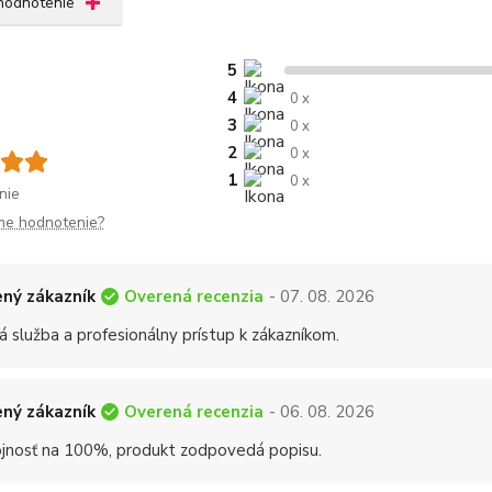
 hodnotenie
5
4
0 x
3
0 x
2
0 x
1
0 x
nie
me hodnotenie?
Overená recenzia
ný zákazník
- 07. 08. 2026
á služba a profesionálny prístup k zákazníkom.
Overená recenzia
ný zákazník
- 06. 08. 2026
jnosť na 100%, produkt zodpovedá popisu.