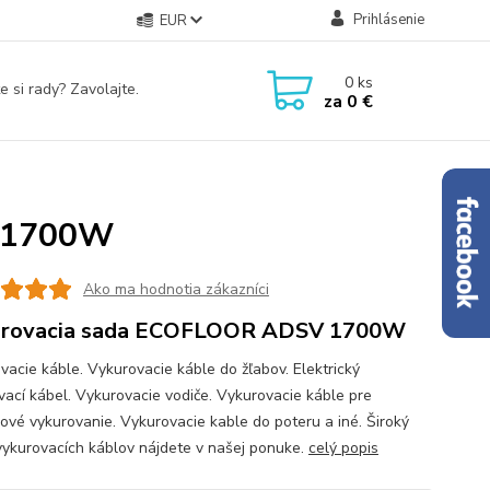
Prihlásenie
EUR
0
ks
e si rady? Zavolajte.
za
0 €
V 1700W
Ako ma hodnotia zákazníci
urovacia sada ECOFLOOR ADSV 1700W
vacie káble. Vykurovacie káble do žľabov. Elektrický
vací kábel. Vykurovacie vodiče. Vykurovacie káble pre
ové vykurovanie. Vykurovacie kable do poteru a iné. Široký
vykurovacích káblov nájdete v našej ponuke.
celý popis