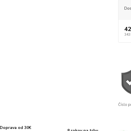
Dos
42
343
Číslo p
Doprava od 30€
8 rokov na trhu