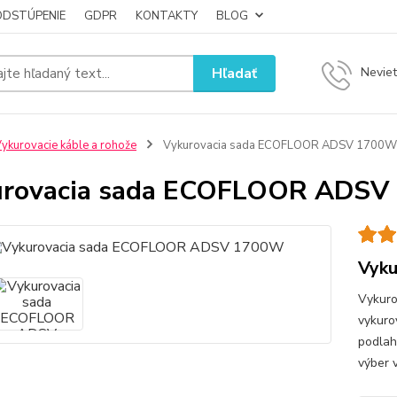
ODSTÚPENIE
GDPR
KONTAKTY
BLOG
Hľadať
Neviet
ykurovacie káble a rohože
Vykurovacia sada ECOFLOOR ADSV 1700W
urovacia sada ECOFLOOR ADS
Vyk
Vykuro
vykuro
podlah
výber 