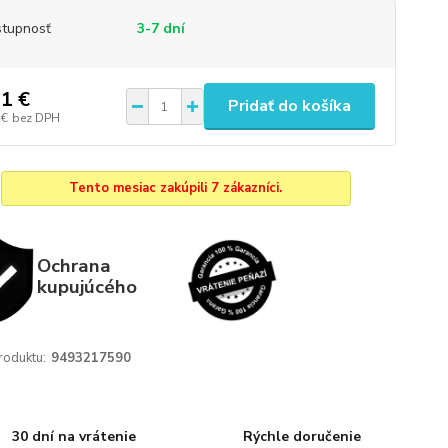
tupnosť
3-7 dní
1 €
Pridať do košíka
 €
bez DPH
Tento mesiac zakúpili 7 zákazníci.
Ochrana
kupujúcého
roduktu:
9493217590
30 dní na vrátenie
Rýchle doručenie