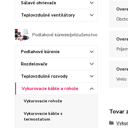
Sálavé ohrievače
Overe
Teplovzdušné ventilátory
Obchod
Podlahové kúrenie/príslušenstvo
Overe
Príje
Podlahové kúrenie
Rozdelovače
Overe
Teplovzdušné rozvody
Vrelo
Vykurovacie káble a rohože
Vykurovacie rohože
Tovar 
Vykurovacie káble s
termostatom
Vykur