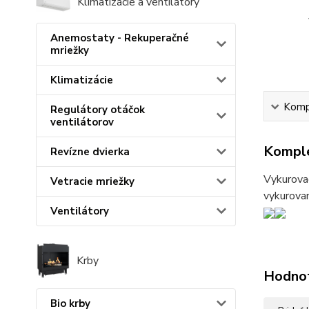
Klimatizácie a ventilátory
Anemostaty - Rekuperačné
mriežky
Klimatizácie
Kompl
Regulátory otáčok
ventilátorov
Komple
Revízne dvierka
Vykurovac
Vetracie mriežky
vykurovan
Ventilátory
Krby
Hodno
Bio krby