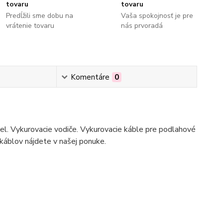
tovaru
tovaru
Predĺžili sme dobu na
Vaša spokojnosť je pre
vrátenie tovaru
nás prvoradá
Komentáre
0
bel. Vykurovacie vodiče. Vykurovacie káble pre podlahové
 káblov nájdete v našej ponuke.