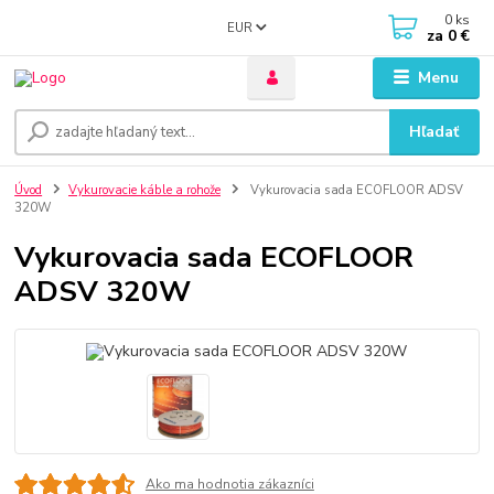
0
ks
EUR
za
0 €
Menu
Hľadať
Úvod
Vykurovacie káble a rohože
Vykurovacia sada ECOFLOOR ADSV
320W
Vykurovacia sada ECOFLOOR
ADSV 320W
Ako ma hodnotia zákazníci