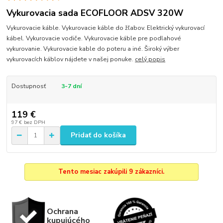
Vykurovacia sada ECOFLOOR ADSV 320W
Vykurovacie káble. Vykurovacie káble do žľabov. Elektrický vykurovací
kábel. Vykurovacie vodiče. Vykurovacie káble pre podlahové
vykurovanie. Vykurovacie kable do poteru a iné. Široký výber
vykurovacích káblov nájdete v našej ponuke.
celý popis
Dostupnosť
3-7 dní
119 €
97 €
bez DPH
Pridať do košíka
Tento mesiac zakúpili 9 zákazníci.
Ochrana
kupujúcého