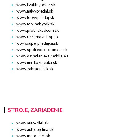
www.kvalitnytovar.sk
www.najvypredaj.sk
www.topvypredaj.sk
www.top-nabytok.sk
www.proti-skodcom.sk
www.retromaxishop.sk
www.superpredajca.sk
www.spotrebice-domace.sk
www.osvetlenie-svietidla.eu
www.uni-kozmetika.sk
www.zahradnicek.sk
STROJE, ZARIADENIE
www.auto-diel.sk
www.auto-techna.sk
www.moto-diel.sk