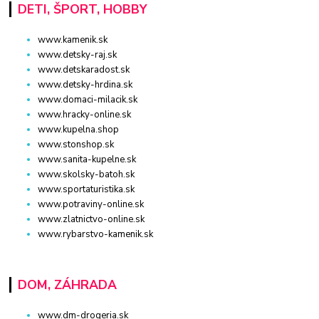
DETI, ŠPORT, HOBBY
www.kamenik.sk
www.detsky-raj.sk
www.detskaradost.sk
www.detsky-hrdina.sk
www.domaci-milacik.sk
www.hracky-online.sk
www.kupelna.shop
www.stonshop.sk
www.sanita-kupelne.sk
www.skolsky-batoh.sk
www.sportaturistika.sk
www.potraviny-online.sk
www.zlatnictvo-online.sk
www.rybarstvo-kamenik.sk
DOM, ZÁHRADA
www.dm-drogeria.sk