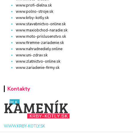
www.profi-dielna.sk
www.polno-stroje.sk
www.krby-kotly.sk
www.stavebnictvo-online.sk
www.maxiobchod-naradie.sk
www.moto-prislusenstvo.sk
www.firemne-zariadenie.sk
www.nahradnediely.online
www.uni-zdrav.sk
www.zlatnictvo-online.sk
www.zariadenie-firmy.sk
Kontakty
WWW.KRBY-KOTLY.SK