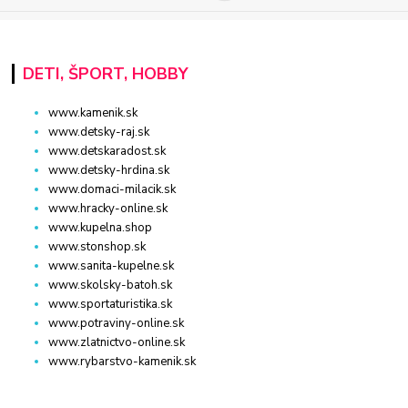
DETI, ŠPORT, HOBBY
www.kamenik.sk
www.detsky-raj.sk
www.detskaradost.sk
www.detsky-hrdina.sk
www.domaci-milacik.sk
www.hracky-online.sk
www.kupelna.shop
www.stonshop.sk
www.sanita-kupelne.sk
www.skolsky-batoh.sk
www.sportaturistika.sk
www.potraviny-online.sk
www.zlatnictvo-online.sk
www.rybarstvo-kamenik.sk