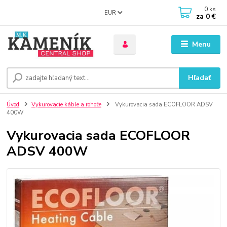
0
ks
EUR
za
0 €
Menu
Hľadať
Úvod
Vykurovacie káble a rohože
Vykurovacia sada ECOFLOOR ADSV
400W
Vykurovacia sada ECOFLOOR
ADSV 400W