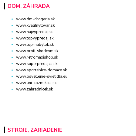
DOM, ZÁHRADA
www.dm-drogeria.sk
www.kvalitnytovar.sk
www.najvypredaj.sk
www.topvypredaj.sk
www.top-nabytok.sk
www.proti-skodcom.sk
www.retromaxishop.sk
www.superpredajca.sk
www.spotrebice-domace.sk
www.osvetlenie-svietidla.eu
www.uni-kozmetika.sk
www.zahradnicek.sk
STROJE, ZARIADENIE