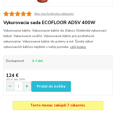
Ako ma hodnotia zákazníci
Vykurovacia sada ECOFLOOR ADSV 400W
Vykurovacie káble. Vykurovacie káble do žľabov. Elektrický vykurovací
kábel. Vykurovacie vodiče. Vykurovacie káble pre podlahové
vykurovanie. Vykurovacie kable do poteru a iné. Široký výber
vykurovacích káblov nájdete v našej ponuke.
celý popis
Dostupnosť
3-7 dní
124 €
101 €
bez DPH
Pridať do košíka
Tento mesiac zakúpili 7 zákazníci.