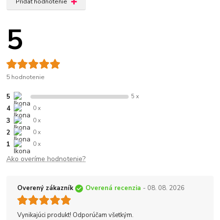
Pridať hodnotenie
5
5 hodnotenie
5
5 x
4
0 x
3
0 x
2
0 x
1
0 x
Ako overíme hodnotenie?
Overený zákazník
Overená recenzia
- 08. 08. 2026
Vynikajúci produkt! Odporúčam všetkým.