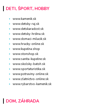
DETI, ŠPORT, HOBBY
www.kamenik.sk
www.detsky-raj.sk
www.detskaradost.sk
www.detsky-hrdina.sk
www.domaci-milacik.sk
www.hracky-online.sk
www.kupelna.shop
www.stonshop.sk
www.sanita-kupelne.sk
www.skolsky-batoh.sk
www.sportaturistika.sk
www.potraviny-online.sk
www.zlatnictvo-online.sk
www.rybarstvo-kamenik.sk
DOM, ZÁHRADA