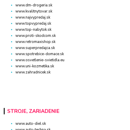
www.dm-drogeria.sk
www.kvalitnytovar.sk
www.najvypredaj.sk
www.topvypredaj.sk
www.top-nabytok.sk
www.proti-skodcom.sk
www.retromaxishop.sk
www.superpredajca.sk
www.spotrebice-domace.sk
www.osvetlenie-svietidla.eu
www.uni-kozmetika.sk
www.zahradnicek.sk
STROJE, ZARIADENIE
www.auto-diel.sk
www.auto-techna.sk