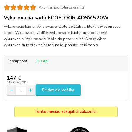
Ako ma hodnotia zákazníci
Vykurovacia sada ECOFLOOR ADSV 520W
Vykurovacie káble. Vykurovacie káble do žľabov. Elektrický vykurovací
kábel. Vykurovacie vodiče. Vykurovacie káble pre podlahové
vykurovanie. Vykurovacie kable do poteru a iné. Široký výber
vykurovacích káblov nájdete v našej ponuke.
celý popis
Dostupnosť
3-7 dní
147 €
119 €
bez DPH
Pridať do košíka
Tento mesiac zakúpili 3 zákazníci.