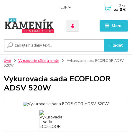
0
ks
EUR
za
0 €
Menu
Hľadať
Úvod
Vykurovacie káble a rohože
Vykurovacia sada ECOFLOOR ADSV
520W
Vykurovacia sada ECOFLOOR
ADSV 520W