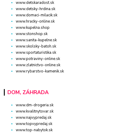
www.detskaradost.sk
www.detsky-hrdina.sk
www.domaci-milacik.sk
www.hracky-online.sk
www.kupelna.shop
www.stonshop.sk
www.sanita-kupelne.sk
www.skolsky-batoh.sk
www.sportaturistika.sk
www.potraviny-online.sk
www.zlatnictvo-online.sk
www.rybarstvo-kamenik.sk
DOM, ZÁHRADA
www.dm-drogeria.sk
www.kvalitnytovar.sk
www.najvypredaj.sk
www.topvypredaj.sk
www.top-nabytok.sk