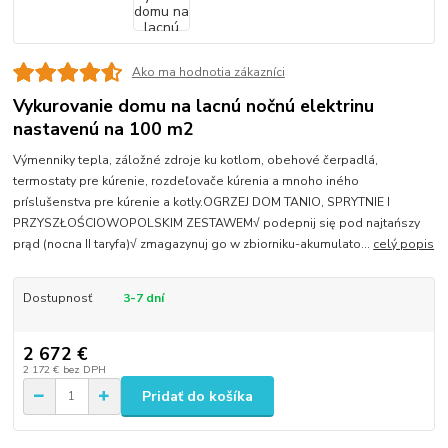
Ako ma hodnotia zákazníci
Vykurovanie domu na lacnú nočnú elektrinu
nastavenú na 100 m2
Výmenniky tepla, záložné zdroje ku kotlom, obehové čerpadlá,
termostaty pre kúrenie, rozdeľovače kúrenia a mnoho iného
príslušenstva pre kúrenie a kotly.OGRZEJ DOM TANIO, SPRYTNIE I
PRZYSZŁOŚCIOWOPOLSKIM ZESTAWEM√ podepnij się pod najtańszy
prąd (nocna II taryfa)√ zmagazynuj go w zbiorniku-akumulato...
celý popis
Dostupnosť
3-7 dní
2 672 €
2 172 €
bez DPH
Pridať do košíka