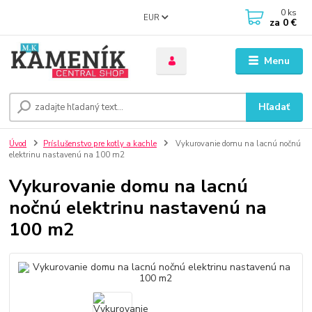
0
ks
EUR
za
0 €
Menu
Hľadať
Úvod
Príslušenstvo pre kotly a kachle
Vykurovanie domu na lacnú nočnú
elektrinu nastavenú na 100 m2
Vykurovanie domu na lacnú
nočnú elektrinu nastavenú na
100 m2