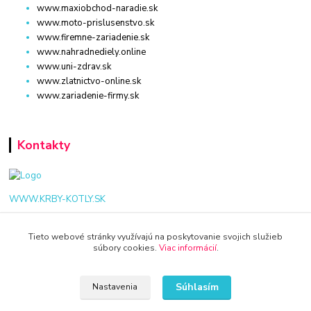
www.maxiobchod-naradie.sk
www.moto-prislusenstvo.sk
www.firemne-zariadenie.sk
www.nahradnediely.online
www.uni-zdrav.sk
www.zlatnictvo-online.sk
www.zariadenie-firmy.sk
Kontakty
WWW.KRBY-KOTLY.SK
Tieto webové stránky využívajú na poskytovanie svojich služieb
súbory cookies.
Viac informácií
.
info@krby-kotly.sk
Súhlasím
Nastavenia