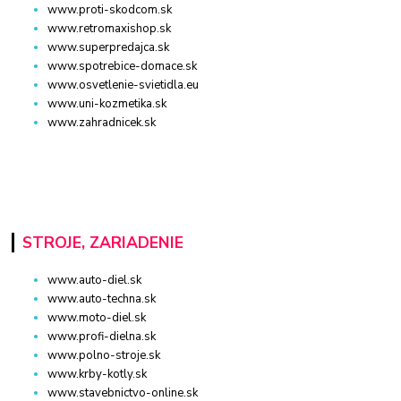
www.proti-skodcom.sk
www.retromaxishop.sk
www.superpredajca.sk
www.spotrebice-domace.sk
www.osvetlenie-svietidla.eu
www.uni-kozmetika.sk
www.zahradnicek.sk
STROJE, ZARIADENIE
www.auto-diel.sk
www.auto-techna.sk
www.moto-diel.sk
www.profi-dielna.sk
www.polno-stroje.sk
www.krby-kotly.sk
www.stavebnictvo-online.sk