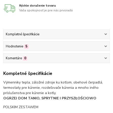
Rýchle doručenie tovaru
Vaša spokojnosť je pre nás prvoradá
Kompletné špecifikácie
Hodnotenie
5
Komentáre
0
Kompletné špecifikácie
Výmenniky tepla, záložné zdroje ku kotlom, obehové čerpadlá,
termostaty pre kúrenie, rozdeľovače kúrenia a mnoho iného
príslušenstva pre kúrenie a kotly.
OGRZEJ DOM TANIO, SPRYTNIE I PRZYSZŁOŚCIOWO
POLSKIM ZESTAWEM