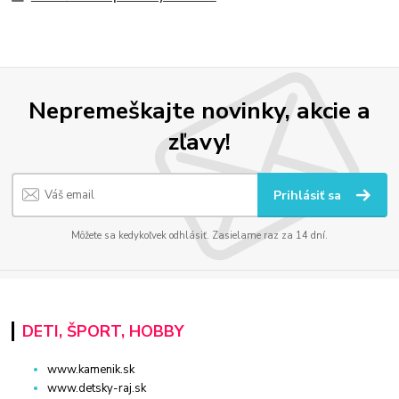
Nepremeškajte novinky, akcie a
zľavy!
Prihlásiť sa
Môžete sa kedykoľvek odhlásiť. Zasielame raz za 14 dní.
DETI, ŠPORT, HOBBY
www.kamenik.sk
www.detsky-raj.sk