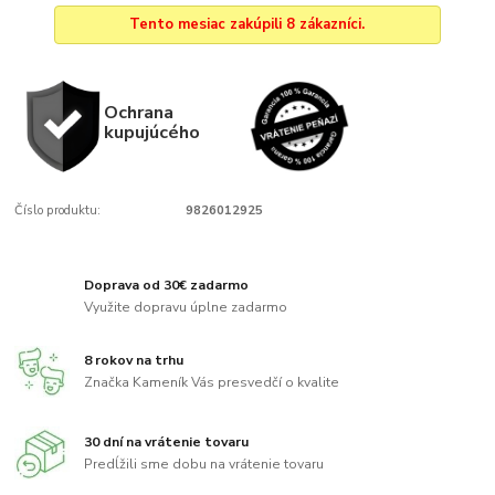
Tento mesiac zakúpili 8 zákazníci.
Ochrana
kupujúcého
Číslo produktu:
9826012925
Doprava od 30€ zadarmo
Využite dopravu úplne zadarmo
8 rokov na trhu
Značka Kameník Vás presvedčí o kvalite
30 dní na vrátenie tovaru
Predĺžili sme dobu na vrátenie tovaru