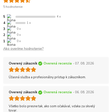
5 hodnotenie
5
4 x
4
1 x
3
0 x
2
0 x
1
0 x
Ako overíme hodnotenie?
Overený zákazník
Overená recenzia
- 07. 08. 2026
Úžasná služba a profesionálny prístup k zákazníkom.
Overený zákazník
Overená recenzia
- 06. 08. 2026
Všetko bolo presne tak, ako som očakával, vďaka za skvelý
tovar.