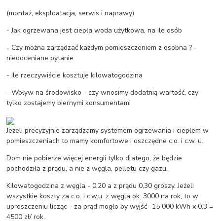
(montaż, eksploatacja, serwis i naprawy)
- Jak ogrzewana jest ciepła woda użytkowa, na ile osób
- Czy można zarządzać każdym pomieszczeniem z osobna ? -
niedoceniane pytanie
- Ile rzeczywiście kosztuje kilowatogodzina
- Wpływ na środowisko - czy wnosimy dodatnią wartość, czy
tylko zostajemy biernymi konsumentami
Jeżeli precyzyjnie zarządzamy systemem ogrzewania i ciepłem w
pomieszczeniach to mamy komfortowe i oszczędne c.o. i c.w. u.
Dom nie pobierze więcej energii tylko dlatego, że będzie
pochodziła z prądu, a nie z węgla, pelletu czy gazu.
Kilowatogodzina z węgla - 0,20 a z prądu 0,30 groszy. Jeżeli
wszystkie koszty za c.o. i c.w.u. z węgla ok. 3000 na rok, to w
uproszczeniu licząc - za prąd mogło by wyjść -15 000 kWh x 0,3 =
4500 zł/ rok.