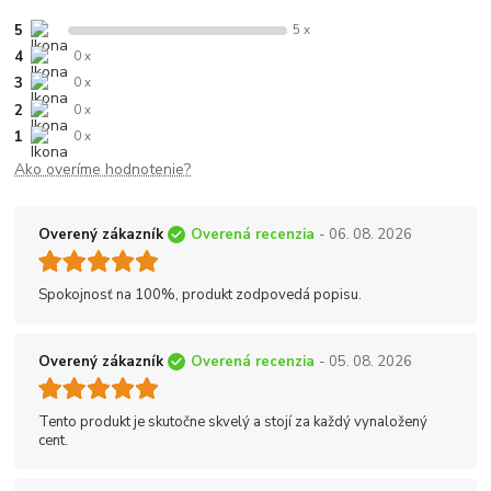
5
5 x
4
0 x
3
0 x
2
0 x
1
0 x
Ako overíme hodnotenie?
Overený zákazník
Overená recenzia
- 06. 08. 2026
Spokojnosť na 100%, produkt zodpovedá popisu.
Overený zákazník
Overená recenzia
- 05. 08. 2026
Tento produkt je skutočne skvelý a stojí za každý vynaložený
cent.