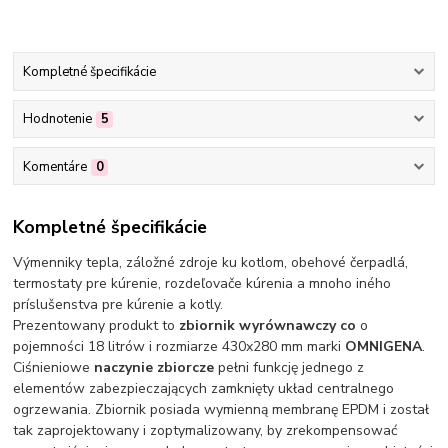
Kompletné špecifikácie
Hodnotenie
5
Komentáre
0
Kompletné špecifikácie
Výmenniky tepla, záložné zdroje ku kotlom, obehové čerpadlá,
termostaty pre kúrenie, rozdeľovače kúrenia a mnoho iného
príslušenstva pre kúrenie a kotly.
Prezentowany produkt to
zbiornik wyrównawczy co
o
pojemności 18 litrów i rozmiarze 430x280 mm marki
OMNIGENA
.
Ciśnieniowe
naczynie zbiorcze
pełni funkcję jednego z
elementów zabezpieczających zamknięty układ centralnego
ogrzewania. Zbiornik posiada wymienną membranę EPDM i został
tak zaprojektowany i zoptymalizowany, by zrekompensować