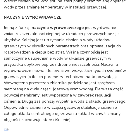
wzrost ciśnienia ze względu na start pompy oraz zmianę objętości
wody przez zmianę temperatury w instalacji grzewczej.
NACZYNIE WYRÓWNAWCZE
Jedną z funkcji
naczynia wyrównawczego
jest wyrównanie
zmian rozszerzalności cieplnej w układach grzewczych bez jej
ubytków. Kolejną jest utrzymanie ciśnienia wody układów
grzewczych w określonych parametrach oraz optymalizacja do
rozprowadzenia ciepła bez strat. Ważną czynnością jest
samoczynne uzupełnianie wody w układzie grzewczym w
przypadku ubytków poprzez drobne nieszczelności. Naczynia
wyrównawcze można stosować we wszystkich typach systemów
grzewczych (o ile ich parametry techniczne na to pozwalają).
Wewnętrzna przestrzeń zbiornika podzielona jest sprężystą
membraną na dwie części (gazową oraz wodną). Pierwsza część
powyżej membrany jest wyposażona w zaworek regulacji
ciśnienia. Drugą zaś poniżej wypełnia woda z układu grzewczego.
Odpowiednie ciśnienie w części gazowej stabilizuje ciśnienie
całego układu centralnego ogrzewania (układ w chwili zmiany
objętości zachowuje stałe ciśnienie).