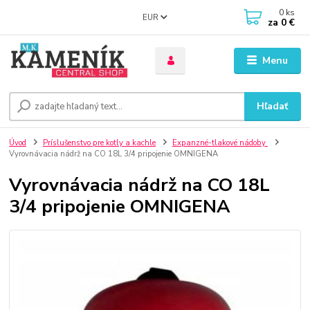
0
ks
EUR
za
0 €
Menu
Hľadať
Úvod
Príslušenstvo pre kotly a kachle
Expanzné-tlakové nádoby
Vyrovnávacia nádrž na CO 18L 3/4 pripojenie OMNIGENA
Vyrovnávacia nádrž na CO 18L
3/4 pripojenie OMNIGENA