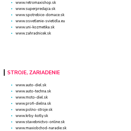
www.retromaxishop.sk
www.superpredajca.sk
www.spotrebice-domace.sk
www.osvetlenie-svietidla.eu
www.uni-kozmetika.sk
www.zahradnicek.sk
STROJE, ZARIADENIE
www.auto-diel.sk
www.auto-techna.sk
www.moto-diel.sk
www.profi-dielna.sk
www.polno-stroje.sk
www.krby-kotly.sk
www.stavebnictvo-online.sk
www.maxiobchod-naradie.sk