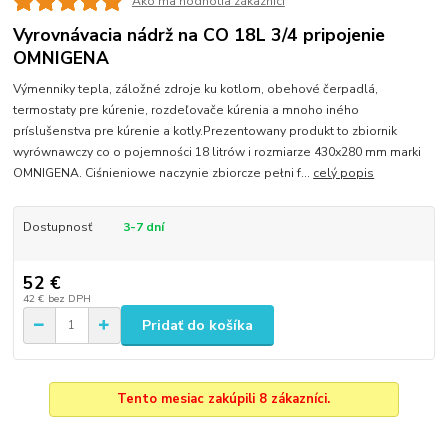
Ako ma hodnotia zákazníci
Vyrovnávacia nádrž na CO 18L 3/4 pripojenie
OMNIGENA
Výmenniky tepla, záložné zdroje ku kotlom, obehové čerpadlá,
termostaty pre kúrenie, rozdeľovače kúrenia a mnoho iného
príslušenstva pre kúrenie a kotly.Prezentowany produkt to zbiornik
wyrównawczy co o pojemności 18 litrów i rozmiarze 430x280 mm marki
OMNIGENA. Ciśnieniowe naczynie zbiorcze pełni f...
celý popis
Dostupnosť
3-7 dní
52 €
42 €
bez DPH
Pridať do košíka
Tento mesiac zakúpili 8 zákazníci.