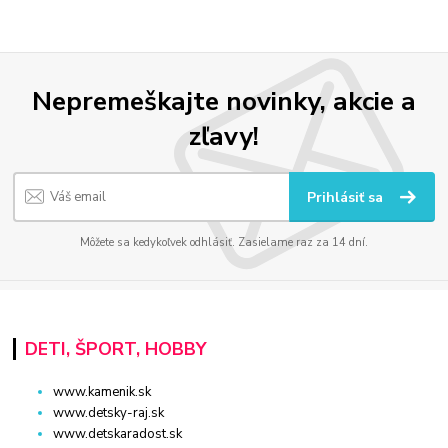
Nepremeškajte novinky, akcie a
zľavy!
Prihlásiť sa
Môžete sa kedykoľvek odhlásiť. Zasielame raz za 14 dní.
DETI, ŠPORT, HOBBY
www.kamenik.sk
www.detsky-raj.sk
www.detskaradost.sk