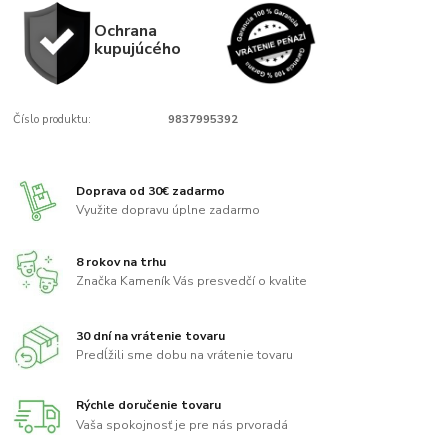
Ochrana
kupujúcého
Číslo produktu:
9837995392
Doprava od 30€ zadarmo
Využite dopravu úplne zadarmo
8 rokov na trhu
Značka Kameník Vás presvedčí o kvalite
30 dní na vrátenie tovaru
Predĺžili sme dobu na vrátenie tovaru
Rýchle doručenie tovaru
Vaša spokojnosť je pre nás prvoradá