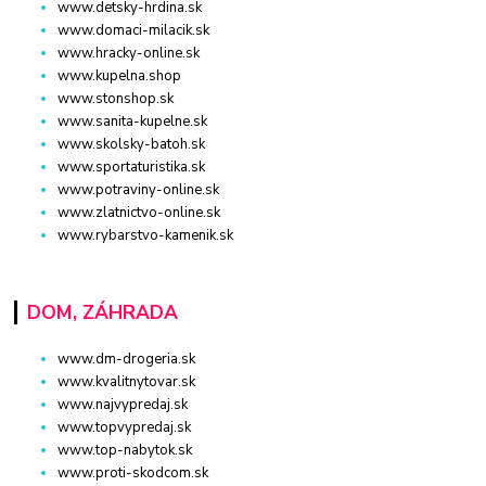
www.detsky-hrdina.sk
www.domaci-milacik.sk
www.hracky-online.sk
www.kupelna.shop
www.stonshop.sk
www.sanita-kupelne.sk
www.skolsky-batoh.sk
www.sportaturistika.sk
www.potraviny-online.sk
www.zlatnictvo-online.sk
www.rybarstvo-kamenik.sk
DOM, ZÁHRADA
www.dm-drogeria.sk
www.kvalitnytovar.sk
www.najvypredaj.sk
www.topvypredaj.sk
www.top-nabytok.sk
www.proti-skodcom.sk