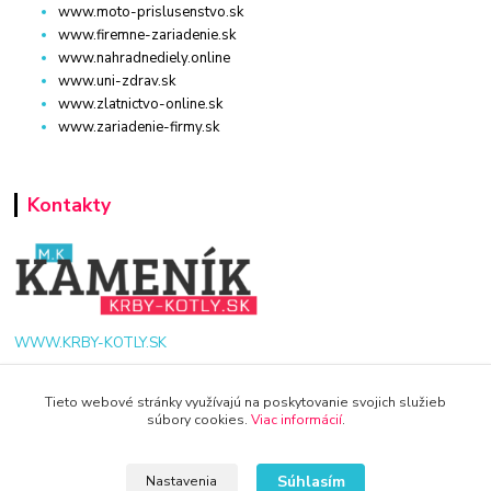
www.moto-prislusenstvo.sk
www.firemne-zariadenie.sk
www.nahradnediely.online
www.uni-zdrav.sk
www.zlatnictvo-online.sk
www.zariadenie-firmy.sk
Kontakty
WWW.KRBY-KOTLY.SK
Tieto webové stránky využívajú na poskytovanie svojich služieb
súbory cookies.
Viac informácií
.
info@krby-kotly.sk
Súhlasím
Nastavenia