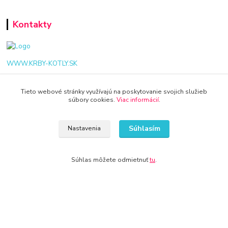
Kontakty
WWW.KRBY-KOTLY.SK
Tieto webové stránky využívajú na poskytovanie svojich služieb
súbory cookies.
Viac informácií
.
info@krby-kotly.sk
Súhlasím
Nastavenia
Súhlas môžete odmietnuť
tu
.
© 2024 Všetky práva vyhradené KAMENIK.SK
Vytvorené na
Eshop-rychlo.sk