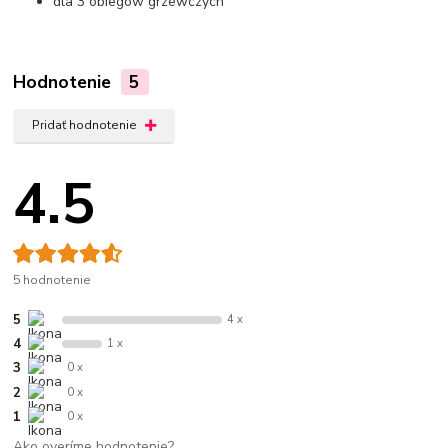
dla 3 obiegów grzewczych
Hodnotenie
5
Pridať hodnotenie
4.5
5 hodnotenie
5
4 x
4
1 x
3
0 x
2
0 x
1
0 x
Ako overíme hodnotenie?