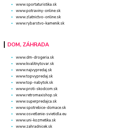
www.sportaturistika.sk
www.potraviny-online.sk
www.zlatnictvo-online.sk
www.rybarstvo-kamenik.sk
DOM, ZÁHRADA
www.dm-drogeria.sk
www.kvalitnytovar.sk
www.najvypredaj.sk
www.topvypredaj.sk
www.top-nabytok.sk
www.proti-skodcom.sk
www.retromaxishop.sk
www.superpredajca.sk
www.spotrebice-domace.sk
www.osvetlenie-svietidla.eu
www.uni-kozmetika.sk
www.zahradnicek.sk