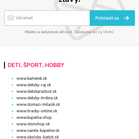
Prihlásiť sa
Môžete sa kedykoľvek odhlásiť. Zasielame raz za 14 dní.
DETI, ŠPORT, HOBBY
www.kamenik.sk
www.detsky-raj.sk
www.detskaradost.sk
www.detsky-hrdina.sk
www.domaci-milacik.sk
www.hracky-online.sk
www.kupelna.shop
www.stonshop.sk
www.sanita-kupelne.sk
www.skolsky-batoh.sk