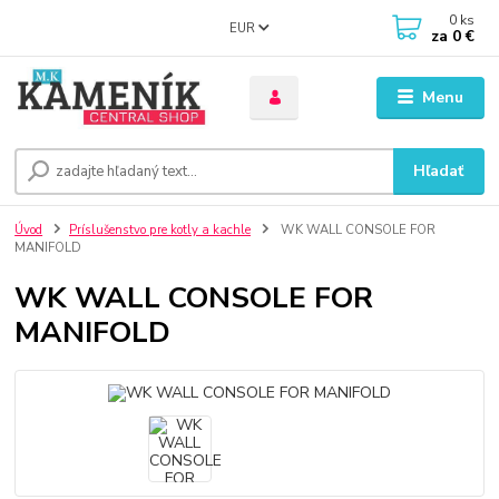
0
ks
EUR
za
0 €
Menu
Hľadať
Úvod
Príslušenstvo pre kotly a kachle
WK WALL CONSOLE FOR
MANIFOLD
WK WALL CONSOLE FOR
MANIFOLD