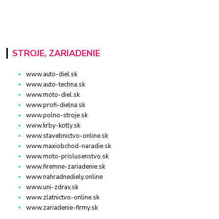
STROJE, ZARIADENIE
www.auto-diel.sk
www.auto-techna.sk
www.moto-diel.sk
www.profi-dielna.sk
www.polno-stroje.sk
www.krby-kotly.sk
www.stavebnictvo-online.sk
www.maxiobchod-naradie.sk
www.moto-prislusenstvo.sk
www.firemne-zariadenie.sk
www.nahradnediely.online
www.uni-zdrav.sk
www.zlatnictvo-online.sk
www.zariadenie-firmy.sk