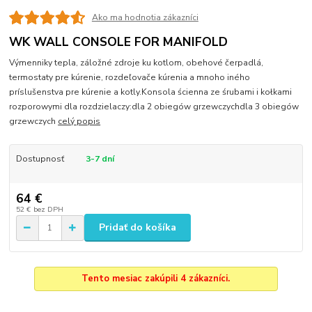
Ako ma hodnotia zákazníci
WK WALL CONSOLE FOR MANIFOLD
Výmenniky tepla, záložné zdroje ku kotlom, obehové čerpadlá,
termostaty pre kúrenie, rozdeľovače kúrenia a mnoho iného
príslušenstva pre kúrenie a kotly.Konsola ścienna ze śrubami i kołkami
rozporowymi dla rozdzielaczy:dla 2 obiegów grzewczychdla 3 obiegów
grzewczych
celý popis
Dostupnosť
3-7 dní
64 €
52 €
bez DPH
Pridať do košíka
Tento mesiac zakúpili 4 zákazníci.