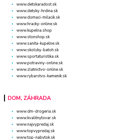
www.detskaradost.sk
www.detsky-hrdina.sk
www.domaci-milacik.sk
www.hracky-online.sk
www.kupelna.shop
www.stonshop.sk
www.sanita-kupelne.sk
www.skolsky-batoh.sk
www.sportaturistika.sk
www.potraviny-online.sk
www.zlatnictvo-online.sk
www.rybarstvo-kamenik.sk
DOM, ZÁHRADA
www.dm-drogeria.sk
www.kvalitnytovar.sk
www.najvypredaj.sk
www.topvypredaj.sk
www.top-nabytok.sk