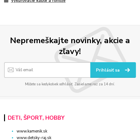
Vykurovacie káble a rohože
Nepremeškajte novinky, akcie a
zľavy!
Prihlásiť sa
Môžete sa kedykoľvek odhlásiť. Zasielame raz za 14 dní.
DETI, ŠPORT, HOBBY
www.kamenik.sk
www.detsky-raj.sk