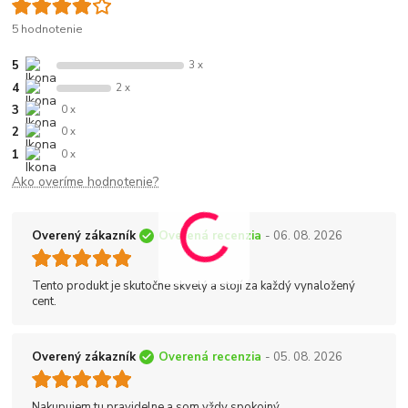
5 hodnotenie
5
3 x
4
2 x
3
0 x
2
0 x
1
0 x
Ako overíme hodnotenie?
Overený zákazník
Overená recenzia
- 06. 08. 2026
Tento produkt je skutočne skvelý a stojí za každý vynaložený
cent.
Overený zákazník
Overená recenzia
- 05. 08. 2026
Nakupujem tu pravidelne a som vždy spokojný.