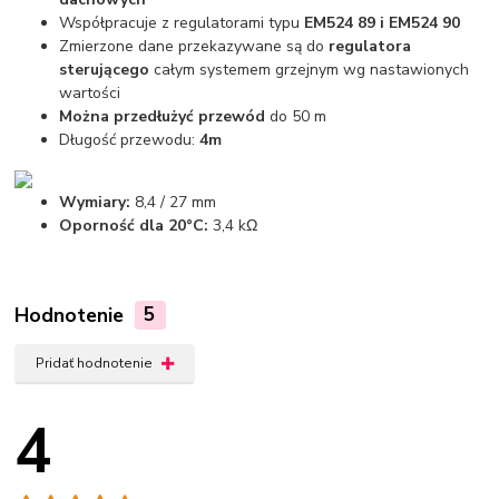
Współpracuje z regulatorami typu
EM524 89 i EM524 90
Zmierzone dane przekazywane są do
regulatora
sterującego
całym systemem grzejnym wg nastawionych
wartości
Można przedłużyć przewód
do 50 m
Długość przewodu:
4m
Wymiary:
8,4 / 27 mm
Oporność dla 20°C:
3,4 kΩ
Hodnotenie
5
Pridať hodnotenie
4