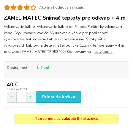
Ako ma hodnotia zákazníci
ZAMEL MATEC Snímač teploty pre odkvap + 4 m
Vykurovacie káble. Vykurovacie káble do žľabov. Elektrický vykurovací
kábel. Vykurovacie vodiče. Vykurovacie káble pre podlahové
vykurovanie. Vykurovacie kable do poteru a iné. Široký výber
vykurovacích káblov nájdete v našej ponuke.Czujnik Temperatury + 4 m
przewoduZAMEL MATEC TFD524004Stosowany na...
celý popis
Dostupnosť
3-7 dní
40 €
33 €
bez DPH
Pridať do košíka
Tento mesiac zakúpili 8 zákazníci.