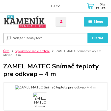
0
ks
EUR
za
0 €
Menu
Hľadať
Úvod
Vykurovacie káble a rohože
ZAMEL MATEC Snímač teploty pre
odkvap + 4 m
ZAMEL MATEC Snímač teploty
pre odkvap + 4 m