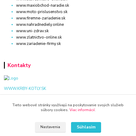
www.maxiobchod-naradie.sk
www.moto-prislusenstvo.sk
www.firemne-zariadenie.sk
www.nahradnediely.online
www.uni-zdrav.sk
www.zlatnictvo-online.sk
www.zariadenie-firmy.sk
Kontakty
WWW.KRBY-KOTLY.SK
Tieto webové stránky využívajú na poskytovanie svojich služieb
súbory cookies.
Viac informácií
.
info@krby-kotly.sk
Súhlasím
Nastavenia