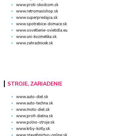
www.proti-skodcom.sk
www.retromaxishop.sk
www.superpredajca.sk
www.spotrebice-domace.sk
www.osvetlenie-svietidla.eu
www.uni-kozmetika.sk
www.zahradnicek.sk
STROJE, ZARIADENIE
www.auto-diel.sk
www.auto-techna.sk
www.moto-diel.sk
www.profi-dielna.sk
www.polno-stroje.sk
www.krby-kotly.sk
www.stavebnictvo-online.sk