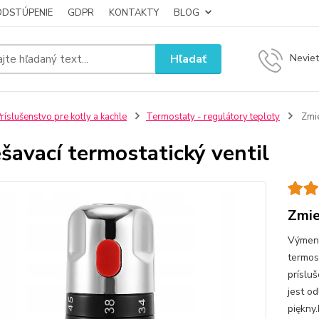
ODSTÚPENIE
GDPR
KONTAKTY
BLOG
Hľadať
Neviet
ríslušenstvo pre kotly a kachle
Termostaty - regulátory teploty
Zmie
šavací termostatický ventil
Zmie
Výmenn
termos
príslu
jest o
piękny