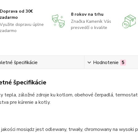
Doprava od 30€
8 rokov na trhu
zadarmo
Značka Kameník Vás
Využite dopravu úplne
presvedčí o kvalite
zadarmo
etné špecifikácie
Hodnotenie
5
tné špecifikácie
 tepla, záložné zdroje ku kotlom, obehové čerpadlá, termostaty
stva pre kúrenie a kotly.
jakości mosiądz jest odlewany, trwały, chromowany na wysoki po