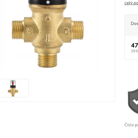
celý p
Dos
47
39 
Číslo p