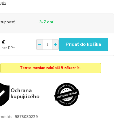
opis
tupnosť
3-7 dní
 €
Pridať do košíka
€
bez DPH
Tento mesiac zakúpili 9 zákazníci.
Ochrana
kupujúcého
roduktu:
9875080229