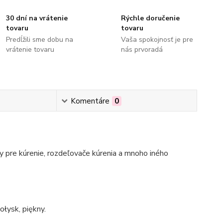
30 dní na vrátenie
Rýchle doručenie
tovaru
tovaru
Predĺžili sme dobu na
Vaša spokojnosť je pre
vrátenie tovaru
nás prvoradá
Komentáre
0
 pre kúrenie, rozdeľovače kúrenia a mnoho iného
łysk, piękny.