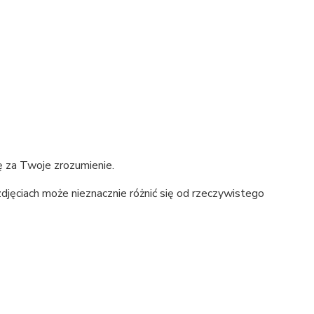
ę za Twoje zrozumienie.
djęciach może nieznacznie różnić się od rzeczywistego