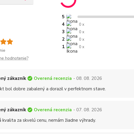
5
4
0 x
3
0 x
2
0 x
1
0 x
nie
me hodnotenie?
Overená recenzia
ný zákazník
- 08. 08. 2026
kt bol dobre zabalený a dorazil v perfektnom stave.
Overená recenzia
ný zákazník
- 07. 08. 2026
á kvalita za skvelú cenu, nemám žiadne výhrady.