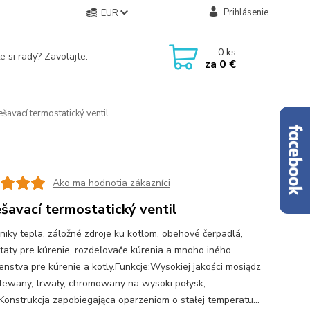
Prihlásenie
EUR
0
ks
e si rady? Zavolajte.
za
0 €
šavací termostatický ventil
Ako ma hodnotia zákazníci
šavací termostatický ventil
iky tepla, záložné zdroje ku kotlom, obehové čerpadlá,
taty pre kúrenie, rozdeľovače kúrenia a mnoho iného
šenstva pre kúrenie a kotly.Funkcje:Wysokiej jakości mosiądz
dlewany, trwały, chromowany na wysoki połysk,
.Konstrukcja zapobiegająca oparzeniom o stałej temperatu...