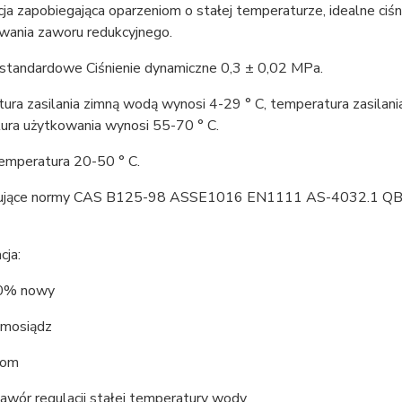
ja zapobiegająca oparzeniom o stałej temperaturze, idealne ciśni
owania zaworu redukcyjnego.
e standardowe Ciśnienie dynamiczne 0,3 ± 0,02 MPa.
ra zasilania zimną wodą wynosi 4-29 ° C, temperatura zasilani
ura użytkowania wynosi 55-70 ° C.
emperatura 20-50 ° C.
ujące normy CAS B125-98 ASSE1016 EN1111 AS-4032.1 Q
cja:
00% nowy
 mosiądz
rom
zawór regulacji stałej temperatury wody