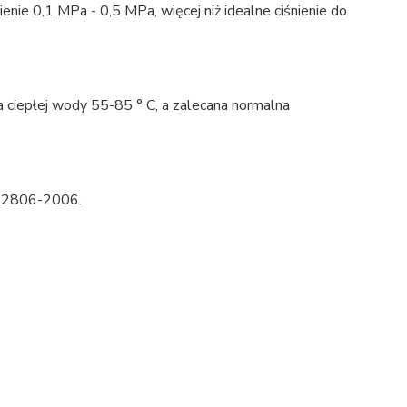
enie 0,1 MPa - 0,5 MPa, więcej niż idealne ciśnienie do
a ciepłej wody 55-85 ° C, a zalecana normalna
B2806-2006.