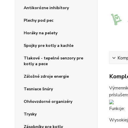
Antikorózne inhibítory
Plechy pod pec
Horáky na pelety
Spojky pre kotly a kachle
Kompl
Tlakové - tepelné senzory pre
kotly a pece
Komple
Záložné zdroje energie
Výmenniky
Tesniace šnúry
príslušen
Ohňovzdorné organizéry
Funkcje:
Trysky
Wysokiej 
Zásobníky pre kotly