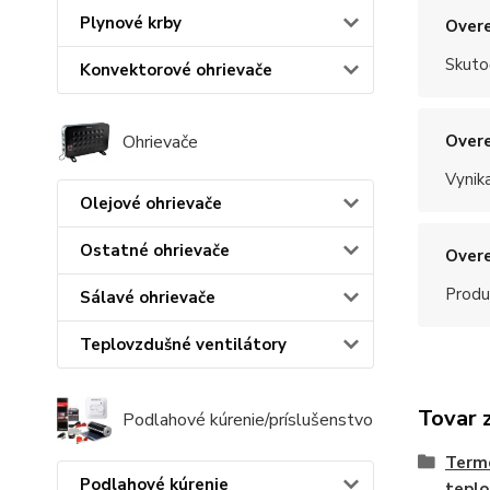
Plynové krby
Overe
Skuto
Konvektorové ohrievače
Ohrievače
Overe
Vynik
Olejové ohrievače
Ostatné ohrievače
Overe
Produ
Sálavé ohrievače
Teplovzdušné ventilátory
Tovar 
Podlahové kúrenie/príslušenstvo
Termo
Podlahové kúrenie
teplo