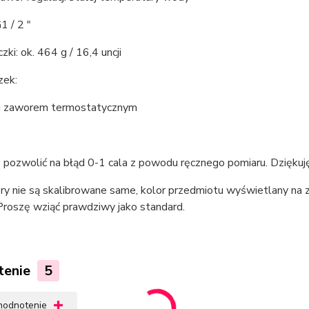
1 / 2 "
ki: ok. 464 g / 16,4 uncji
zek:
uj zaworem termostatycznym
 pozwolić na błąd 0-1 cala z powodu ręcznego pomiaru. Dziękuj
ry nie są skalibrowane same, kolor przedmiotu wyświetlany na z
Proszę wziąć prawdziwy jako standard.
tenie
5
 hodnotenie