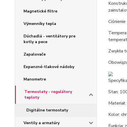
Konstrukc
zainstal
Magnetické filtre
Ciśnieni
Výmenníky tepla
Temperatu
Dúchadlá - ventilátory pre
temperat
kotly a pece
Zwykła t
Zapalovače
Obowiąz
Expanzné-tlakové nádoby
Manometre
Specyfika
Stan: 1
Termostaty - regulátory
teploty
Materiał:
Digitálne termostaty
Kolor: ch
Ventily a armatúry
Funkcja: 