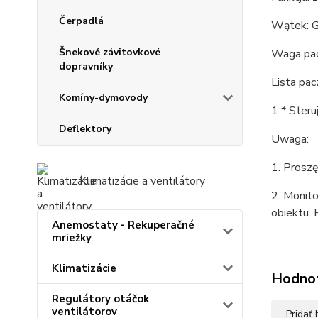
Čerpadlá
Wątek: G
Šnekové závitovkové
Waga pacz
dopravníky
Lista pac
Komíny-dymovody
1 * Ster
Deflektory
Uwaga:
1. Proszę
Klimatizácie a ventilátory
2. Monito
obiektu. 
Anemostaty - Rekuperačné
mriežky
Klimatizácie
Hodno
Regulátory otáčok
ventilátorov
Pridať