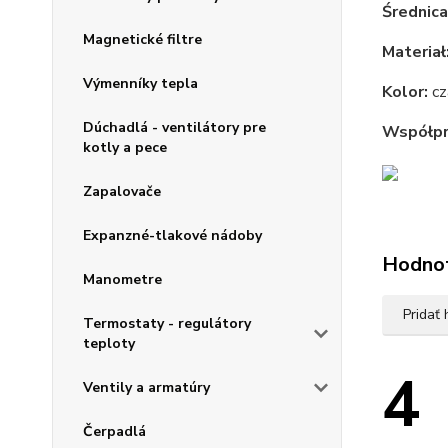
Średnica
Magnetické filtre
Materiał
Výmenníky tepla
Kolor:
cz
Dúchadlá - ventilátory pre
Współpr
kotly a pece
Zapalovače
Expanzné-tlakové nádoby
Hodno
Manometre
Pridať
Termostaty - regulátory
teploty
4
Ventily a armatúry
Čerpadlá