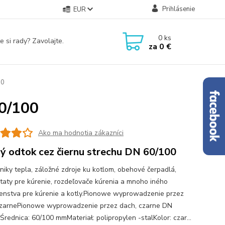
Prihlásenie
EUR
0
ks
e si rady? Zavolajte.
za
0 €
00
60/100
Ako ma hodnotia zákazníci
lý odtok cez čiernu strechu DN 60/100
iky tepla, záložné zdroje ku kotlom, obehové čerpadlá,
taty pre kúrenie, rozdeľovače kúrenia a mnoho iného
šenstva pre kúrenie a kotly.Pionowe wyprowadzenie przez
zarnePionowe wyprowadzenie przez dach, czarne DN
Średnica: 60/100 mmMateriał: polipropylen -stalKolor: czar...