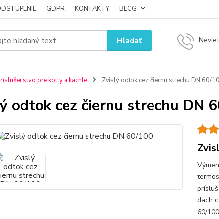
ODSTÚPENIE
GDPR
KONTAKTY
BLOG
Hľadať
Neviet
ríslušenstvo pre kotly a kachle
Zvislý odtok cez čiernu strechu DN 60/1
lý odtok cez čiernu strechu DN 
Zvis
Výmenn
termos
príslu
dach c
60/100