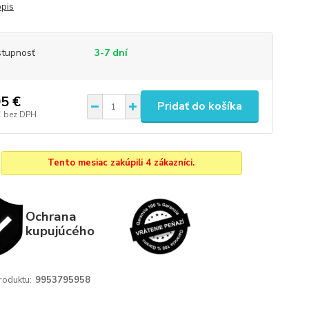
opis
tupnosť
3-7 dní
5 €
Pridať do košíka
€
bez DPH
Tento mesiac zakúpili 4 zákazníci.
Ochrana
kupujúcého
roduktu:
9953795958