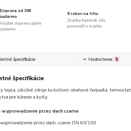
Doprava od 30€
8 rokov na trhu
zadarmo
Značka Kameník Vás
Využite dopravu úplne
presvedčí o kvalite
zadarmo
etné špecifikácie
Hodnotenie
5
tné špecifikácie
 tepla, záložné zdroje ku kotlom, obehové čerpadlá, termostaty
stva pre kúrenie a kotly.
 wyprowadzenie przez dach czarne
wyprowadzenie przez dach, czarne DN 60/100