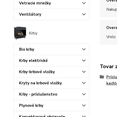
Overe
Vetracie mriežky
Nakup
Ventilátory
Overe
Krby
Vrelo
Bio krby
Krby elektrické
Tovar 
Krby-krbové vložky
Prísl
Kryty na krbové vložky
kachl
Krby - príslušenstvo
Plynové krby
Konvektorové ohrievače