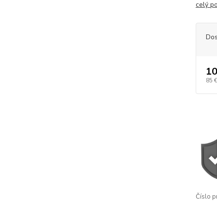
celý p
Dos
10
85 
Číslo p