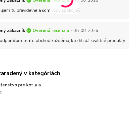
Overená recenzia
ný zákazník
- 05. 08. 2026
ujem tu pravidelne a som vždy spokojný.
Overená recenzia
ný zákazník
- 05. 08. 2026
 odporúčam tento obchod každému, kto hľadá kvalitné produkty.
zaradený v kategóriách
ušenstvo pre kotly a
e