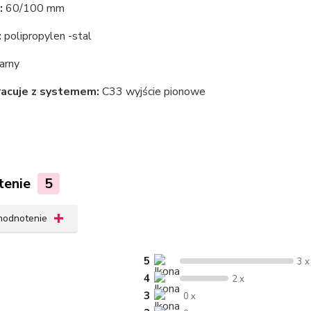
:
60/100 mm
:
polipropylen -stal
arny
acuje z systemem:
C33 wyjście pionowe
tenie
5
 hodnotenie
5
3 x
4
2 x
3
0 x