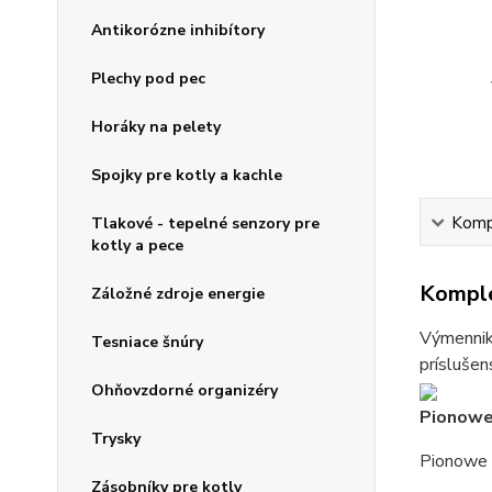
Antikorózne inhibítory
Plechy pod pec
Horáky na pelety
Spojky pre kotly a kachle
Kompl
Tlakové - tepelné senzory pre
kotly a pece
Komple
Záložné zdroje energie
Výmenniky
Tesniace šnúry
príslušen
Ohňovzdorné organizéry
Pionowe
Trysky
Pionowe 
Zásobníky pre kotly