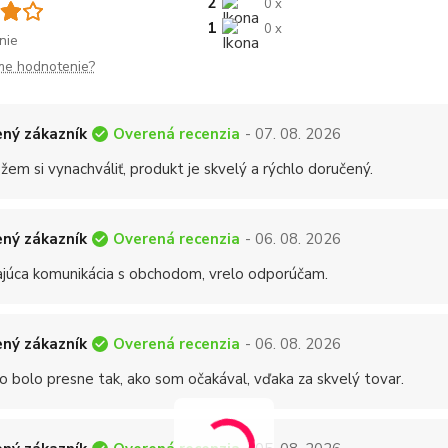
2
0 x
1
0 x
nie
me hodnotenie?
Overená recenzia
ný zákazník
- 07. 08. 2026
em si vynachváliť, produkt je skvelý a rýchlo doručený.
Overená recenzia
ný zákazník
- 06. 08. 2026
ajúca komunikácia s obchodom, vrelo odporúčam.
Overená recenzia
ný zákazník
- 06. 08. 2026
o bolo presne tak, ako som očakával, vďaka za skvelý tovar.