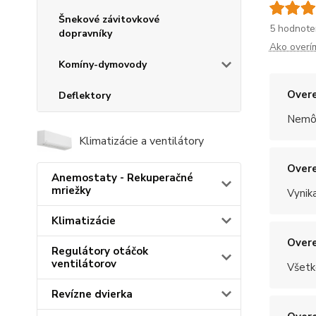
Šnekové závitovkové
5 hodnote
dopravníky
Ako overí
Komíny-dymovody
Overe
Deflektory
Nemôž
Klimatizácie a ventilátory
Overe
Anemostaty - Rekuperačné
mriežky
Vynik
Klimatizácie
Overe
Regulátory otáčok
ventilátorov
Všetk
Revízne dvierka