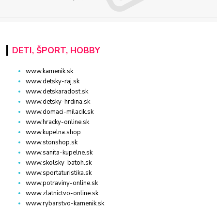
DETI, ŠPORT, HOBBY
www.kamenik.sk
www.detsky-raj.sk
www.detskaradost.sk
www.detsky-hrdina.sk
www.domaci-milacik.sk
www.hracky-online.sk
www.kupelna.shop
www.stonshop.sk
www.sanita-kupelne.sk
www.skolsky-batoh.sk
www.sportaturistika.sk
www.potraviny-online.sk
www.zlatnictvo-online.sk
www.rybarstvo-kamenik.sk