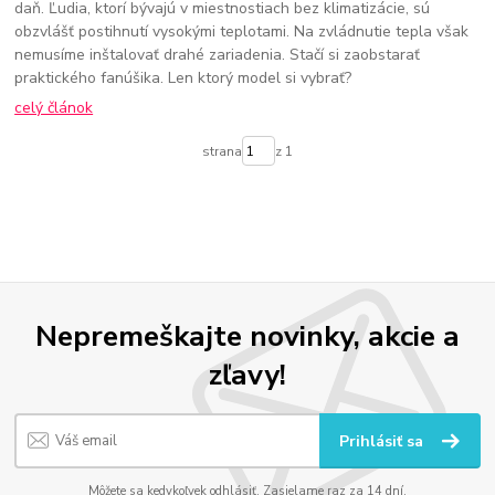
daň. Ľudia, ktorí bývajú v miestnostiach bez klimatizácie, sú
obzvlášť postihnutí vysokými teplotami. Na zvládnutie tepla však
nemusíme inštalovať drahé zariadenia. Stačí si zaobstarať
praktického fanúšika. Len ktorý model si vybrať?
celý článok
strana
z 1
Nepremeškajte novinky, akcie a
zľavy!
Prihlásiť sa
Môžete sa kedykoľvek odhlásiť. Zasielame raz za 14 dní.