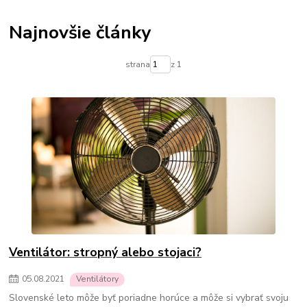
Termostatické hlavice na radiátory
Podlahové kúrenie
Vykurovacie súpravy-podlahové kúrenie
Najnovšie články
Skrinky pre rozdelovače podlahového kúrenia
Rozdelovače pre podlahové kúrenie
Čerpadlá pre podlahové kúrenie
strana
z 1
Olejové ohrievače
Konvektorové ohrievače
Elektrické ohrievače
Prenosné klimatizácie
Ohrievače vody
Prietokové ohrievače vody
Bojlery
Prietokové bojlery
Zlaté radiátory do kúpeľne
kúpeľňové radiátory
Ventilátor: stropný alebo stojaci?
05
.
08
.
2021
Ventilátory
Slovenské leto môže byť poriadne horúce a môže si vybrať svoju