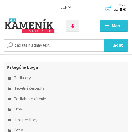
0
ks
EUR
za
0 €
Menu
Hľadať
Kategórie blogu
Radiátory
Tepelné čerpadlá
Podlahové kúrenie
Krby
Rekuperátory
Kotly