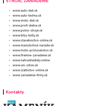
STROJE, ZARIADENIE
www.auto-diel.sk
www.auto-techna.sk
www.moto-diel.sk
www.profi-dielna.sk
www.polno-stroje.sk
www.krby-kotly.sk
www.stavebnictvo-online.sk
www.maxiobchod-naradie.sk
www.moto-prislusenstvo.sk
www.firemne-zariadenie.sk
www.nahradnediely.online
www.uni-zdrav.sk
www.zlatnictvo-online.sk
www.zariadenie-firmy.sk
Kontakty