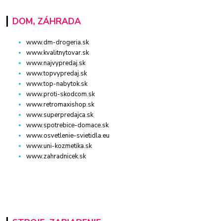
DOM, ZÁHRADA
www.dm-drogeria.sk
www.kvalitnytovar.sk
www.najvypredaj.sk
www.topvypredaj.sk
www.top-nabytok.sk
www.proti-skodcom.sk
www.retromaxishop.sk
www.superpredajca.sk
www.spotrebice-domace.sk
www.osvetlenie-svietidla.eu
www.uni-kozmetika.sk
www.zahradnicek.sk