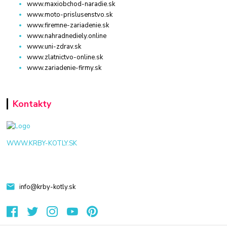
www.maxiobchod-naradie.sk
www.moto-prislusenstvo.sk
www.firemne-zariadenie.sk
www.nahradnediely.online
www.uni-zdrav.sk
www.zlatnictvo-online.sk
www.zariadenie-firmy.sk
Kontakty
WWW.KRBY-KOTLY.SK
info@krby-kotly.sk