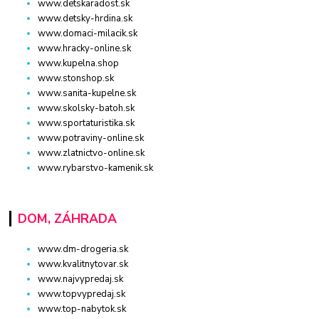
www.detskaradost.sk
www.detsky-hrdina.sk
www.domaci-milacik.sk
www.hracky-online.sk
www.kupelna.shop
www.stonshop.sk
www.sanita-kupelne.sk
www.skolsky-batoh.sk
www.sportaturistika.sk
www.potraviny-online.sk
www.zlatnictvo-online.sk
www.rybarstvo-kamenik.sk
DOM, ZÁHRADA
www.dm-drogeria.sk
www.kvalitnytovar.sk
www.najvypredaj.sk
www.topvypredaj.sk
www.top-nabytok.sk