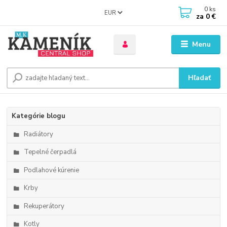
0
ks
EUR
za
0 €
Menu
Hľadať
Kategórie blogu
Radiátory
Tepelné čerpadlá
Podlahové kúrenie
Krby
Rekuperátory
Kotly