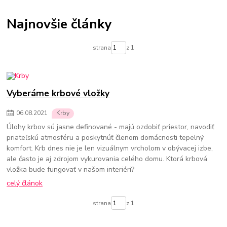
Termostatické hlavice na radiátory
Podlahové kúrenie
Vykurovacie súpravy-podlahové kúrenie
Najnovšie články
Skrinky pre rozdelovače podlahového kúrenia
Rozdelovače pre podlahové kúrenie
Čerpadlá pre podlahové kúrenie
strana
z 1
Olejové ohrievače
Konvektorové ohrievače
Elektrické ohrievače
Prenosné klimatizácie
Ohrievače vody
Prietokové ohrievače vody
Bojlery
Prietokové bojlery
Zlaté radiátory do kúpeľne
kúpeľňové radiátory
Vyberáme krbové vložky
06
.
08
.
2021
Krby
Úlohy krbov sú jasne definované - majú ozdobiť priestor, navodiť
priateľskú atmosféru a poskytnúť členom domácnosti tepelný
komfort. Krb dnes nie je len vizuálnym vrcholom v obývacej izbe,
ale často je aj zdrojom vykurovania celého domu. Ktorá krbová
vložka bude fungovať v našom interiéri?
celý článok
strana
z 1