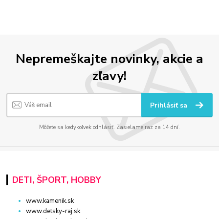
Nepremeškajte novinky, akcie a
zľavy!
Prihlásiť sa
Môžete sa kedykoľvek odhlásiť. Zasielame raz za 14 dní.
DETI, ŠPORT, HOBBY
www.kamenik.sk
www.detsky-raj.sk