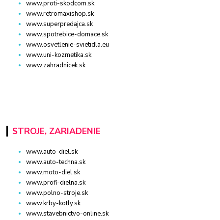
www.proti-skodcom.sk
www.retromaxishop.sk
www.superpredajca.sk
www.spotrebice-domace.sk
www.osvetlenie-svietidla.eu
www.uni-kozmetika.sk
www.zahradnicek.sk
STROJE, ZARIADENIE
www.auto-diel.sk
www.auto-techna.sk
www.moto-diel.sk
www.profi-dielna.sk
www.polno-stroje.sk
www.krby-kotly.sk
www.stavebnictvo-online.sk