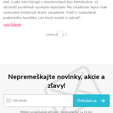
daň. Ľudia, ktorí bývajú v miestnostiach bez klimatizácie, sú
obzvlášť postihnutí vysokými teplotami. Na zvládnutie tepla však
nemusíme inštalovať drahé zariadenia. Stačí si zaobstarať
praktického fanúšika. Len ktorý model si vybrať?
celý článok
strana
z 1
Nepremeškajte novinky, akcie a
zľavy!
Prihlásiť sa
Môžete sa kedykoľvek odhlásiť. Zasielame raz za 14 dní.