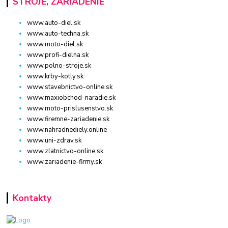
STROJE, ZARIADENIE
www.auto-diel.sk
www.auto-techna.sk
www.moto-diel.sk
www.profi-dielna.sk
www.polno-stroje.sk
www.krby-kotly.sk
www.stavebnictvo-online.sk
www.maxiobchod-naradie.sk
www.moto-prislusenstvo.sk
www.firemne-zariadenie.sk
www.nahradnediely.online
www.uni-zdrav.sk
www.zlatnictvo-online.sk
www.zariadenie-firmy.sk
Kontakty