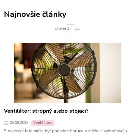
Termostatické hlavice na radiátory
Podlahové kúrenie
Vykurovacie súpravy-podlahové kúrenie
Najnovšie články
Skrinky pre rozdelovače podlahového kúrenia
Rozdelovače pre podlahové kúrenie
Čerpadlá pre podlahové kúrenie
strana
z 1
Olejové ohrievače
Konvektorové ohrievače
Elektrické ohrievače
Prenosné klimatizácie
Ohrievače vody
Prietokové ohrievače vody
Bojlery
Prietokové bojlery
Zlaté radiátory do kúpeľne
kúpeľňové radiátory
Ventilátor: stropný alebo stojaci?
05
.
08
.
2021
Ventilátory
Slovenské leto môže byť poriadne horúce a môže si vybrať svoju