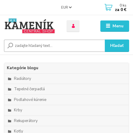
0
ks
EUR
za
0 €
Menu
Hľadať
Kategórie blogu
Radiátory
Tepelné čerpadlá
Podlahové kúrenie
Krby
Rekuperátory
Kotly