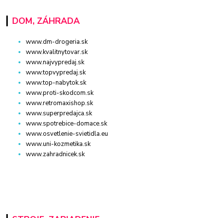
DOM, ZÁHRADA
www.dm-drogeria.sk
www.kvalitnytovar.sk
www.najvypredaj.sk
www.topvypredaj.sk
www.top-nabytok.sk
www.proti-skodcom.sk
www.retromaxishop.sk
www.superpredajca.sk
www.spotrebice-domace.sk
www.osvetlenie-svietidla.eu
www.uni-kozmetika.sk
www.zahradnicek.sk