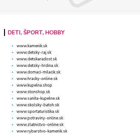
DETI, ŠPORT, HOBBY
www.kamenik.sk
www.detsky-raj.sk
www.detskaradost.sk
www.detsky-hrdina.sk
www.domaci-milacik.sk
www.hracky-online.sk
www.kupelna.shop
www.stonshop.sk
www.sanita-kupelne.sk
www.skolsky-batoh.sk
www.sportaturistika.sk
www.potraviny-online.sk
www.zlatnictvo-online.sk
www.rybarstvo-kamenik.sk